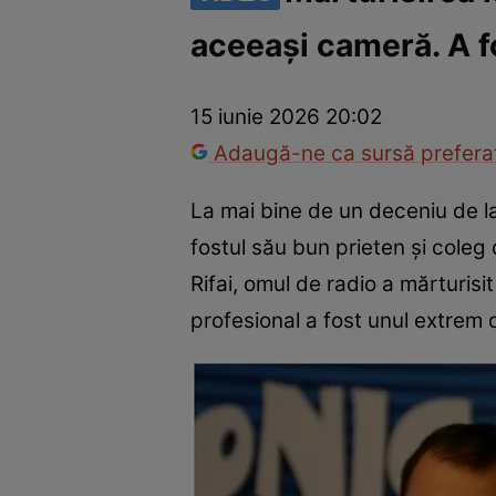
aceeași cameră. A f
America Express
Românii au talent
Survivor România
Che
15 iunie 2026 20:02
Adaugă-ne ca sursă preferat
La mai bine de un deceniu de l
fostul său bun prieten și coleg
Rifai, omul de radio a mărturisit
profesional a fost unul extrem 