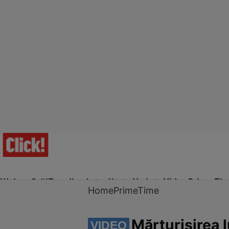
Ultima Oră!
Trending
Actualitate
Vedete
Video
Prime Ti
Home
PrimeTime
Mărturisirea 
VIDEO