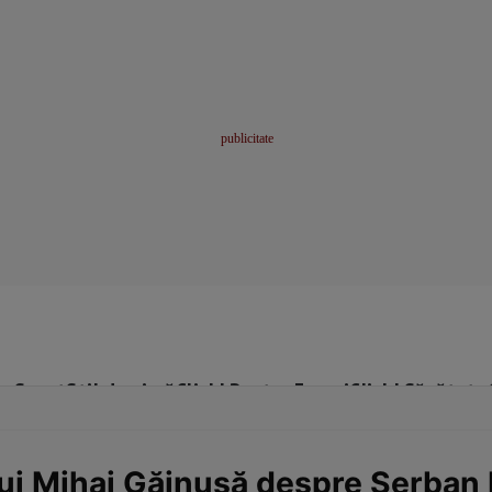
me
Sport
Stil de viață
Click! Pentru Femei
Click! Sănătate
lui Mihai Găinușă despre Șerban