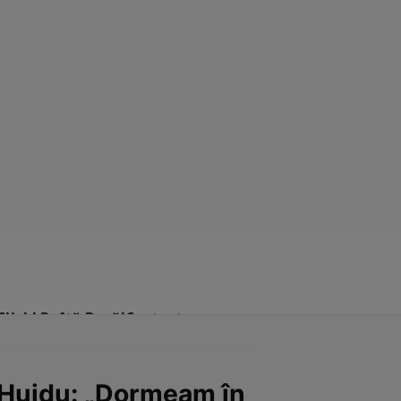
Click! Poftă Bună!
Contact
 Huidu: „Dormeam în