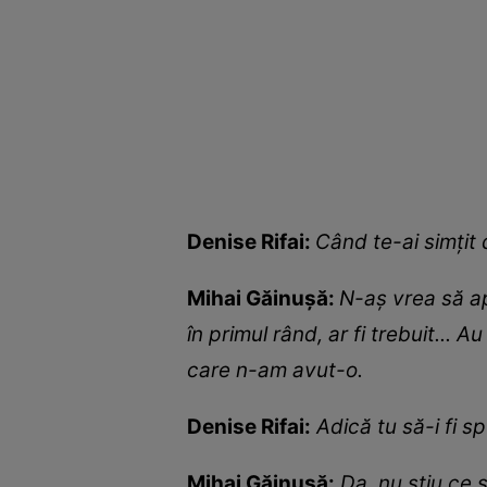
Denise Rifai:
Când te-ai simțit
Mihai Găinușă:
N-aș vrea să ap
în primul rând, ar fi trebuit... 
care n-am avut-o.
Denise Rifai:
Adică tu să-i fi 
Mihai Găinușă:
Da, nu știu ce 