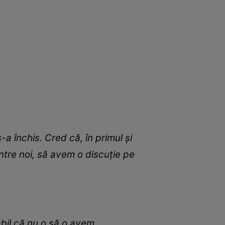
 închis. Cred că, în primul și
 între noi, să avem o discuție pe
abil că nu o să o avem