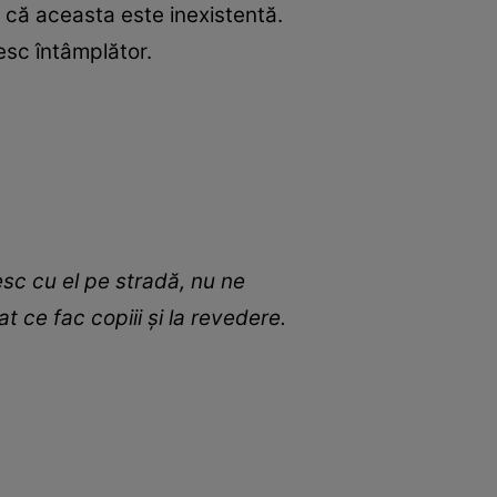
t că aceasta este inexistentă.
esc întâmplător.
sc cu el pe stradă, nu ne
 ce fac copiii și la revedere.