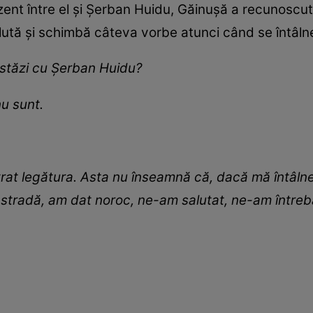
rezent între el și Șerban Huidu, Găinușă a recunoscu
lută și schimbă câteva vorbe atunci când se întâln
 astăzi cu Șerban Huidu?
nu sunt.
rat legătura. Asta nu înseamnă că, dacă mă întâlne
 stradă, am dat noroc, ne-am salutat, ne-am întrebat