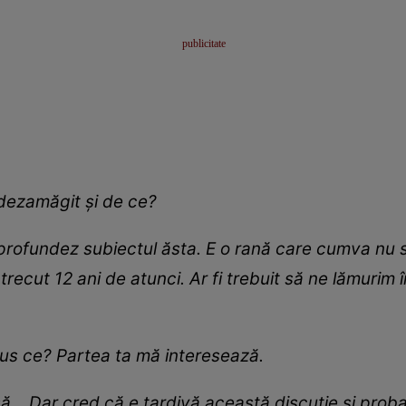
 dezamăgit și de ce?
rofundez subiectul ăsta. E o rană care cumva nu s-a
Au trecut 12 ani de atunci. Ar fi trebuit să ne lămurim
spus ce? Partea ta mă interesează.
să... Dar cred că e tardivă această discuție și prob