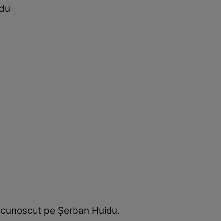
idu
a cunoscut pe Șerban Huidu.