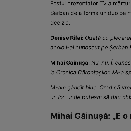
Fostul prezentator TV a mărturis
Șerban de a forma un duo pe mi
decizia.
Denise Rifai:
Odată cu plecarea
acolo l-ai cunoscut pe Șerban
Mihai Găinușă:
Nu, nu. Îl cuno
la Cronica Cârcotașilor. Mi-a s
M-am gândit bine. Cred că vreo
un loc unde puteam să dau chix
Mihai Găinușă: „E o