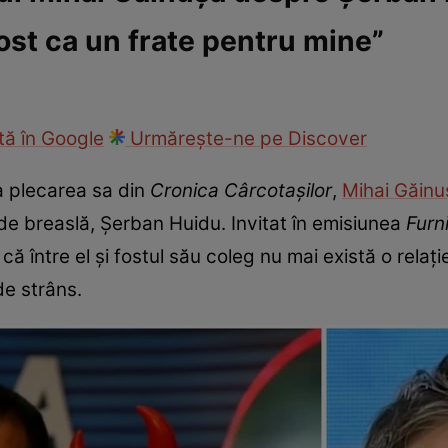
ost ca un frate pentru mine”
fi la cuțite
Eurovison
ă în Google
Urmărește-ne pe Discover
a plecarea sa din
Cronica Cârcotașilor
,
Mihai Găin
 de breaslă, Șerban Huidu. Invitat în emisiunea
Furn
 că între el și fostul său coleg nu mai există o relați
de strâns.