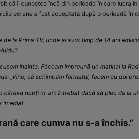
it că îl cunoștea încă din perioada în care lucra în 
cile ecrane a fost acceptată după o perioadă în ca
 de la Prima TV, unde ai avut timp de 14 ani emisi
 Huidu?
scusem înainte. Făceam împreună un matinal la Radio
pus: „Vino, că schimbăm formatul, facem cu doi prez
 câteva nopți m-am întrebat dacă să plec de la un 
 imediat.
 rană care cumva nu s-a închis.”