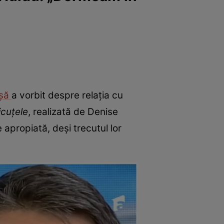
ușă
a vorbit despre relația cu
icuțele
, realizată de Denise
e apropiată, deși trecutul lor