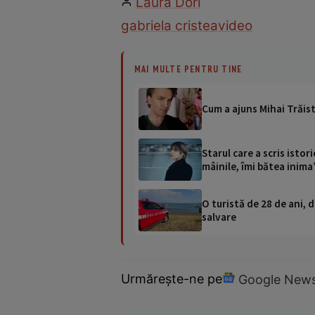
Laura Dori
gabriela cristea
video
MAI MULTE PENTRU TINE
Cum a ajuns Mihai Trăist
Starul care a scris istor
mâinile, îmi bătea inima
O turistă de 28 de ani, d
salvare
Urmărește-ne pe
Google New