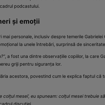
 cadrul podcastului.
eri și emoții
ri mai personale, inclusiv despre temerile Gabrielei
emoțional la unele întrebări, surprinsă de sinceritat
u?”
, a fost una dintre observațiile copiilor, la care 
ereu griji pentru siguranța lor.
ăria acestora, povestind cum le explica faptul că tr
 colțul mesei’, eu spuneam: colțul mesei trebuie să av
cadrul discuției.