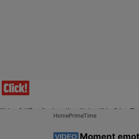
Ultima Oră!
Trending
Actualitate
Vedete
Video
Prime Ti
Home
PrimeTime
Moment emoțio
VIDEO