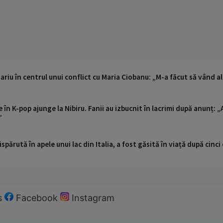
ariu în centrul unui conflict cu Maria Ciobanu: „M-a făcut să vând a
ie în K-pop ajunge la Nibiru. Fanii au izbucnit în lacrimi după anunț: 
”
ispărută în apele unui lac din Italia, a fost găsită în viață după cin
s
Facebook
Instagram