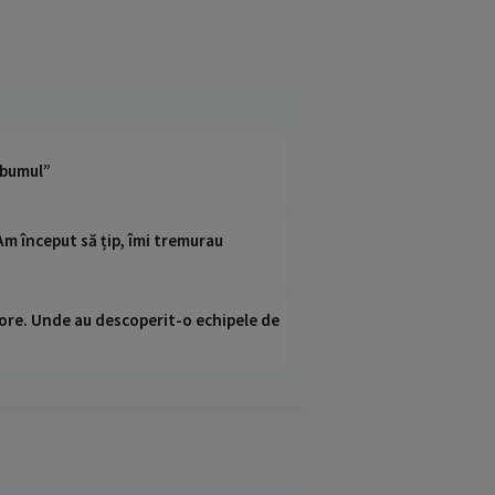
lbumul”
„Am început să țip, îmi tremurau
ci ore. Unde au descoperit-o echipele de