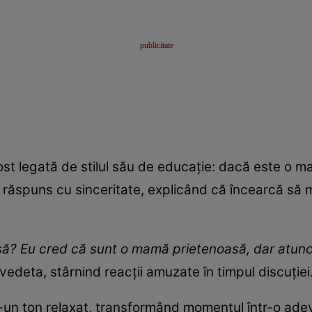
fost legată de stilul său de educație: dacă este o m
 răspuns cu sinceritate, explicând că încearcă să m
ă? Eu cred că sunt o mamă prietenoasă, dar atunci 
 vedeta, stârnind reacții amuzate în timpul discuției
tr-un ton relaxat, transformând momentul într-o adev