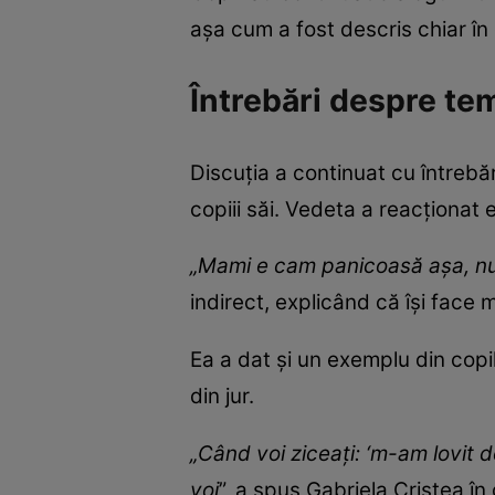
așa cum a fost descris chiar în
Întrebări despre tem
Discuția a continuat cu întrebă
copiii săi. Vedeta a reacționat 
„Mami e cam panicoasă așa, n
indirect, explicând că își face m
Ea a dat și un exemplu din copil
din jur.
„Când voi ziceați: ‘m-am lovit de
voi
”, a spus Gabriela Cristea în 