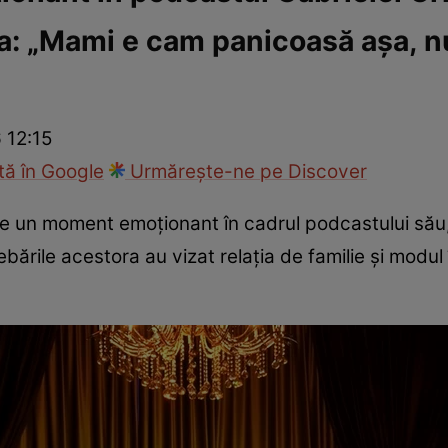
ea: „Mami e cam panicoasă așa, n
fi la cuțite
Eurovison
 12:15
ă în Google
Urmărește-ne pe Discover
e un moment emoționant în cadrul podcastului său, 
ntrebările acestora au vizat relația de familie și modul