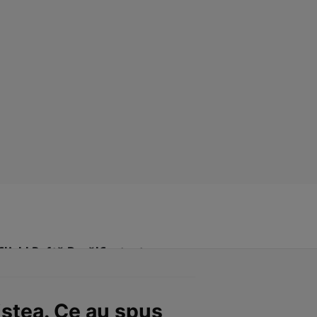
Click! Poftă Bună!
Contact
stea. Ce au spus