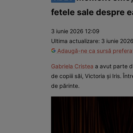
fetele sale despre 
America Express
Românii au talent
Survivor România
Che
3 iunie 2026 12:09
Ultima actualizare:
3 iunie 2026
Adaugă-ne ca sursă preferat
Gabriela Cristea
a avut parte d
de copiii săi, Victoria și Iris. Î
de părinte.