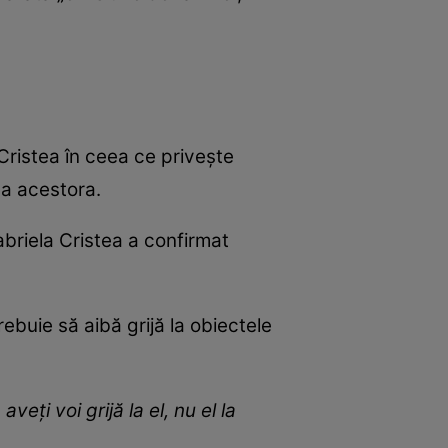
 Cristea în ceea ce privește
ea acestora.
Gabriela Cristea a confirmat
ebuie să aibă grijă la obiectele
eți voi grijă la el, nu el la