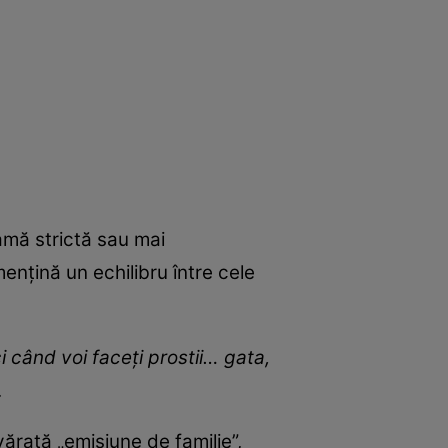
amă strictă sau mai
ențină un echilibru între cele
când voi faceți prostii… gata,
.
ărată „emisiune de familie”,