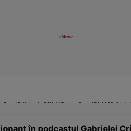
me
Sport
Stil de viață
Click! Pentru Femei
Click! Sănătate
nant în podcastul Gabrielei Cri