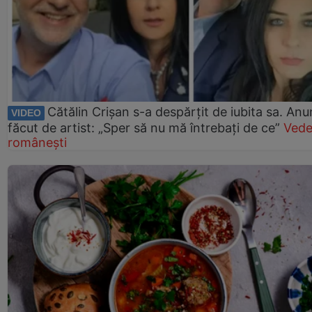
Cătălin Crișan s-a despărțit de iubita sa. Anu
VIDEO
făcut de artist: „Sper să nu mă întrebați de ce”
Vede
românești