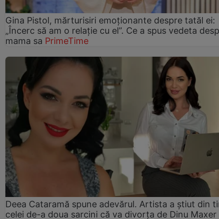
Gina Pistol, mărturisiri emoționante despre tatăl ei:
„Încerc să am o relație cu el”. Ce a spus vedeta des
mama sa
PrimeTime
Deea Cataramă spune adevărul. Artista a știut din t
celei de-a doua sarcini că va divorța de Dinu Maxer