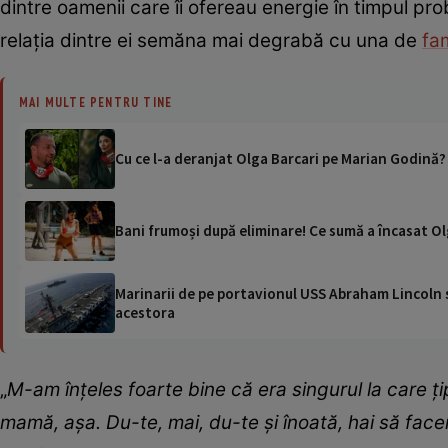
dintre oamenii care îi ofereau energie în timpul pro
relația dintre ei semăna mai degrabă cu una de
fam
MAI MULTE PENTRU TINE
Cu ce l-a deranjat Olga Barcari pe Marian Godină?
Bani frumoși după eliminare! Ce sumă a încasat Ol
Marinarii de pe portavionul USS Abraham Lincoln su
acestora
„
M-am înțeles foarte bine că era singurul la care țip
mamă, așa. Du-te, mai, du-te și înoată, hai să fac