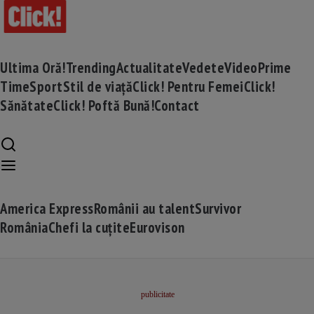
Ultima Oră!
Trending
Actualitate
Vedete
Video
Prime
Time
Sport
Stil de viață
Click! Pentru Femei
Click!
Sănătate
Click! Poftă Bună!
Contact
America Express
Românii au talent
Survivor
România
Chefi la cuțite
Eurovison