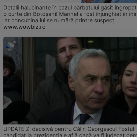
Detalii halucinante în cazul bărbatului găsit îngropat
o curte din Botoșani! Marinel a fost înjunghiat în ini
iar concubina lui se numără printre suspecți
www.wowbiz.ro
UPDATE Zi decisivă pentru Călin Georgescu! Fostul
candidat la prezidențiale află dacă va fi judecat pen