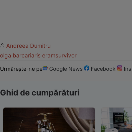
Andreea Dumitru
olga barcari
aris eram
survivor
Urmărește-ne pe
Google News
Facebook
In
Ghid de cumpărături