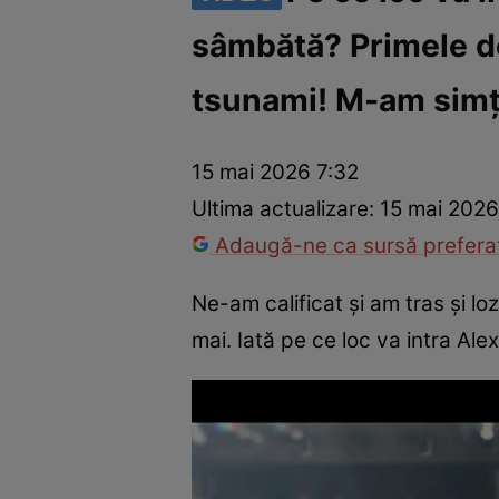
sâmbătă? Primele dec
America Express
Românii au talent
Survivor România
Che
tsunami! M-am simți
15 mai 2026 7:32
Ultima actualizare:
15 mai 2026
Adaugă-ne ca sursă preferat
Ne-am calificat și am tras și l
mai. Iată pe ce loc va intra A