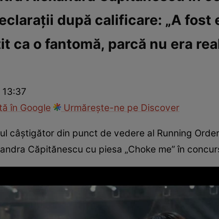
larații după calificare: „A fost 
fi la cuțite
Eurovison
t ca o fantomă, parcă nu era rea
 13:37
ă în Google
Urmărește-ne pe Discover
ozul câștigător din punct de vedere al Running Order
lexandra Căpitănescu cu piesa „Choke me” în concur