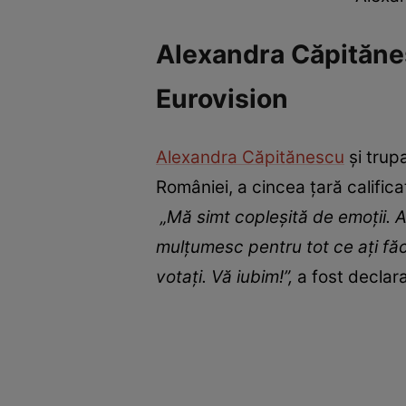
Alexandra Căpitănesc
Eurovision
Alexandra Căpitănescu
și trupa
României, a cincea țară califica
„Mă simt copleșită de emoții. 
mulțumesc pentru tot ce ați făcu
votați. Vă iubim!”,
a fost declar