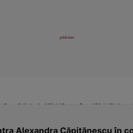
me
Sport
Stil de viață
Click! Pentru Femei
Click! Sănătate
intra Alexandra Căpitănescu în co