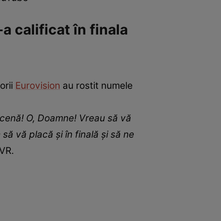
calificat în finala
orii
Eurovision
au rostit numele
 scenă! O, Doamne! Vreau să vă
ă vă placă și în finală și să ne
TVR.