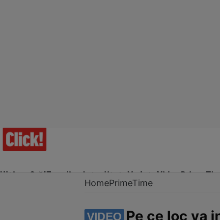
Ultima Oră!
Trending
Actualitate
Vedete
Video
Prime Ti
Home
PrimeTime
Pe ce loc va 
VIDEO