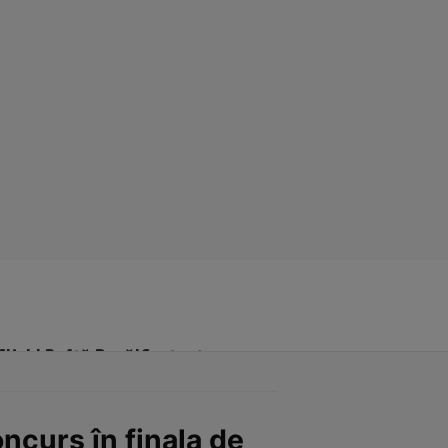
Click! Poftă Bună!
Contact
ncurs în finala de