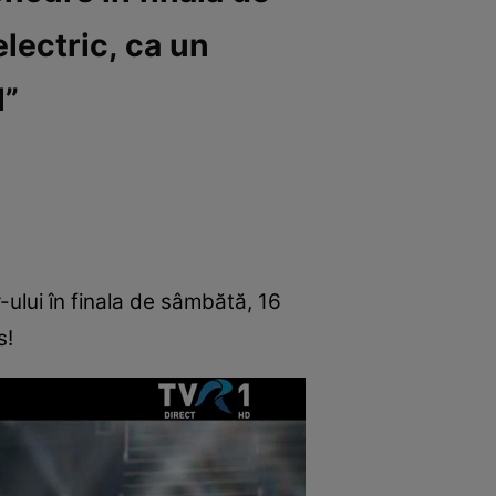
electric, ca un
l”
-ului în finala de sâmbătă, 16
s!