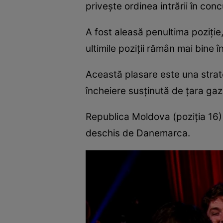
privește ordinea intrării în con
A fost aleasă penultima poziție,
ultimile poziții rămân mai bine î
Această plasare este una strate
încheiere susținută de țara gaz
Republica Moldova (poziția 16) 
deschis de Danemarca.