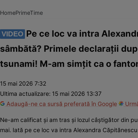
Home
PrimeTime
Pe ce loc va intra Alexand
VIDEO
sâmbătă? Primele declarații după 
tsunami! M-am simțit ca o fantom
15 mai 2026 7:32
Ultima actualizare:
15 mai 2026 13:37
Adaugă-ne ca sursă preferată în Google
Urmă
Ne-am calificat și am tras și lozul câștigător din 
mai. Iată pe ce loc va intra Alexandra Căpitănesc