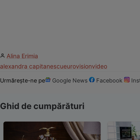
Alina Erimia
alexandra capitanescu
eurovision
video
Urmărește-ne pe
Google News
Facebook
In
Ghid de cumpărături