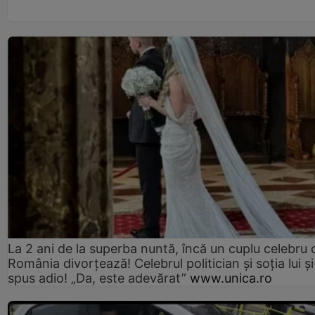
La 2 ani de la superba nuntă, încă un cuplu celebru 
România divorțează! Celebrul politician și soția lui ș
spus adio! „Da, este adevărat”
www.unica.ro