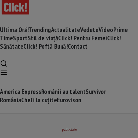
Ultima Oră!
Trending
Actualitate
Vedete
Video
Prime
Time
Sport
Stil de viață
Click! Pentru Femei
Click!
Sănătate
Click! Poftă Bună!
Contact
America Express
Românii au talent
Survivor
România
Chefi la cuțite
Eurovison