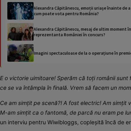
Alexandra Căpitănescu, emoții uriașe înainte de a 
cum poate vota pentru România?
Alexandra Căpitănescu, mesaj de ultim moment înai
reprezentanta României în concurs?
Imagini spectaculoase de la o operațiune în premie
E o victorie uimitoare! Sperăm că toți românii sunt 
ce se va întâmpla în finală. Vrem să facem un mo
Ce am simțit pe scenă?! A fost electric! Am simțit
M-am simțit ca o fantomă, de parcă nu eram pe lume
un interviu pentru Wiwibloggs, copleșită încă de emo