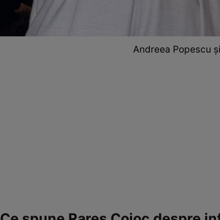
Andreea Popescu și 
Ce spune Rareș Cojoc despre inf