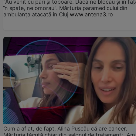
"Au venit cu pari și topoare. Dacă ne blocau şi în faţă
în spate, ne omorau". Mărturia paramedicului din
ambulanţa atacată în Cluj
www.antena3.ro
Cum a aflat, de fapt, Alina Pușcău că are cancer.
Mărturia făcută chiar din salonul de tratament: „Am