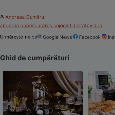
Andreea Dumitru
andreea popescu
rares cojoc
infidelitate
video
Urmărește-ne pe
Google News
Facebook
In
Ghid de cumpărături