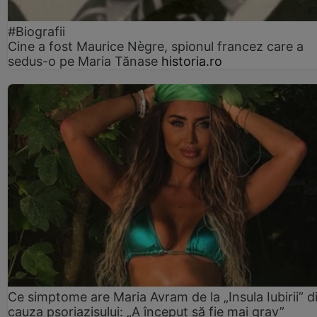
#Biografii
Cine a fost Maurice Nègre, spionul francez care a
sedus-o pe Maria Tănase
historia.ro
Ce simptome are Maria Avram de la „Insula Iubirii” d
cauza psoriazisului: „A început să fie mai grav”