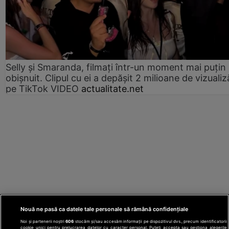
Selly și Smaranda, filmați într-un moment mai puțin
obișnuit. Clipul cu ei a depășit 2 milioane de vizualiz
pe TikTok VIDEO
actualitate.net
Nouă ne pasă ca datele tale personale să rămână confidențiale
Noi și partenerii noștri
606
stocăm și/sau accesăm informații pe dispozitivul dvs., precum identificatorii
cookie unici pentru prelucrarea datelor cu caracter personal. Puteți accepta sau gestiona alegerile