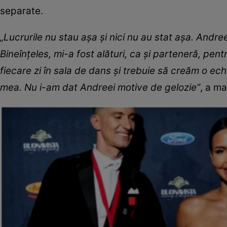
separate.
„Lucrurile nu stau așa și nici nu au stat așa. Andr
Bineînțeles, mi-a fost alături, ca și parteneră, pen
fiecare zi în sala de dans și trebuie să creăm o 
mea. Nu i-am dat Andreei motive de gelozie”
, a m