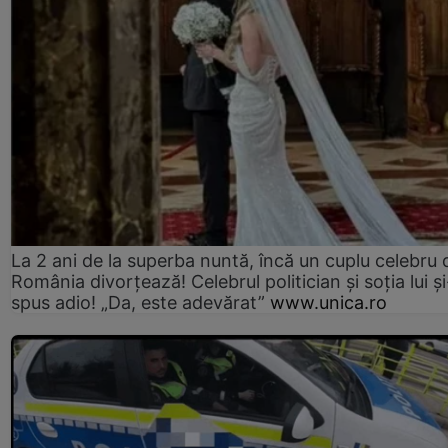
La 2 ani de la superba nuntă, încă un cuplu celebru 
România divorțează! Celebrul politician și soția lui ș
spus adio! „Da, este adevărat”
www.unica.ro