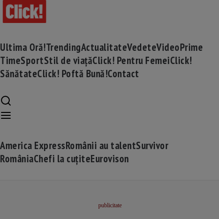
Ultima Oră!
Trending
Actualitate
Vedete
Video
Prime
Time
Sport
Stil de viață
Click! Pentru Femei
Click!
Sănătate
Click! Poftă Bună!
Contact
America Express
Românii au talent
Survivor
România
Chefi la cuțite
Eurovison