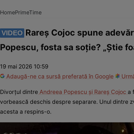
Home
PrimeTime
Rareș Cojoc spune adevăru
VIDEO
Popescu, fosta sa soție? „Știe fo
19 mai 2026 10:59
Adaugă-ne ca sursă preferată în Google
Urmă
Divorțul dintre
Andreea Popescu și Rareș Cojoc
a 
vorbească deschis despre separare. Unul dintre zvon
acesta a respins-o.