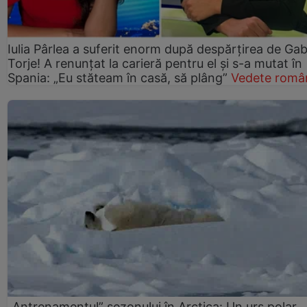
Iulia Pârlea a suferit enorm după despărțirea de Gab
Torje! A renunțat la carieră pentru el și s-a mutat în
Spania: „Eu stăteam în casă, să plâng”
Vedete româ
„Antrenamentul” sezonului în Arctica: Un urs polar