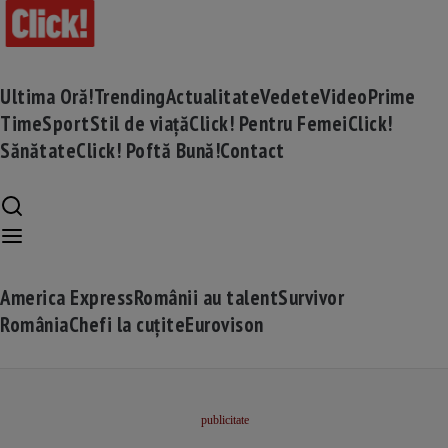
Ultima Oră!
Trending
Actualitate
Vedete
Video
Prime
Time
Sport
Stil de viață
Click! Pentru Femei
Click!
Sănătate
Click! Poftă Bună!
Contact
America Express
Românii au talent
Survivor
România
Chefi la cuțite
Eurovison