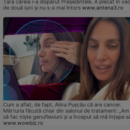
Țara căreia i-a dispărut Președintele. A plecat în va
de două luni și nu s-a mai întors
www.antena3.ro
Cum a aflat, de fapt, Alina Pușcău că are cancer.
Mărturia făcută chiar din salonul de tratament: „Am
să fac niște genuflexiuni și a început să mă înțepe s
www.wowbiz.ro