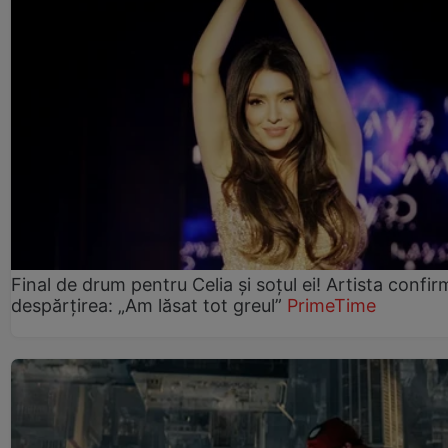
Final de drum pentru Celia și soțul ei! Artista confir
despărțirea: „Am lăsat tot greul”
PrimeTime