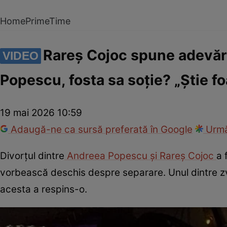
Home
PrimeTime
Rareș Cojoc spune adevăru
VIDEO
Popescu, fosta sa soție? „Știe fo
19 mai 2026 10:59
Adaugă-ne ca sursă preferată în Google
Urmă
Divorțul dintre
Andreea Popescu și Rareș Cojoc
a 
vorbească deschis despre separare. Unul dintre zvon
acesta a respins-o.