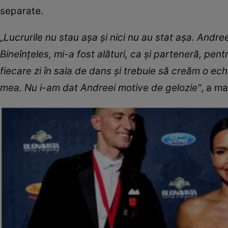
separate.
„Lucrurile nu stau așa și nici nu au stat așa. Andr
Bineînțeles, mi-a fost alături, ca și parteneră, pen
fiecare zi în sala de dans și trebuie să creăm o 
mea. Nu i-am dat Andreei motive de gelozie”
, a m