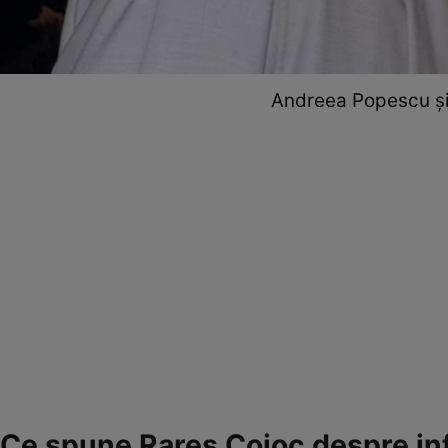
Andreea Popescu și 
Ce spune Rareș Cojoc despre inf