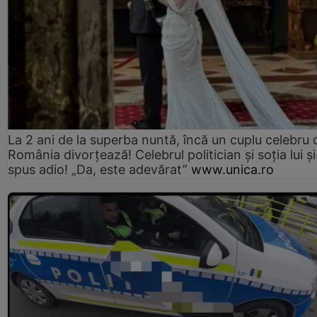
La 2 ani de la superba nuntă, încă un cuplu celebru 
România divorțează! Celebrul politician și soția lui ș
spus adio! „Da, este adevărat”
www.unica.ro