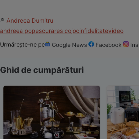
Andreea Dumitru
andreea popescu
rares cojoc
infidelitate
video
Urmărește-ne pe
Google News
Facebook
In
Ghid de cumpărături