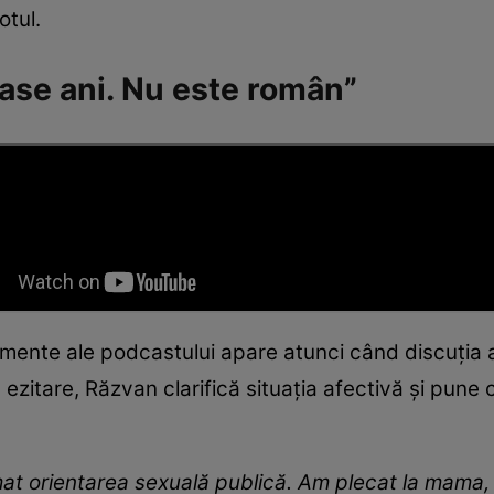
otul.
șase ani. Nu este român”
mente ale podcastului apare atunci când discuția aj
 ezitare, Răzvan clarifică situația afectivă și pune 
at orientarea sexuală publică. Am plecat la mama, 