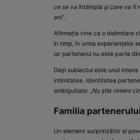
ce se va întâmpla și care va fi 
ani
”.
Afirmația vine ca o delimitare c
în timp, în urma experiențelor a
iar partenerul nu este parte din
Deși subiectul este unul intens 
intimitatea. Identitatea parten
ambiguitate: „
Nu știe nimeni ci
Familia partenerului 
Un element surprinzător al poveș