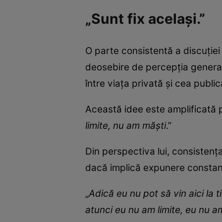
„Sunt fix același.”
O parte consistentă a discuției
deosebire de percepția generală
între viața privată și cea public
Această idee este amplificată pr
limite, nu am măști
.”
Din perspectiva lui, consistenț
dacă implică expunere constantă 
„
Adică eu nu pot să vin aici la t
atunci eu nu am limite, eu nu a