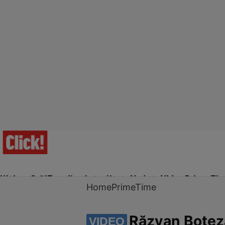
Ultima Oră!
Trending
Actualitate
Vedete
Video
Prime Ti
Home
PrimeTime
Răzvan Boteza
VIDEO