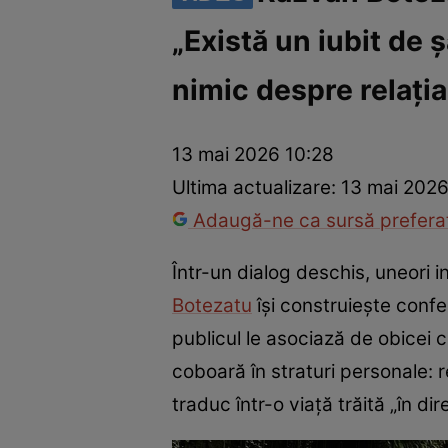
„Există un iubit de 
America Express
Românii au talent
Survivor România
Che
nimic despre relația
13 mai 2026 10:28
Ultima actualizare:
13 mai 2026
Adaugă-ne ca sursă preferat
Într-un dialog deschis, uneori 
Botezatu
își construiește confe
publicul le asociază de obicei 
coboară în straturi personale: re
traduc într-o viață trăită „în dire