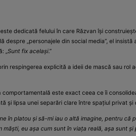
 este dedicată felului în care Răzvan își construieș
 despre „personajele din social media”, el insistă a
ă: „
Sunt fix același
.”
in respingerea explicită a ideii de mască sau rol a
a comportamentală este exact ceea ce îi consolideaz
și lipsa unei separări clare între spațiul privat și 
ine în platou și să-mi iau o altă imagine, pentru că 
m măști, eu așa cum sunt în viața reală, așa sunt și