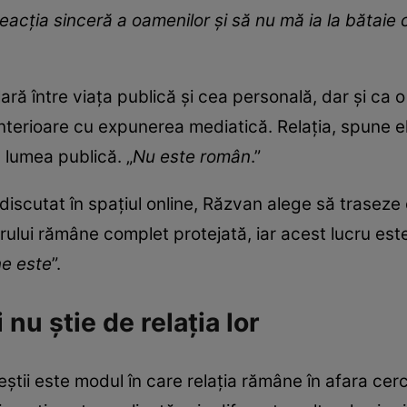
reacția sinceră a oamenilor și să nu mă ia la bătaie 
lară între viața publică și cea personală, dar și ca
nterioare cu expunerea mediatică. Relația, spune el,
 lumea publică. „
Nu este român
.”
discutat în spațiul online, Răzvan alege să traseze o
erului rămâne complet protejată, iar acest lucru est
ne este
”.
nu știe de relația lor
tii este modul în care relația rămâne în afara cercul