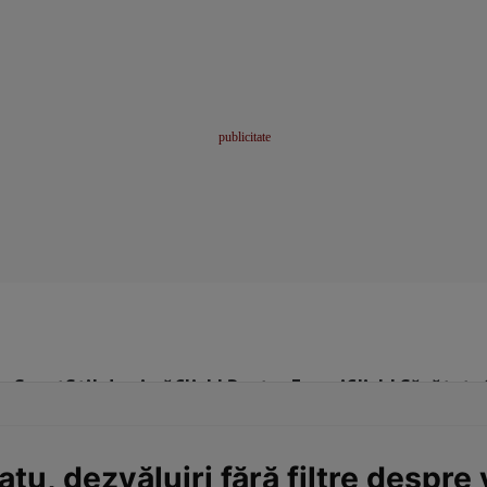
me
Sport
Stil de viață
Click! Pentru Femei
Click! Sănătate
tu, dezvăluiri fără filtre despre