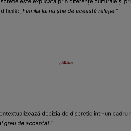
creție este explicată prin diferențe culturale și pri
ificilă: „
Familia lui nu știe de această relație.
”
contextualizează decizia de discreție într-un cadru 
ai greu de acceptat
.”