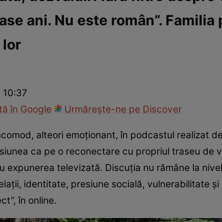
șase ani. Nu este român”. Familia 
fi la cuțite
Eurovison
 lor
 10:37
ă în Google
Urmărește-ne pe Discover
incomod, alteori emoționant, în podcastul realizat d
siunea ca pe o reconectare cu propriul traseu de via
cu expunerea televizată. Discuția nu rămâne la nive
lații, identitate, presiune socială, vulnerabilitate 
ct”, în online.