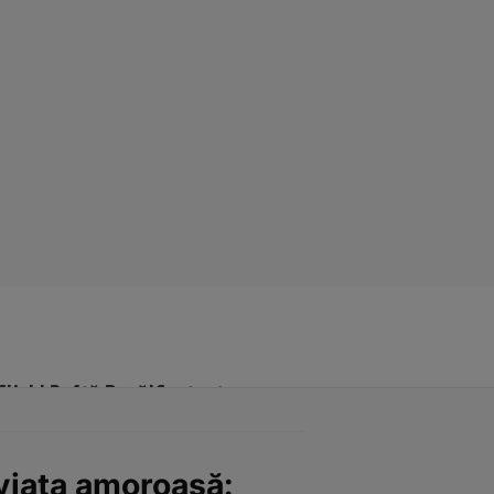
Click! Poftă Bună!
Contact
 viața amoroasă: