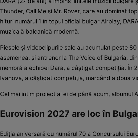
DARA (27 de ani) a împins limitele muzicii bulgare ș
Thunder, Call Me și Mr. Rover, care au dominat top
hituri numărul 1 în topul oficial bulgar Airplay, D
muzicală balcanică modernă.
Piesele și videoclipurile sale au acumulat peste 80 
asemenea, și antrenor la The Voice of Bulgaria, din
membră a echipei Dara, a câștigat competiția. În 2
Ivanova, a câștigat competiția, marcând a doua vic
Cel mai intim proiect al ei de până acum, albumul 
Eurovision 2027 are loc în Bulga
Ediția aniversară cu numărul 70 a Concursului Eurov