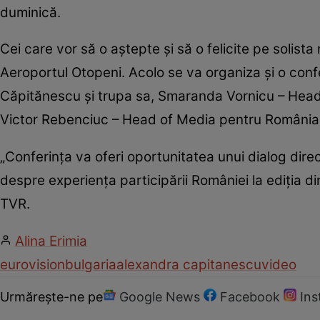
duminică.
Cei care vor să o aștepte și să o felicite pe solista 
Aeroportul Otopeni. Acolo se va organiza și o conf
Căpitănescu și trupa sa, Smaranda Vornicu – Head o
Victor Rebenciuc – Head of Media pentru România
„Conferința va oferi oportunitatea unui dialog direc
despre experiența participării României la ediția d
TVR.
Alina Erimia
eurovision
bulgaria
alexandra capitanescu
video
Urmărește-ne pe
Google News
Facebook
In