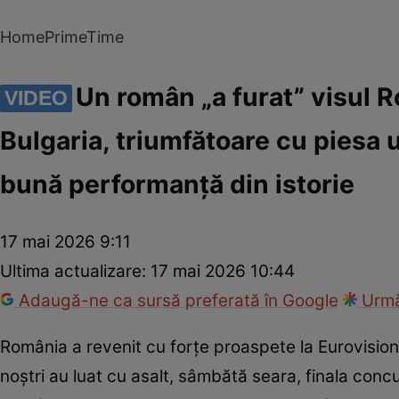
Home
PrimeTime
Un român „a furat” visul R
VIDEO
Bulgaria, triumfătoare cu piesa
bună performanță din istorie
17 mai 2026 9:11
Ultima actualizare:
17 mai 2026 10:44
Adaugă-ne ca sursă preferată în Google
Urmă
România a revenit cu forțe proaspete la Eurovisio
noștri au luat cu asalt, sâmbătă seara, finala conc