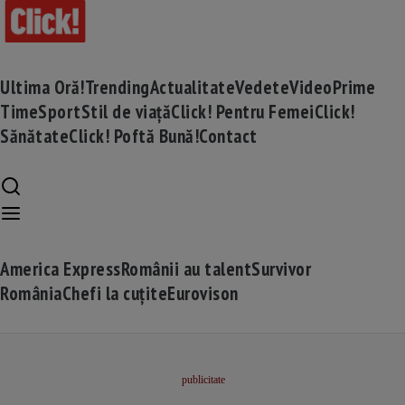
Ultima Oră!
Trending
Actualitate
Vedete
Video
Prime
Time
Sport
Stil de viață
Click! Pentru Femei
Click!
Sănătate
Click! Poftă Bună!
Contact
America Express
Românii au talent
Survivor
România
Chefi la cuțite
Eurovison