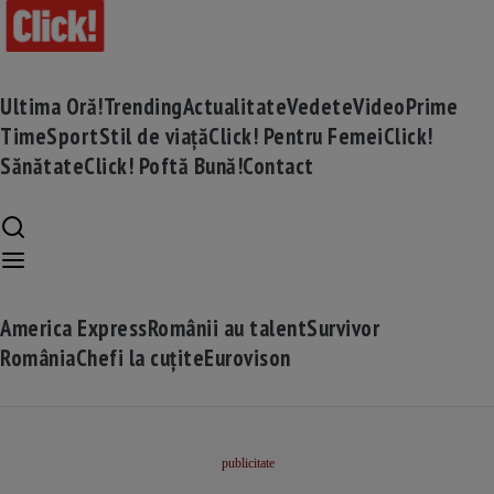
Ultima Oră!
Trending
Actualitate
Vedete
Video
Prime
Time
Sport
Stil de viață
Click! Pentru Femei
Click!
Sănătate
Click! Poftă Bună!
Contact
America Express
Românii au talent
Survivor
România
Chefi la cuțite
Eurovison