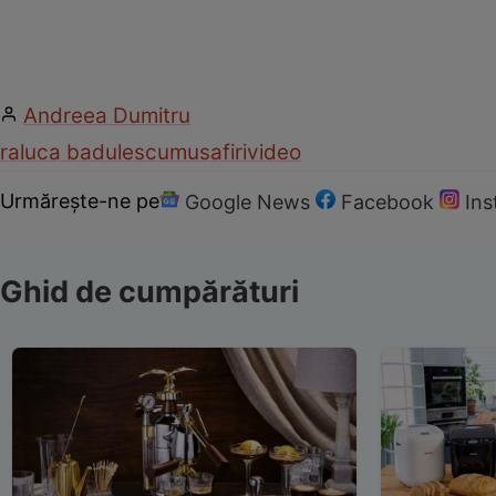
Andreea Dumitru
raluca badulescu
musafiri
video
Urmărește-ne pe
Google News
Facebook
In
Ghid de cumpărături