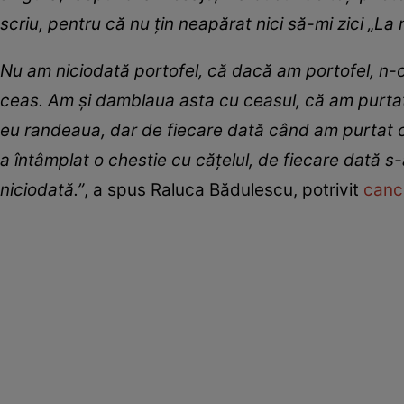
scriu, pentru că nu țin neapărat nici să-mi zici „La m
Nu am niciodată portofel, că dacă am portofel, n-o 
ceas. Am și damblaua asta cu ceasul, că am purtat 
eu randeaua, dar de fiecare dată când am purtat cea
a întâmplat o chestie cu cățelul, de fiecare dată 
niciodată.”
, a spus Raluca Bădulescu, potrivit
canc