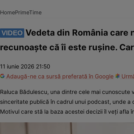
Home
PrimeTime
Vedeta din România care nu
VIDEO
recunoaște că îi este rușine. Ca
11 iunie 2026 21:50
Adaugă-ne ca sursă preferată în Google
Urmă
Raluca Bădulescu, una dintre cele mai cunoscute 
sinceritate publică în cadrul unui podcast, unde a 
Motivul care stă la baza acestei decizii îl veți afla 