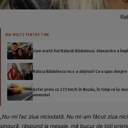
Ra
MAI MULTE PENTRU TINE
Cum arată fiul Ralucăi Bădulescu. Alexandru a împl
Raluca Bădulescu nu s-a abținut! Ce a spus despre
Șofer prins cu 172 km/h în Buzău, în timp ce își duc
amendat
„Nu-mi fac ziua niciodată. Nu mi-am făcut ziua nici
singură, răspund la mesaje, mă bucur de toți prieten