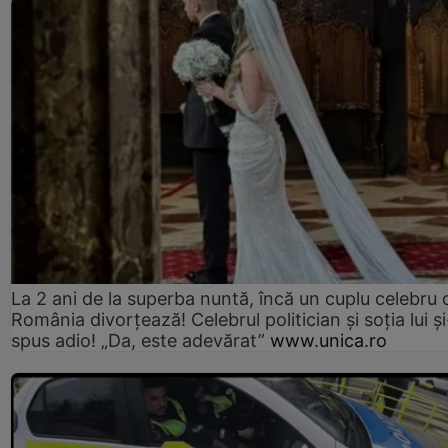
La 2 ani de la superba nuntă, încă un cuplu celebru 
România divorțează! Celebrul politician și soția lui ș
spus adio! „Da, este adevărat”
www.unica.ro