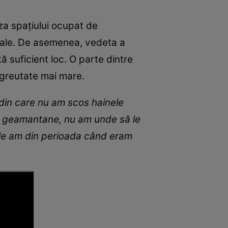
uza spațiului ocupat de
onale. De asemenea, vedeta a
ă suficient loc. O parte dintre
o greutate mai mare.
i din care nu am scos hainele
țe, geamantane, nu am unde să le
re le am din perioada când eram