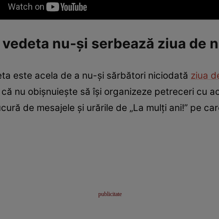
 vedeta nu-și serbează ziua de 
deta este acela de a nu-și sărbători niciodată
ziua d
 că nu obișnuiește să își organizeze petreceri cu a
ură de mesajele și urările de „La mulți ani!” pe care