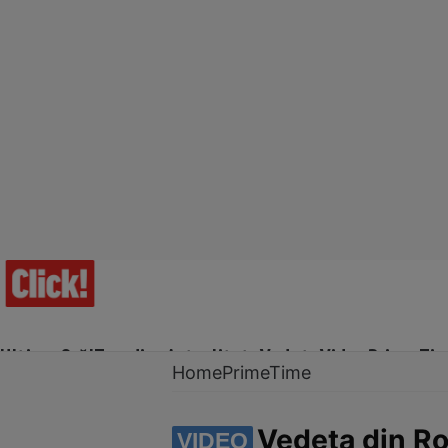
Ultima Oră!
Trending
Actualitate
Vedete
Video
Prime Ti
Home
PrimeTime
Vedeta din Ro
VIDEO