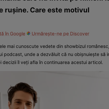
e rușine. Care este motivul
fi la cuțite
Eurovison
ă în Google
Urmărește-ne pe Discover
cele mai cunoscute vedete din showbizul românesc,
nui podcast, unde a dezvăluit că nu obișnuiește să 
decizii îl veți afla în continuarea acestui articol.