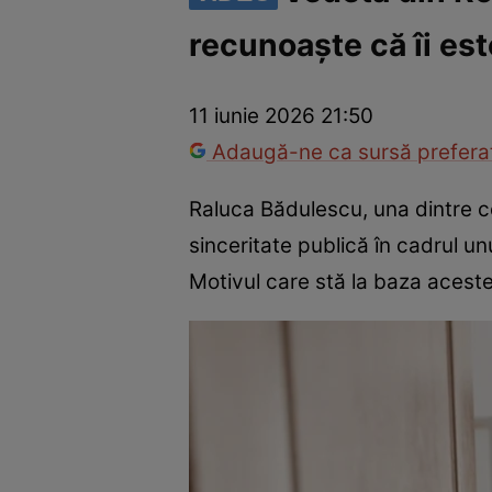
recunoaște că îi est
America Express
Românii au talent
Survivor România
Che
11 iunie 2026 21:50
Adaugă-ne ca sursă preferat
Raluca Bădulescu, una dintre 
sinceritate publică în cadrul u
Motivul care stă la baza acestei 