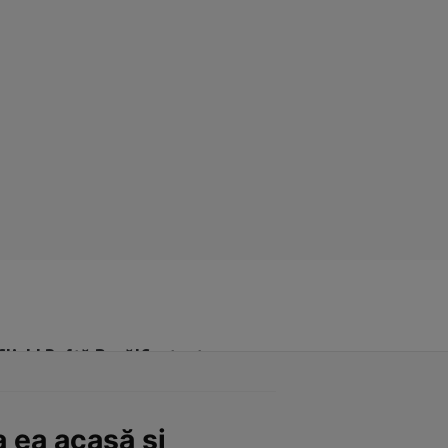
Click! Poftă Bună!
Contact
 ea acasă și