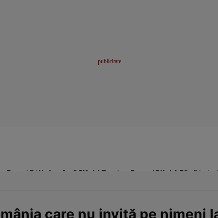
me
Sport
Stil de viață
Click! Pentru Femei
Click! Sănătate
mânia care nu invită pe nimeni la