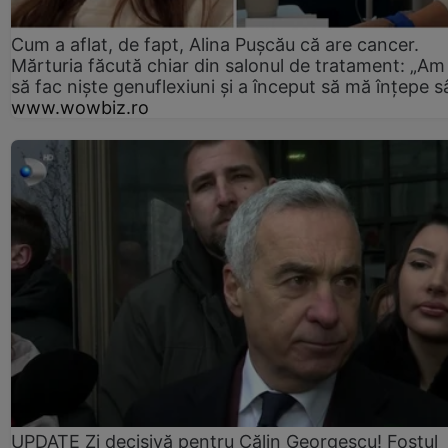
Cum a aflat, de fapt, Alina Pușcău că are cancer.
Mărturia făcută chiar din salonul de tratament: „Am
să fac niște genuflexiuni și a început să mă înțepe s
www.wowbiz.ro
UPDATE Zi decisivă pentru Călin Georgescu! Fostul