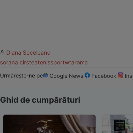
Diana Seceleanu
sorana cirstea
tenis
sport
wta
roma
Urmărește-ne pe
Google News
Facebook
In
Ghid de cumpărături