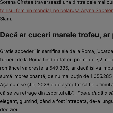
Sorana Cîrstea traversează una dintre cele mai bun
tenisul feminin mondial, pe belarusa Aryna Sabale
Slam.
Dacă ar cuceri marele trofeu, ar
Grație accederii în semifinalele de la Roma, jucăto
turneul de la Roma fiind dotat cu premii de 7,2 milio
româncei va crește la 549.335, iar dacă își va impu
sumă impresionantă, de nu mai puțin de 1.055.285 
Așa cum se știe, 2026 e de așteptat să fie ultimul a
că se va retrage din „sportul alb”.
„Poate dacă o s
elegant, glumind, când a fost întrebată, de-a lungul
deciziei.