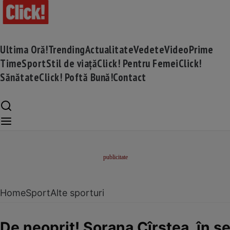
Ultima Oră!
Trending
Actualitate
Vedete
Video
Prime
Time
Sport
Stil de viață
Click! Pentru Femei
Click!
Sănătate
Click! Poftă Bună!
Contact
Home
Sport
Alte sporturi
De neoprit! Sorana Cîrstea, în 