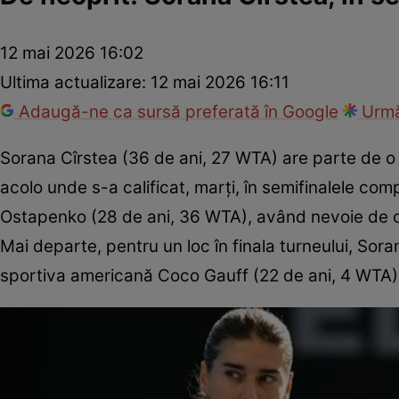
12 mai 2026 16:02
Ultima actualizare:
12 mai 2026 16:11
Adaugă-ne ca sursă preferată în Google
Urmă
Sorana Cîrstea (36 de ani, 27 WTA) are parte de o 
acolo unde s-a calificat, marți, în semifinalele com
Ostapenko (28 de ani, 36 WTA), având nevoie de o 
Mai departe, pentru un loc în finala turneului, Sora
sportiva americană Coco Gauff (22 de ani, 4 WTA) 