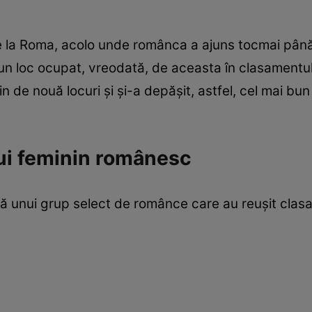
de la Roma, acolo unde românca a ajuns tocmai până
un loc ocupat, vreodată, de aceasta în clasamentul
n de nouă locuri și și-a depășit, astfel, cel mai bun 
.
ului feminin românesc
ră unui grup select de românce care au reușit clasa
;