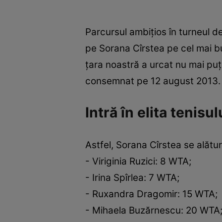
Parcursul ambițios în turneul 
pe Sorana Cîrstea pe cel mai b
țara noastră a urcat nu mai puți
consemnat pe 12 august 2013
Intră în elita tenis
Astfel, Sorana Cîrstea se alătu
- Viriginia Ruzici: 8 WTA;
- Irina Spîrlea: 7 WTA;
- Ruxandra Dragomir: 15 WTA;
- Mihaela Buzărnescu: 20 WTA