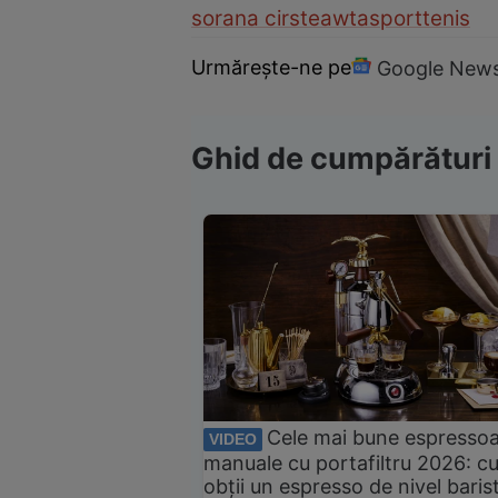
sorana cirstea
wta
sport
tenis
Urmărește-ne pe
Google New
Ghid de cumpărături
Cele mai bune espresso
VIDEO
manuale cu portafiltru 2026: c
obții un espresso de nivel baris