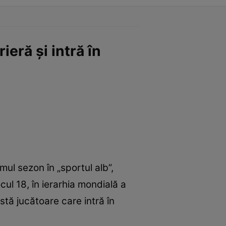
eră și intră în
mul sezon în „sportul alb”,
ul 18, în ierarhia mondială a
stă jucătoare care intră în