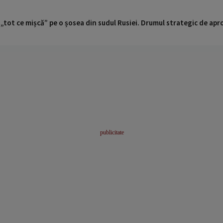
 „tot ce mișcă” pe o șosea din sudul Rusiei. Drumul strategic de ap