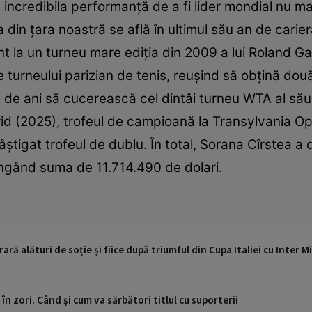
incredibila performanță de a fi lider mondial nu m
din țara noastră se află în ultimul său an de carieră
 la un turneu mare ediția din 2009 a lui Roland Ga
e turneului parizian de tenis, reușind să obţină două 
5 de ani să cucerească cel dintâi turneu WTA al său
d (2025), trofeul de campioană la Transylvania Ope
âștigat trofeul de dublu. În total, Sorana Cîrstea a
atingând suma de 11.714.490 de dolari.
rară alături de soție și fiice după triumful din Cupa Italiei cu Inter M
în zori. Când și cum va sărbători titlul cu suporterii