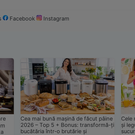
s
Facebook
Instagram
are
Cea mai bună mașină de făcut pâine
Cele 
2026 – Top 5 + Bonus: transformă-ți
și le
um
bucătăria într-o brutărie și
sucur
ta