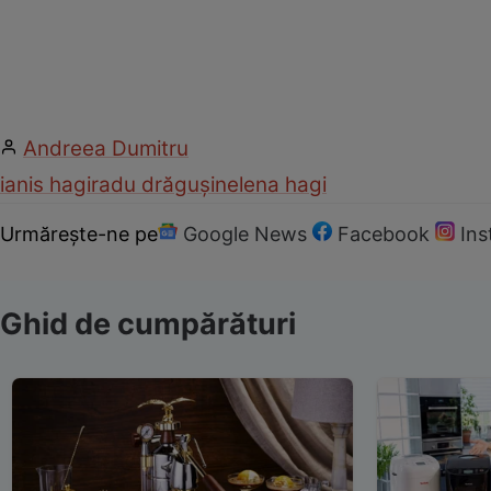
Andreea Dumitru
ianis hagi
radu drăgușin
elena hagi
Urmărește-ne pe
Google News
Facebook
In
Ghid de cumpărături