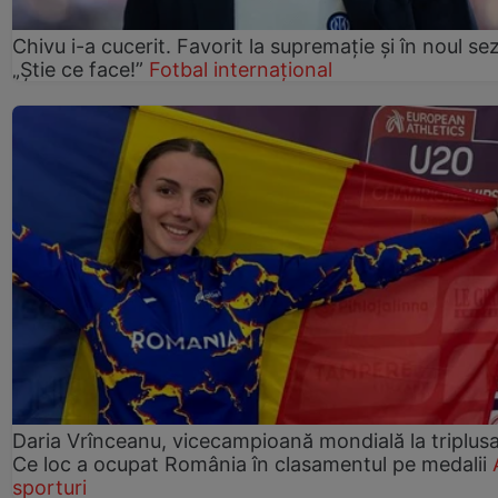
Chivu i-a cucerit. Favorit la supremație și în noul se
„Știe ce face!”
Fotbal internațional
Daria Vrînceanu, vicecampioană mondială la triplusa
Ce loc a ocupat România în clasamentul pe medalii
sporturi