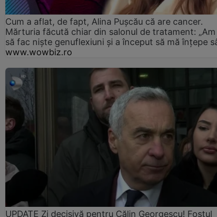
Cum a aflat, de fapt, Alina Pușcău că are cancer.
Mărturia făcută chiar din salonul de tratament: „Am
să fac niște genuflexiuni și a început să mă înțepe s
www.wowbiz.ro
UPDATE Zi decisivă pentru Călin Georgescu! Fostul