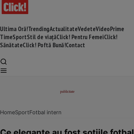
Ultima Oră!
Trending
Actualitate
Vedete
Video
Prime
Time
Sport
Stil de viață
Click! Pentru Femei
Click!
Sănătate
Click! Poftă Bună!
Contact
Home
Sport
Fotbal intern
Ce elegante au fost soțiile fotbal