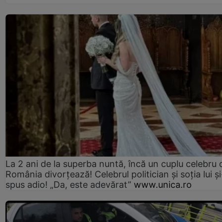
La 2 ani de la superba nuntă, încă un cuplu celebru 
România divorțează! Celebrul politician și soția lui ș
spus adio! „Da, este adevărat”
www.unica.ro