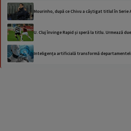
Mourinho, după ce Chivu a câștigat titlul în Seri
U. Cluj învinge Rapid și speră la titlu. Urmează due
Inteligența artificială transformă departamentele