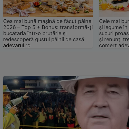
Cea mai bună mașină de făcut pâine
Cele mai bu
2026 – Top 5 + Bonus: transformă-ți
și legume în
bucătăria într-o brutărie și
sucuri proas
redescoperă gustul pâinii de casă
și renunți tr
adevarul.ro
comerț
adev