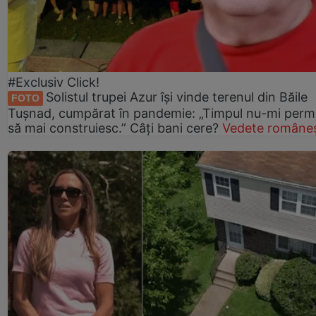
#Exclusiv Click!
Solistul trupei Azur își vinde terenul din Băile
FOTO
Tușnad, cumpărat în pandemie: „Timpul nu-mi perm
să mai construiesc.” Câți bani cere?
Vedete româneș