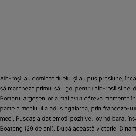
Alb-roșii au dominat duelul și au pus presiune, în
să marcheze primul său gol pentru alb-roșii și cel din
Portarul argeșenilor a mai avut câteva momente înc 
parte a meciului a adus egalarea, prin francezo-tuni
meci, Pușcaș a dat emoții pozitive, lovind bara, î
Boateng (29 de ani). După această victorie, Dinamo