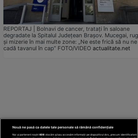
REPORTAJ | Bolnavi de cancer, tratați în saloane
degradate la Spitalul Județean Brașov. Mucegai, ru
și mizerie în mai multe zone: „Ne este frică să nu ne
cadă tavanul în cap” FOTO/VIDEO
actualitate.net
Nouă ne pasă ca datele tale personale să rămână confidențiale
Noi și partenerii noștri
606
stocăm și/sau accesăm informații pe dispozitivul dvs., precum identificatorii