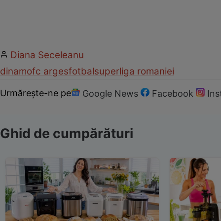
Diana Seceleanu
dinamo
fc arges
fotbal
superliga romaniei
Urmărește-ne pe
Google News
Facebook
In
Ghid de cumpărături