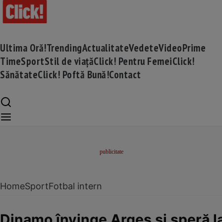
Ultima Oră!
Trending
Actualitate
Vedete
Video
Prime
Time
Sport
Stil de viață
Click! Pentru Femei
Click!
Sănătate
Click! Poftă Bună!
Contact
Home
Sport
Fotbal intern
Dinamo învinge Argeș și speră l