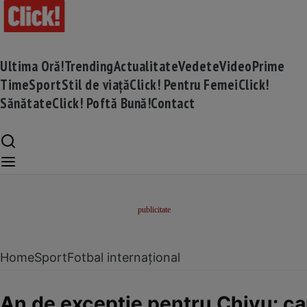
Ultima Oră!
Trending
Actualitate
Vedete
Video
Prime
Time
Sport
Stil de viață
Click! Pentru Femei
Click!
Sănătate
Click! Poftă Bună!
Contact
Home
Sport
Fotbal internațional
An de excepție pentru Chivu: cam