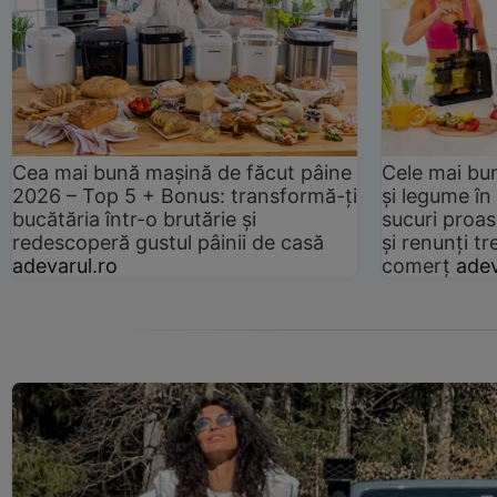
Cea mai bună mașină de făcut pâine
Cele mai bu
2026 – Top 5 + Bonus: transformă-ți
și legume în
bucătăria într-o brutărie și
sucuri proas
redescoperă gustul pâinii de casă
și renunți tr
adevarul.ro
comerț
adev