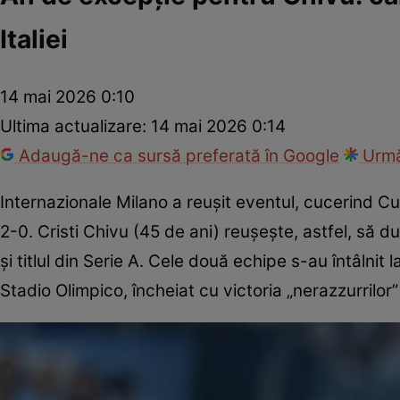
Italiei
14 mai 2026 0:10
Ultima actualizare:
14 mai 2026 0:14
Adaugă-ne ca sursă preferată în Google
Urmă
Internazionale Milano a reușit eventul, cucerind Cup
2-0. Cristi Chivu (45 de ani) reușește, astfel, să d
și titlul din Serie A. Cele două echipe s-au întâlnit 
Stadio Olimpico, încheiat cu victoria „nerazzurrilor