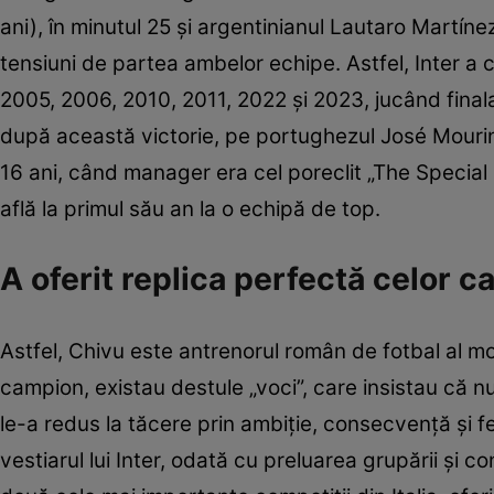
ani), în minutul 25 și argentinianul Lautaro Martínez 
tensiuni de partea ambelor echipe. Astfel, Inter a c
2005, 2006, 2010, 2011, 2022 și 2023, jucând finala 
după această victorie, pe portughezul José Mourinh
16 ani, când manager era cel poreclit „The Special O
află la primul său an la o echipă de top.
A oferit replica perfectă celor c
Astfel, Chivu este antrenorul român de fotbal al mo
campion, existau destule „voci”, care insistau că 
le-a redus la tăcere prin ambiție, consecvență și fe
vestiarul lui Inter, odată cu preluarea grupării și c