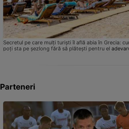
Secretul pe care mulți turiști îl află abia în Grecia: c
poți sta pe șezlong fără să plătești pentru el
adevaru
Parteneri