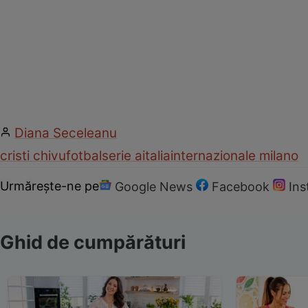
Diana Seceleanu
cristi chivu
fotbal
serie a
italia
internazionale milano
Urmărește-ne pe
Google News
Facebook
In
Ghid de cumpărături