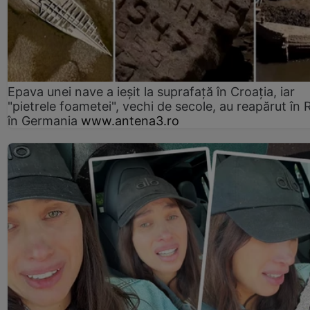
Epava unei nave a ieșit la suprafață în Croația, iar
"pietrele foametei", vechi de secole, au reapărut în R
în Germania
www.antena3.ro