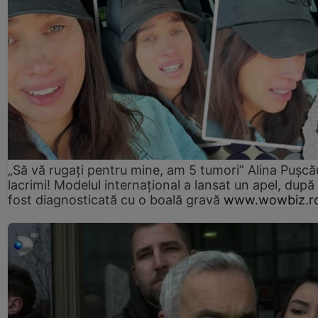
„Să vă rugați pentru mine, am 5 tumori” Alina Pușcău
lacrimi! Modelul internațional a lansat un apel, după
fost diagnosticată cu o boală gravă
www.wowbiz.r