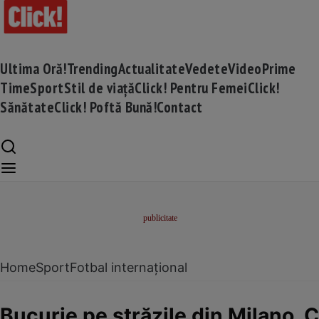
Ultima Oră!
Trending
Actualitate
Vedete
Video
Prime
Time
Sport
Stil de viață
Click! Pentru Femei
Click!
Sănătate
Click! Poftă Bună!
Contact
Home
Sport
Fotbal internațional
Bucurie pe străzile din Milano. Ch