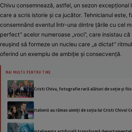
Chivu consemnează, astfel, un sezon excepțional la 
care a scris istorie și ca jucător. Tehnicianul este
consemnând eventul într-una dintre țările cu cel ma
perfect” acelor numeroase „voci”, care insistau că
reușind să formeze un nucleu care „a dictat” ritmul 
oferind un exemplu de ambiție și consecvență.
MAI MULTE PENTRU TINE
Cristi Chivu, fotografie rară alături de soție și fii
Italienii au rămas uimiți de soția lui Cristi Chivu!
Inteligența artificială transformă departamentele