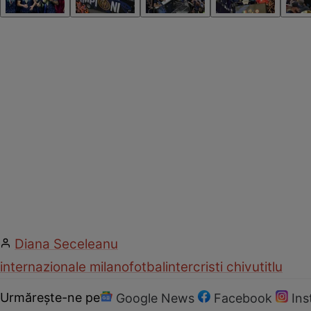
Diana Seceleanu
internazionale milano
fotbal
inter
cristi chivu
titlu
Urmărește-ne pe
Google News
Facebook
In