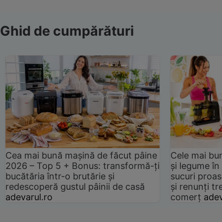
Ghid de cumpărături
Cea mai bună mașină de făcut pâine
Cele mai bu
2026 – Top 5 + Bonus: transformă-ți
și legume în
bucătăria într-o brutărie și
sucuri proas
redescoperă gustul pâinii de casă
și renunți tr
adevarul.ro
comerț
adev