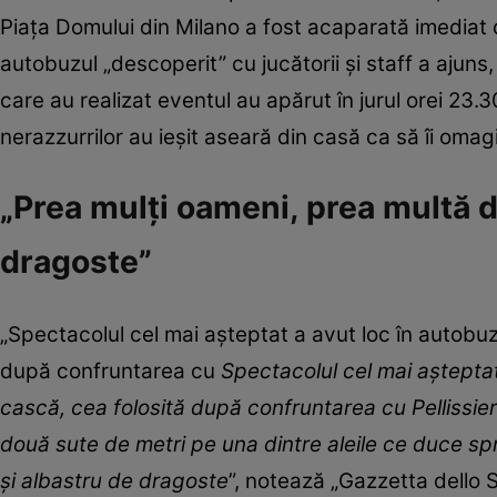
Piaţa Domului din Milano a fost acaparată imediat de
autobuzul „descoperit” cu jucătorii şi staff a ajuns, s
care au realizat eventul au apărut în jurul orei 23.
nerazzurrilor au ieşit aseară din casă ca să îi omag
„Prea mulți oameni, prea multă d
dragoste”
„Spectacolul cel mai aşteptat a avut loc în autobu
după confruntarea cu
Spectacolul cel mai aştepta
cască, cea folosită după confruntarea cu Pellissier 
două sute de metri pe una dintre aleile ce duce s
și albastru de dragoste
”,
notează „Gazzetta dello 