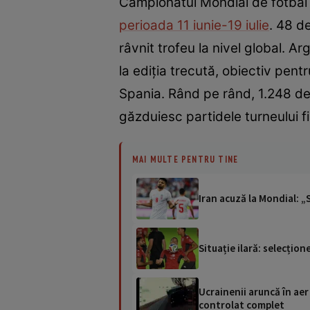
Campionatul Mondial de fotbal 
perioada 11 iunie-19 iulie
. 48 d
râvnit trofeu la nivel global. A
la ediția trecută, obiectiv pent
Spania. Rând pe rând, 1.248 de f
găzduiesc partidele turneulu
MAI MULTE PENTRU TINE
Iran acuză la Mondial: 
Situație ilară: selecțion
Ucrainenii aruncă în aer
controlat complet