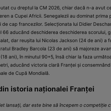
tat cu dreptul la CM 2026, chiar dacă n-a avut c
ren a Cupei Africii. Senegalezii au dominat prima 
i de cap francezilor. Selecționata lui Didier Descha
ul 66 aducând deschiderea deschiderea scorului, g
lat, dar reuşita lui Nicolas Jackson (24 de ani) a 
ntratul Bradley Barcola (23 de ani) să majoreze avan
 (18 ani), în minutul 90+5, însă chiar la faza urm
metri, aducând victoria clară Franței și consemnând 
finale de Cupă Mondială.
in istoria naționalei Franței
 lansaţi, dar este bine să începem o competiţie cu 