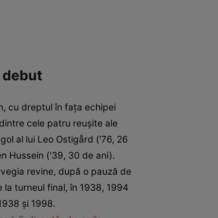
a debut
, cu dreptul în fața echipei
intre cele patru reușite ale
gol al lui Leo Ostigård ('76, 26
men Hussein ('39, 30 de ani).
orvegia revine, după o pauză de
e la turneul final, în 1938, 1994
 1938 și 1998.