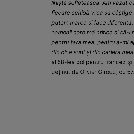
linişte sufletească. Am văzut ce
fiecare echipă vrea să câştige ş
putem marca şi face diferenţa. 
oamenii care mă critică şi să-i 
pentru ţara mea, pentru a-mi aj
din cine sunt şi din cariera mea
al 58-lea gol pentru francezi şi
deţinut de Olivier Giroud, cu 57