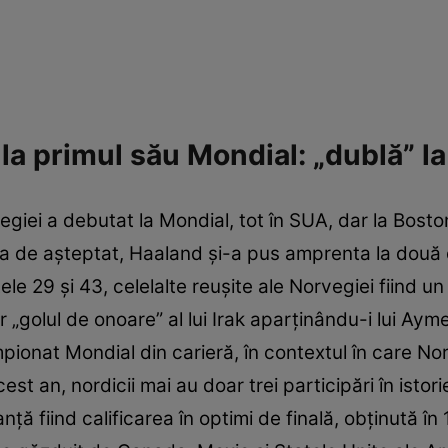
la primul său Mondial: „dublă” l
giei a debutat la Mondial, tot în SUA, dar la Boston
ra de așteptat, Haaland și-a pus amprenta la două d
le 29 şi 43, celelalte reușite ale Norvegiei fiind un 
ar „golul de onoare” al lui Irak aparținându-i lui Ay
pionat Mondial din carieră, în contextul în care N
est an, nordicii mai au doar trei participări în istori
ă fiind calificarea în optimi de finală, obținută în