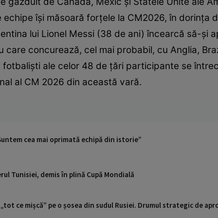
e găzduit de Canada, Mexic și Statele Unite ale Am
e echipe își măsoară forțele la CM2026, în dorința
rgentina lui Lionel Messi (38 de ani) încearcă să-ș
ru care concurează, cel mai probabil, cu Anglia, Braz
otbaliști ale celor 48 de țări participante se între
i final al CM 2026 din această vară.
„Suntem cea mai oprimată echipă din istorie”
erul Tunisiei, demis în plină Cupă Mondială
 „tot ce mișcă” pe o șosea din sudul Rusiei. Drumul strategic de ap