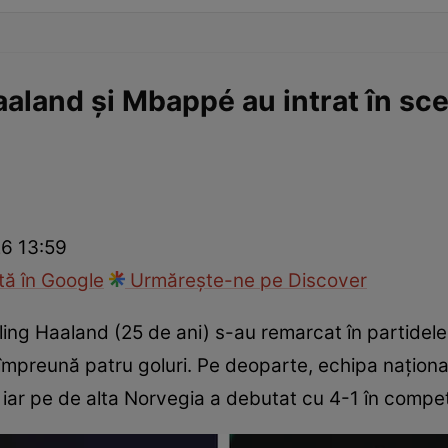
aaland și Mbappé au intrat în sc
26 13:59
ă în Google
Urmărește-ne pe Discover
ling Haaland (25 de ani) s-au remarcat în partidel
împreună patru goluri. Pe deoparte, echipa naţional
iar pe de alta Norvegia a debutat cu 4-1 în competiți