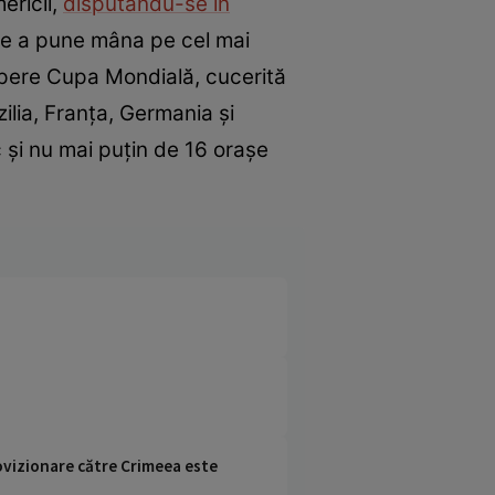
ericii,
disputându-se în
 de a pune mâna pe cel mai
i apere Cupa Mondială, cucerită
ilia, Franța, Germania și
c și nu mai puțin de 16 orașe
rovizionare către Crimeea este