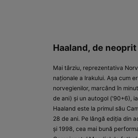
Haaland, de neoprit 
Mai târziu, reprezentativa Norve
naționale a Irakului. Așa cum e
norvegienilor, marcând în minute
de ani) și un autogol ('90+6), i
Haaland este la primul său Cam
28 de ani. Pe lângă ediția din ac
și 1998, cea mai bună performanț