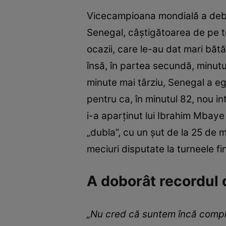
Vicecampioana mondială a debu
Senegal, câştigătoarea de pe te
ocazii, care le-au dat mari bătă
însă, în partea secundă, minut
minute mai târziu, Senegal a ega
pentru ca, în minutul 82, nou i
i-a aparținut lui Ibrahim Mbaye
„dubla”, cu un șut de la 25 de 
meciuri disputate la turneele 
A doborât recordul d
„Nu cred că suntem încă complet