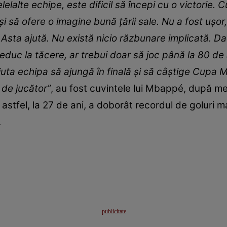
lelalte echipe, este dificil să începi cu o victorie.
i să ofere o imagine bună ţării sale. Nu a fost uşo
Asta ajută. Nu există nicio răzbunare implicată. Dac
reduc la tăcere, ar trebui doar să joc până la 80 de 
uta echipa să ajungă în finală şi să câştige Cupa 
 de jucător”
, au fost cuvintele lui Mbappé, după me
, astfel, la 27 de ani, a doborât recordul de goluri 
.