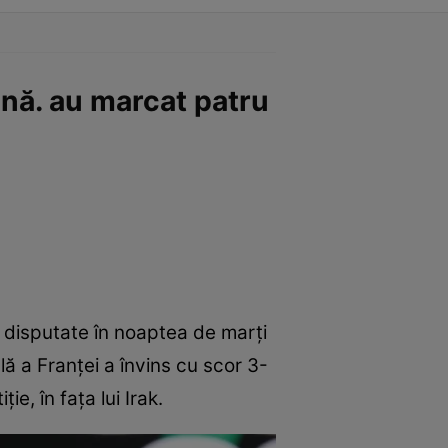
enă. au marcat patru
e disputate în noaptea de marți
ă a Franţei a învins cu scor 3-
e, în fața lui Irak.