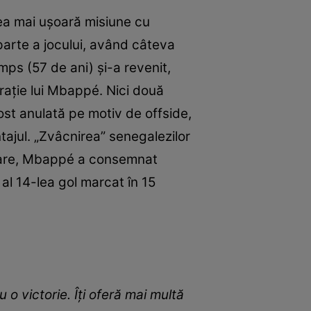
ea mai ușoară misiune cu
parte a jocului, având câteva
mps (57 de ani) și-a revenit,
rație lui Mbappé. Nici două
fost anulată pe motiv de offside,
tajul. „Zvâcnirea” senegalezilor
ătoare, Mbappé a consemnat
al 14-lea gol marcat în 15
o victorie. Îţi oferă mai multă