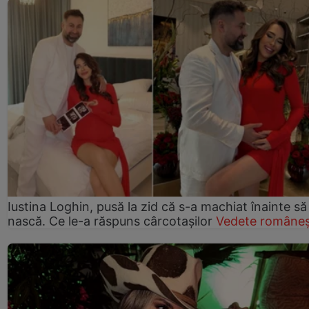
Iustina Loghin, pusă la zid că s-a machiat înainte să
nască. Ce le-a răspuns cârcotașilor
Vedete româneș