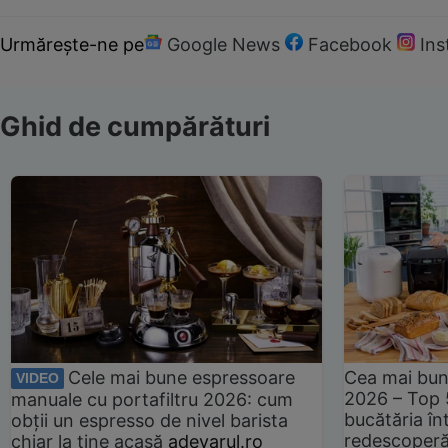
Urmărește-ne pe
Google News
Facebook
In
Ghid de cumpărături
Cele mai bune espressoare
Cea mai bun
VIDEO
2026 – Top 
manuale cu portafiltru 2026: cum
bucătăria înt
obții un espresso de nivel barista
redescoperă 
chiar la tine acasă
adevarul.ro