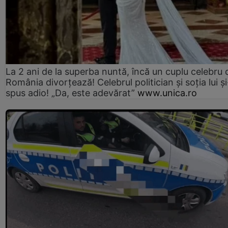
La 2 ani de la superba nuntă, încă un cuplu celebru 
România divorțează! Celebrul politician și soția lui ș
spus adio! „Da, este adevărat”
www.unica.ro