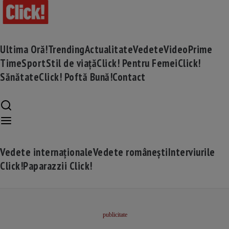
Ultima Oră!
Trending
Actualitate
Vedete
Video
Prime
Time
Sport
Stil de viață
Click! Pentru Femei
Click!
Sănătate
Click! Poftă Bună!
Contact
Vedete internaționale
Vedete românești
Interviurile
Click!
Paparazzii Click!