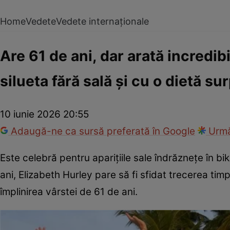
Home
Vedete
Vedete internaționale
Are 61 de ani, dar arată incredib
silueta fără sală și cu o dietă s
10 iunie 2026 20:55
Adaugă-ne ca sursă preferată în Google
Urmă
Este celebră pentru aparițiile sale îndrăznețe în bik
ani, Elizabeth Hurley pare să fi sfidat trecerea timpu
împlinirea vârstei de 61 de ani.