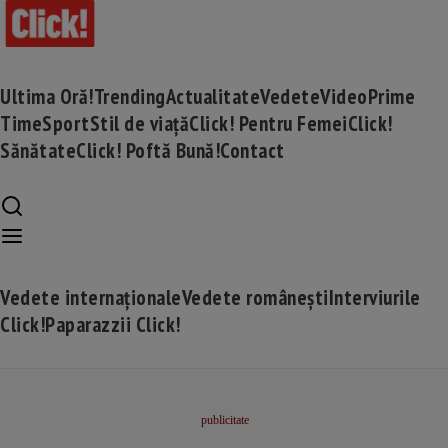
Ultima Oră!
Trending
Actualitate
Vedete
Video
Prime
Time
Sport
Stil de viață
Click! Pentru Femei
Click!
Sănătate
Click! Poftă Bună!
Contact
Vedete internaționale
Vedete românești
Interviurile
Click!
Paparazzii Click!