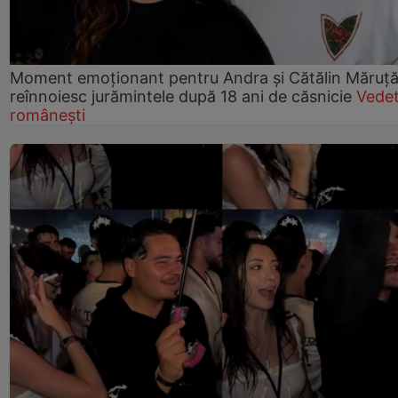
Moment emoționant pentru Andra și Cătălin Măruță!
reînnoiesc jurămintele după 18 ani de căsnicie
Vede
românești