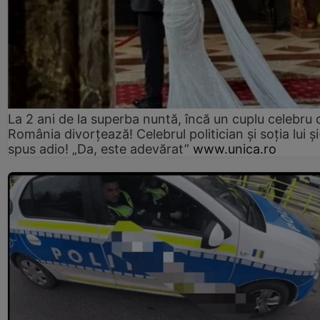
La 2 ani de la superba nuntă, încă un cuplu celebru 
România divorțează! Celebrul politician și soția lui ș
spus adio! „Da, este adevărat”
www.unica.ro