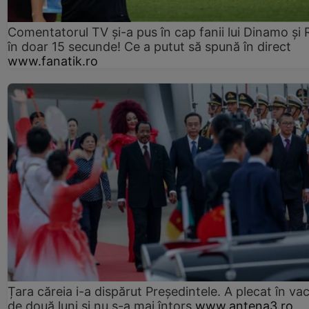
Comentatorul TV și-a pus în cap fanii lui Dinamo și 
în doar 15 secunde! Ce a putut să spună în direct
www.fanatik.ro
Țara căreia i-a dispărut Președintele. A plecat în va
de două luni și nu s-a mai întors
www.antena3.ro