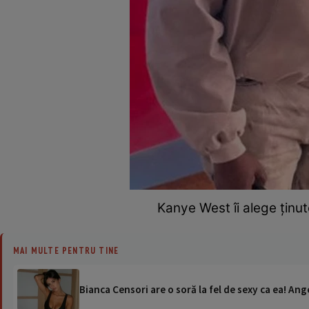
Kanye West îi alege ținut
MAI MULTE PENTRU TINE
Bianca Censori are o soră la fel de sexy ca ea! Ang