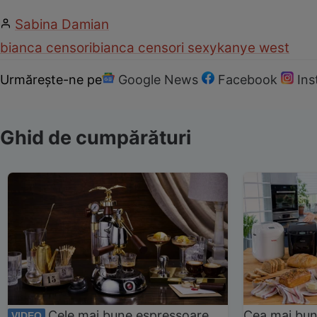
Sabina Damian
bianca censori
bianca censori sexy
kanye west
Urmărește-ne pe
Google News
Facebook
In
Ghid de cumpărături
Cele mai bune espressoare
Cea mai bun
VIDEO