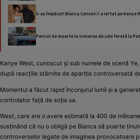
S-au împăcat! Bianca Censori l-a iertat pe Kanye 
Pericol de moarte la trecerea de cale ferată la Pet
Kanye West, cunoscut și sub numele de scenă Ye, a 
după reacțiile stârnite de apariția controversată d
Momentul a făcut rapid înconjurul lumii și a gener
controlator față de soția sa.
West, care are o avere estimată la 400 de milioane 
susținând că nu o obligă pe Bianca să poarte ținute
controverselor legate de imaginea provocatoare pe c