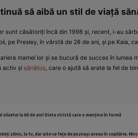
inuă să aibă un stil de viață săn
sunt căsătoriți încă din 1998 și, recent, i-au săr
pii, pe Presley, în vârstă de 28 de ani, și pe Kaia, c
riera mamei lor și se bucură de succes în lumea m
ă activ și
sănătos
, care o ajută să arate la fel de bi
 siluetei la 60 de ani! Dieta strictă care o menține în formă
deți zilnic, la tv, dar uite ce fețe de poznași aveau în copilărie. Mi