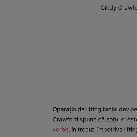
Cindy Crawfo
Operația de lifting facial devin
Crawford spune că soțul ei este 
vorbit
, în trecut, împotriva lift