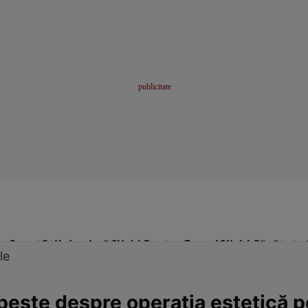
me
Sport
Stil de viață
Click! Pentru Femei
Click! Sănătate
le
ește despre operația estetică pe