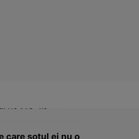
Click! Poftă Bună!
Contact
 care soțul ei nu o