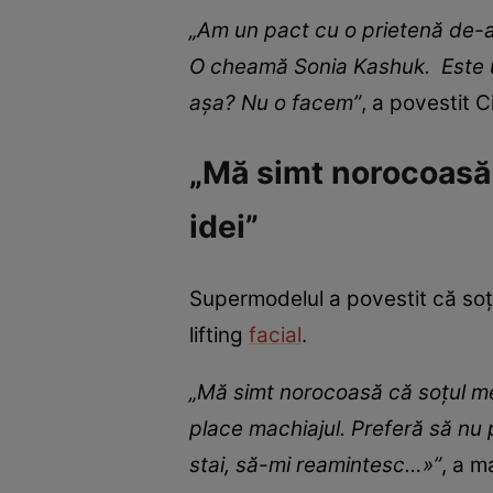
„Am un pact cu o prietenă de-a
O cheamă Sonia Kashuk. Este un
așa? Nu o facem”
, a povestit 
„Mă simt norocoasă 
idei”
Supermodelul a povestit că soțu
lifting
facial
.
„Mă simt norocoasă că soțul meu
place machiajul. Preferă să nu p
stai, să-mi reamintesc…»”
, a m