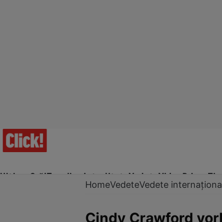
Ultima Oră!
Trending
Actualitate
Vedete
Video
Prime Ti
Home
Vedete
Vedete internaționa
Cindy Crawford vorb