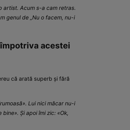
 artist. Acum s-a cam retras.
em genul de „Nu o facem, nu-i
 împotriva acestei
ereu că arată superb și fără
frumoasă». Lui nici măcar nu-i
bine». Și apoi îmi zic: «Ok,