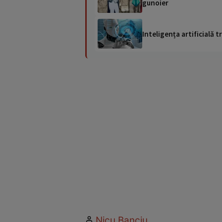
gunoier
Inteligența artificială
Nicu Banciu