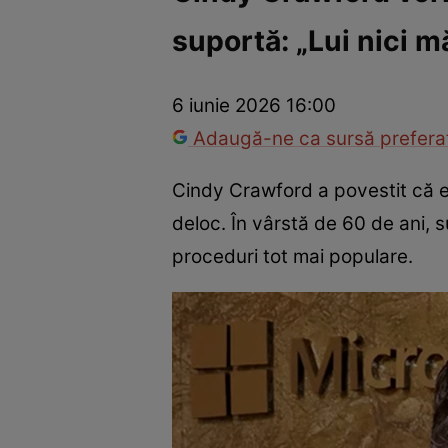
suportă: „Lui nici m
Vedete internaționale
Vedete românești
Interviurile Cli
6 iunie 2026 16:00
Adaugă-ne ca sursă preferat
Cindy Crawford a povestit că e
deloc. În vârstă de 60 de ani,
proceduri tot mai populare.