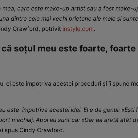
 mea, care este make-up artist sau a fost make-up
a dintre cele mai vechi prietene ale mele și sunt
Cindy Crawford, potrivit
instyle.com
.
că soțul meu este foarte, foarte
l ei este împotriva acestei proceduri și îi spune m
 este împotriva acestei idei. El e de genul: «Ești 
ort machiaj. Apoi eu sunt ca: «Dar ea arată atât de 
ai spus Cindy Crawford.