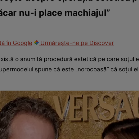
ăcar nu-i place machiajul”
ck!
Paparazzii Click!
ă în Google
Urmărește-ne pe Discover
xistă o anumită procedură estetică pe care soțul 
 supermodelul spune că este „norocoasă” că soțul e