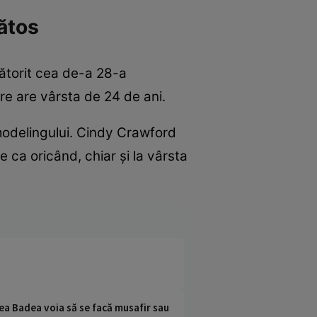
ătos
bătorit cea de-a 28-a
are are vârsta de 24 de ani.
odelingului. Cindy Crawford
ne ca oricând, chiar și la vârsta
rcea Badea voia să se facă musafir sau