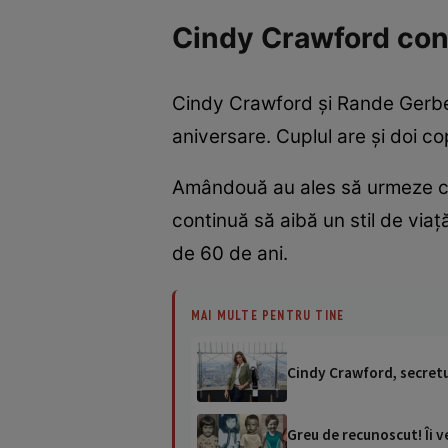
Cindy Crawford cont
Cindy Crawford și Rande Gerber 
aniversare. Cuplul are și doi co
Amândouă au ales să urmeze ca
continuă să aibă un stil de viaț
de 60 de ani.
MAI MULTE PENTRU TINE
Cindy Crawford, secretul
Greu de recunoscut! Îi ve