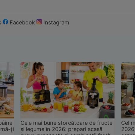
s
Facebook
Instagram
pâine
Cele mai bune storcătoare de fructe
Cel m
rmă-ți
și legume în 2026: prepari acasă
2026