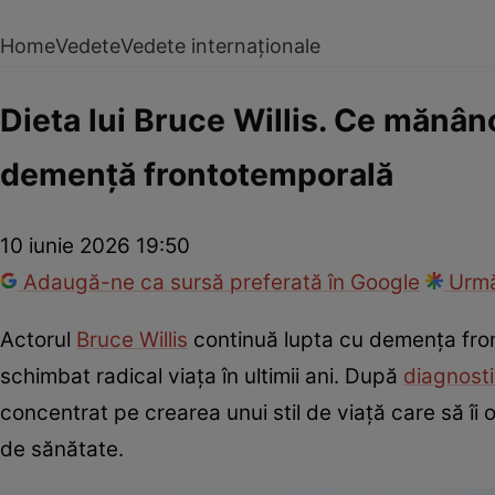
Home
Vedete
Vedete internaționale
Dieta lui Bruce Willis. Ce mănân
demență frontotemporală
10 iunie 2026 19:50
Adaugă-ne ca sursă preferată în Google
Urmă
Actorul
Bruce Willis
continuă lupta cu demența fro
schimbat radical viața în ultimii ani. După
diagnosti
concentrat pe crearea unui stil de viață care să îi 
de sănătate.