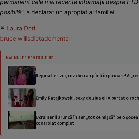
permanent cele mai recente informații despre FTD și
posibilă”
, a declarat un apropiat al familiei.
Laura Dori
bruce willis
dieta
dementa
MAI MULTE PENTRU TINE
Regina Letizia, roz din cap până în picioare! A „re
Emily Ratajkowski, sexy de ziua ei! A purtat o roch
Ucrainenii aruncă în aer „tot ce mișcă” pe o șose
controlat complet