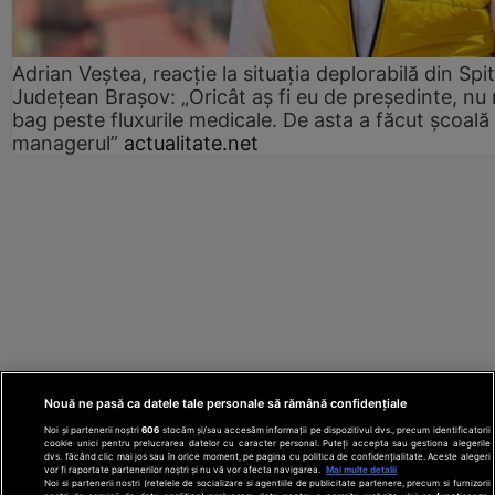
Adrian Veștea, reacție la situația deplorabilă din Spit
Județean Brașov: „Oricât aș fi eu de președinte, nu
bag peste fluxurile medicale. De asta a făcut școală
managerul”
actualitate.net
Nouă ne pasă ca datele tale personale să rămână confidențiale
Noi și partenerii noștri
606
stocăm și/sau accesăm informații pe dispozitivul dvs., precum identificatorii
cookie unici pentru prelucrarea datelor cu caracter personal. Puteți accepta sau gestiona alegerile
dvs. făcând clic mai jos sau în orice moment, pe pagina cu politica de confidențialitate. Aceste alegeri
vor fi raportate partenerilor noștri și nu vă vor afecta navigarea.
Mai multe detalii
Noi si partenerii nostri (retelele de socializare si agentiile de publicitate partenere, precum si furnizorii