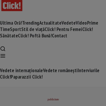
Ultima Oră!
Trending
Actualitate
Vedete
Video
Prime
Time
Sport
Stil de viață
Click! Pentru Femei
Click!
Sănătate
Click! Poftă Bună!
Contact
Vedete internaționale
Vedete românești
Interviurile
Click!
Paparazzii Click!