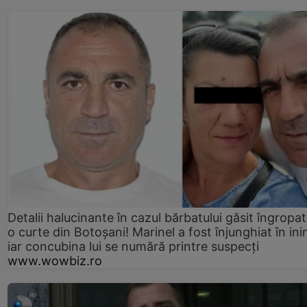
Detalii halucinante în cazul bărbatului găsit îngropat
o curte din Botoșani! Marinel a fost înjunghiat în ini
iar concubina lui se numără printre suspecți
www.wowbiz.ro