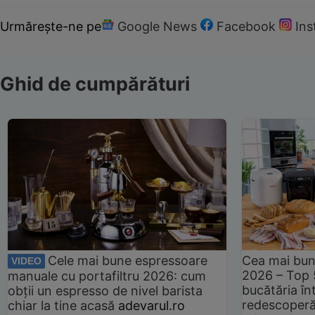
Urmărește-ne pe
Google News
Facebook
In
Ghid de cumpărături
Cele mai bune espressoare
Cea mai bun
VIDEO
2026 – Top 
manuale cu portafiltru 2026: cum
bucătăria înt
obții un espresso de nivel barista
redescoperă 
chiar la tine acasă
adevarul.ro