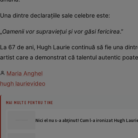
Una dintre declarațiile sale celebre este:
„
Oamenii vor supraviețui și vor găsi fericirea
.”
La 67 de ani, Hugh Laurie continuă să fie una dintre
artist care a demonstrat că talentul autentic poate s
Maria Anghel
hugh laurie
video
MAI MULTE PENTRU TINE
Nici el nu s-a abţinut! Cum l-a ironizat Hugh Lauri