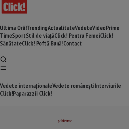
Ultima Oră!
Trending
Actualitate
Vedete
Video
Prime
Time
Sport
Stil de viață
Click! Pentru Femei
Click!
Sănătate
Click! Poftă Bună!
Contact
Vedete internaționale
Vedete românești
Interviurile
Click!
Paparazzii Click!