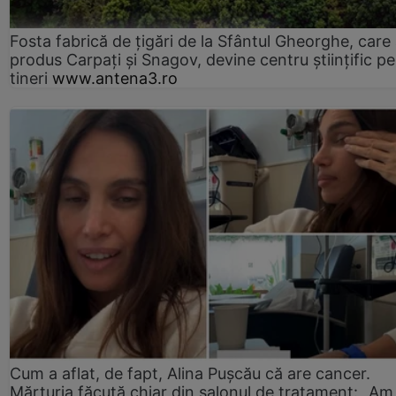
Fosta fabrică de țigări de la Sfântul Gheorghe, care
produs Carpați și Snagov, devine centru științific p
tineri
www.antena3.ro
Cum a aflat, de fapt, Alina Pușcău că are cancer.
Mărturia făcută chiar din salonul de tratament: „Am