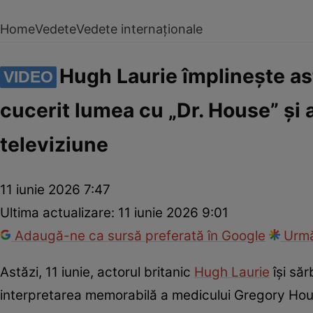
Home
Vedete
Vedete internaționale
Hugh Laurie împlinește ast
VIDEO
cucerit lumea cu „Dr. House” și a
televiziune
11 iunie 2026 7:47
Ultima actualizare:
11 iunie 2026 9:01
Adaugă-ne ca sursă preferată în Google
Urmă
Astăzi, 11 iunie, actorul britanic
Hugh Laurie
își să
interpretarea memorabilă a medicului Gregory House