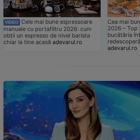
Cele mai bune espressoare
Cea mai bun
VIDEO
2026 – Top 
manuale cu portafiltru 2026: cum
bucătăria înt
obții un espresso de nivel barista
redescoperă 
chiar la tine acasă
adevarul.ro
adevarul.ro