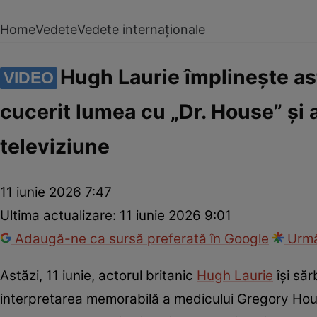
Home
Vedete
Vedete internaționale
Hugh Laurie împlinește ast
VIDEO
cucerit lumea cu „Dr. House” și a
televiziune
11 iunie 2026 7:47
Ultima actualizare:
11 iunie 2026 9:01
Adaugă-ne ca sursă preferată în Google
Urmă
Astăzi, 11 iunie, actorul britanic
Hugh Laurie
își să
interpretarea memorabilă a medicului Gregory House