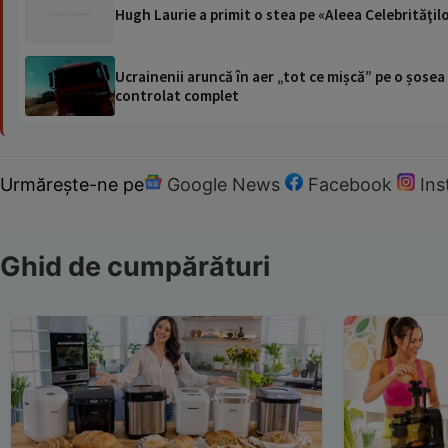
Hugh Laurie a primit o stea pe «Aleea Celebrităţi
Ucrainenii aruncă în aer „tot ce mișcă” pe o șose
controlat complet
Urmărește-ne pe
Google News
Facebook
In
Ghid de cumpărături