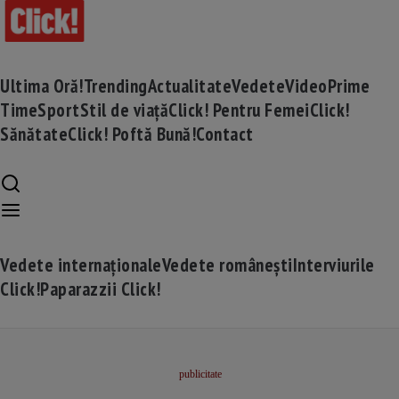
Ultima Oră!
Trending
Actualitate
Vedete
Video
Prime
Time
Sport
Stil de viață
Click! Pentru Femei
Click!
Sănătate
Click! Poftă Bună!
Contact
Vedete internaționale
Vedete românești
Interviurile
Click!
Paparazzii Click!