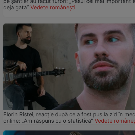
pe șantier au făcut furori: „Pasul cel mai important 
deja gata”
Vedete românești
Florin Ristei, reacție după ce a fost pus la zid în med
online: „Am răspuns cu o statistică”
Vedete româneș