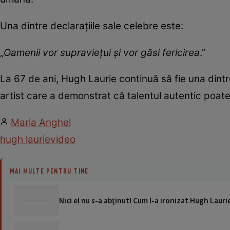
Una dintre declarațiile sale celebre este:
„
Oamenii vor supraviețui și vor găsi fericirea
.”
La 67 de ani, Hugh Laurie continuă să fie una dintre
artist care a demonstrat că talentul autentic poate s
Maria Anghel
hugh laurie
video
MAI MULTE PENTRU TINE
Nici el nu s-a abţinut! Cum l-a ironizat Hugh Lauri