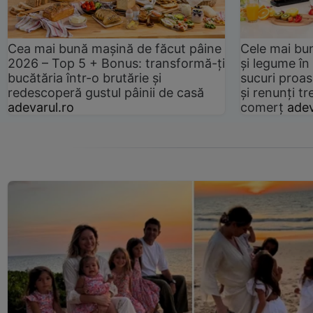
Cea mai bună mașină de făcut pâine
Cele mai bu
2026 – Top 5 + Bonus: transformă-ți
și legume în
bucătăria într-o brutărie și
sucuri proas
redescoperă gustul pâinii de casă
și renunți tr
adevarul.ro
comerț
adev