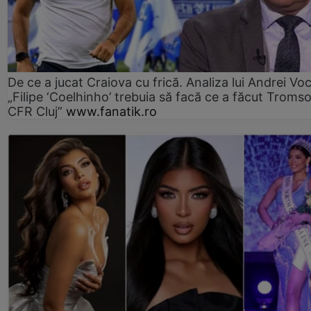
De ce a jucat Craiova cu frică. Analiza lui Andrei Voc
„Filipe ‘Coelhinho’ trebuia să facă ce a făcut Troms
CFR Cluj”
www.fanatik.ro