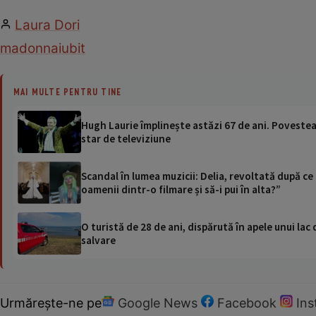
Laura Dori
madonna
iubit
MAI MULTE PENTRU TINE
Hugh Laurie împlinește astăzi 67 de ani. Povestea 
star de televiziune
Scandal în lumea muzicii: Delia, revoltată după ce i
oamenii dintr-o filmare și să-i pui în alta?”
O turistă de 28 de ani, dispărută în apele unui lac 
salvare
Urmărește-ne pe
Google News
Facebook
In