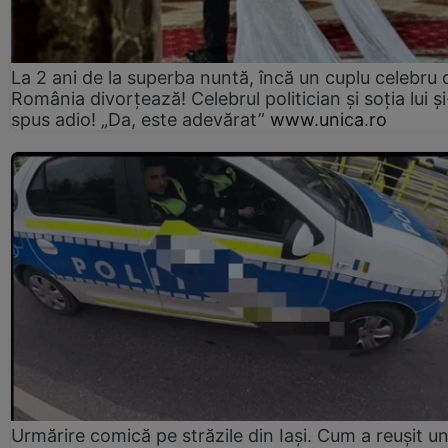
La 2 ani de la superba nuntă, încă un cuplu celebru 
România divorțează! Celebrul politician și soția lui ș
spus adio! „Da, este adevărat”
www.unica.ro
Urmărire comică pe străzile din Iași. Cum a reușit u