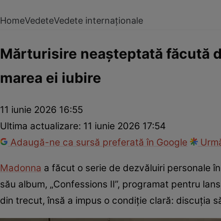
Home
Vedete
Vedete internaționale
Mărturisire neașteptată făcută d
marea ei iubire
11 iunie 2026 16:55
Ultima actualizare:
11 iunie 2026 17:54
Adaugă-ne ca sursă preferată în Google
Urmă
Madonna
a făcut o serie de dezvăluiri personale î
său album, „Confessions II”, programat pentru lansa
din trecut, însă a impus o condiție clară: discuția 