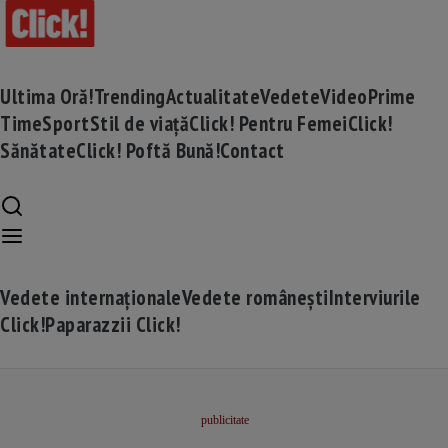
Ultima Oră!
Trending
Actualitate
Vedete
Video
Prime
Time
Sport
Stil de viață
Click! Pentru Femei
Click!
Sănătate
Click! Poftă Bună!
Contact
Vedete internaționale
Vedete românești
Interviurile
Click!
Paparazzii Click!