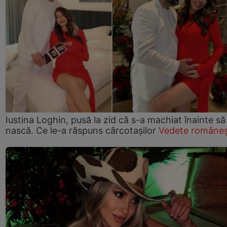
Iustina Loghin, pusă la zid că s-a machiat înainte să
nască. Ce le-a răspuns cârcotașilor
Vedete româneș