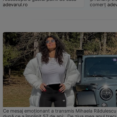
adevarul.ro
comerț
adev
Ce mesaj emoționant a transmis Mihaela Rădulescu
după ce a împlinit 57 de ani: „De ziua mea anul trec