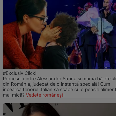
#Exclusiv Click!
Procesul dintre Alessandro Safina și mama băiețelulu
din România, judecat de o instanță specială! Cum
încearcă tenorul italian să scape cu o pensie alimen
mai mică?
Vedete românești