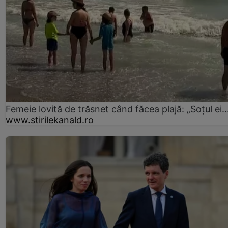
Femeie lovită de trăsnet când făcea plajă: „Soțul ei..
www.stirilekanald.ro