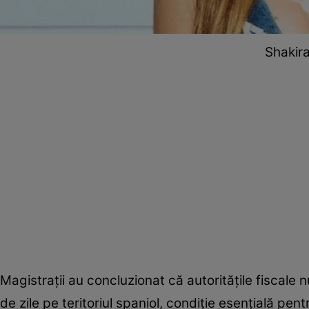
Shakir
Magistrații au concluzionat că autoritățile fiscale
de zile pe teritoriul spaniol, condiție esențială pent