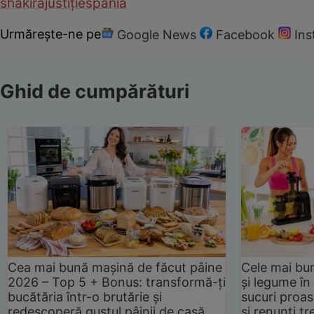
shakira
justiție
spania
Urmărește-ne pe
Google News
Facebook
In
Ghid de cumpărături
Cea mai bună mașină de făcut pâine
Cele mai bu
2026 – Top 5 + Bonus: transformă-ți
și legume în
bucătăria într-o brutărie și
sucuri proas
redescoperă gustul pâinii de casă
și renunți tr