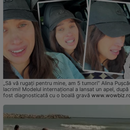
„Să vă rugați pentru mine, am 5 tumori” Alina Pușcău
lacrimi! Modelul internațional a lansat un apel, după
fost diagnosticată cu o boală gravă
www.wowbiz.r