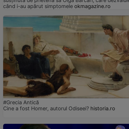
susținută de prietena sa Olga Barcari, care dezvălui
când i-au apărut simptomele
okmagazine.ro
#Grecia Antică
Cine a fost Homer, autorul Odiseei?
historia.ro