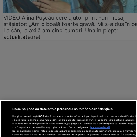
VIDEO Alina Pușcău cere ajutor printr-un mesaj
sfâșietor: „Am o boală foarte gravă. Mi s-a dus în o
La sân, la axilă am cinci tumori. Una în piept”
actualitate.net
Nouă ne pasă ca datele tale personale să rămână confidențiale
Noi și partenerii noștri
606
stocăm și/sau accesăm informații pe dispozitivul dvs., precum identificatorii
cookie unici pentru prelucrarea datelor cu caracter personal. Puteți accepta sau gestiona alegerile
dvs. făcând clic mai jos sau în orice moment, pe pagina cu politica de confidențialitate. Aceste alegeri
vor fi raportate partenerilor noștri și nu vă vor afecta navigarea.
Mai multe detalii
Noi si partenerii nostri (retelele de socializare si agentiile de publicitate partenere, precum si furnizorii
nostri de servicii de date analitice) prelucram date pentru a permite website-ului sa functioneze,