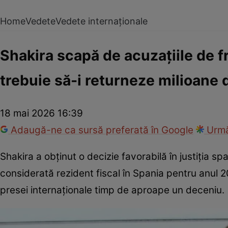
Home
Vedete
Vedete internaționale
Shakira scapă de acuzațiile de f
trebuie să-i returneze milioane 
18 mai 2026 16:39
Adaugă-ne ca sursă preferată în Google
Urmă
Shakira a obținut o decizie favorabilă în justiția s
considerată rezident fiscal în Spania pentru anul 2
presei internaționale timp de aproape un deceniu.