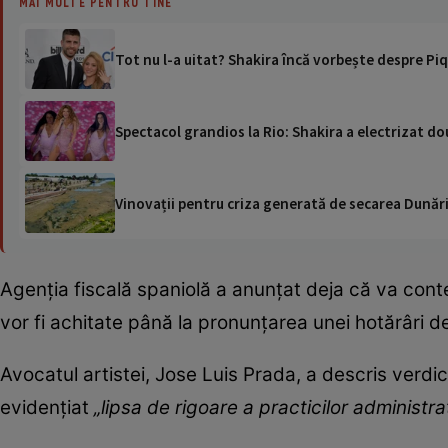
MAI MULTE PENTRU TINE
Tot nu l-a uitat? Shakira încă vorbește despre Piqu
Spectacol grandios la Rio: Shakira a electrizat d
Vinovații pentru criza generată de secarea Dunării
Agenția fiscală spaniolă a anunțat deja că va cont
vor fi achitate până la pronunțarea unei hotărâri de
Avocatul artistei, Jose Luis Prada, a descris verdic
evidențiat
„lipsa de rigoare a practicilor administrat