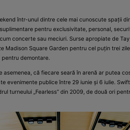
kend într-unul dintre cele mai cunoscute spații d
ri suplimentare pentru exclusivitate, personal, secur
cum concerte sau meciuri. Surse apropiate de Taylo
eze Madison Square Garden pentru cel puțin trei zile
zi pentru demontare.
de asemenea, că fiecare seară în arenă ar putea cos
te evenimente publice între 29 iunie și 6 iulie. Swi
drul turneului „Fearless” din 2009, de două ori pent