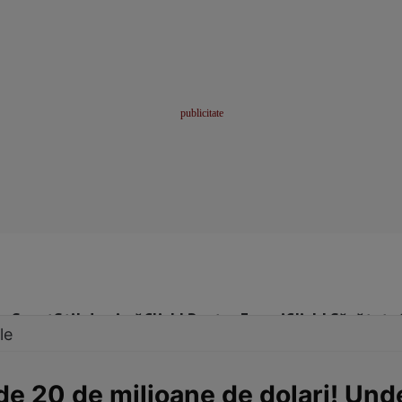
me
Sport
Stil de viață
Click! Pentru Femei
Click! Sănătate
le
 de 20 de milioane de dolari! Und