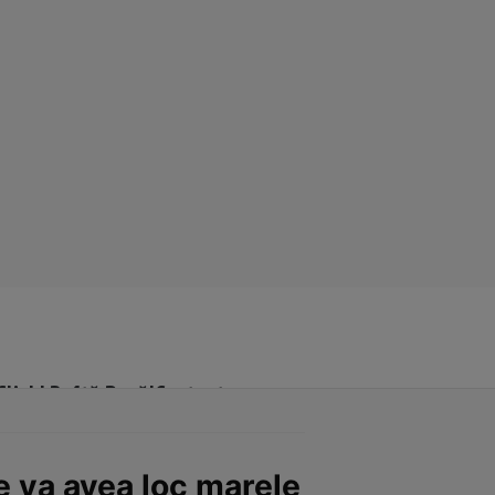
Click! Poftă Bună!
Contact
e va avea loc marele