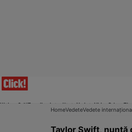
Ultima Oră!
Trending
Actualitate
Vedete
Video
Prime Ti
Home
Vedete
Vedete internaționa
Taylor Swift, nuntă