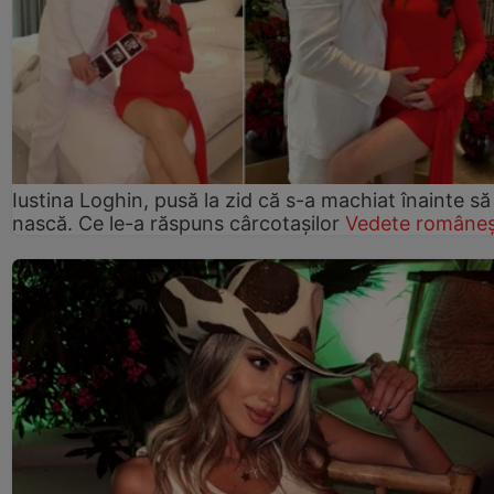
Iustina Loghin, pusă la zid că s-a machiat înainte să
nască. Ce le-a răspuns cârcotașilor
Vedete româneș