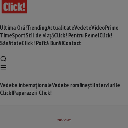
Ultima Oră!
Trending
Actualitate
Vedete
Video
Prime
Time
Sport
Stil de viață
Click! Pentru Femei
Click!
Sănătate
Click! Poftă Bună!
Contact
Vedete internaționale
Vedete românești
Interviurile
Click!
Paparazzii Click!