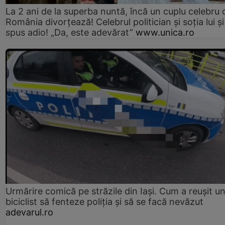
La 2 ani de la superba nuntă, încă un cuplu celebru 
România divorțează! Celebrul politician și soția lui ș
spus adio! „Da, este adevărat”
www.unica.ro
Urmărire comică pe străzile din Iași. Cum a reușit u
biciclist să fenteze poliția și să se facă nevăzut
adevarul.ro