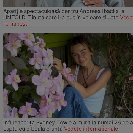
Apariție spectaculoasă pentru Andreea Ibacka la
UNTOLD. Ținuta care i-a pus în valoare silueta
Vede
românești
Influencerița Sydney Towle a murit la numai 26 de a
Lupta cu o boală cruntă
Vedete internaționale