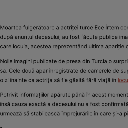
Moartea fulgerătoare a actriței turce Ece İrtem c
după anunțul decesului, au fost făcute publice ima
care locuia, acestea reprezentând ultima apariție 
Noile imagini publicate de presa din Turcia o surp
sa. Cele două apar înregistrate de camerele de supr
o zi înainte ca actrița să fie găsită fără viață în
locu
Potrivit informațiilor apărute până în acest moment,
însă cauza exactă a decesului nu a fost confirmată o
urmează să stabilească împrejurările în care și-a pi