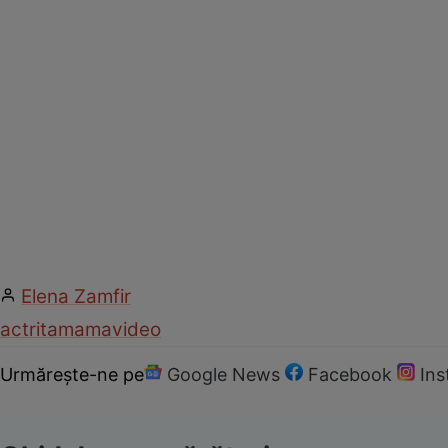
Elena Zamfir
actrita
mama
video
Urmărește-ne pe
Google News
Facebook
In