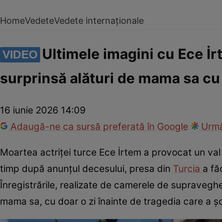
Home
Vedete
Vedete internaționale
Ultimele imagini cu Ece İrt
VIDEO
surprinsă alături de mama sa cu 
16 iunie 2026 14:09
Adaugă-ne ca sursă preferată în Google
Urmă
Moartea actriței turce Ece İrtem a provocat un val d
timp după anunțul decesului, presa din
Turcia
a fă
Înregistrările, realizate de camerele de supravegher
mama sa, cu doar o zi înainte de tragedia care a șo