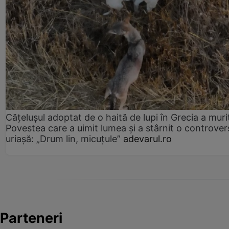
Cățelușul adoptat de o haită de lupi în Grecia a muri
Povestea care a uimit lumea și a stârnit o controver
uriașă: „Drum lin, micuțule”
adevarul.ro
Parteneri