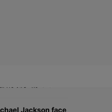
Click! Poftă Bună!
Contact
Michael Jackson face