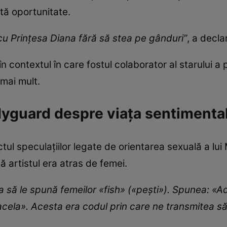
tă oportunitate.
 cu Prințesa Diana fără să stea pe gânduri”
, a decla
în contextul în care fostul colaborator al starului 
mai mult.
yguard despre viața sentimentală
tul speculațiilor legate de orientarea sexuală a lu
că artistul era atras de femei.
a să le spună femeilor «fish» («pești»). Spunea: «A
acela». Acesta era codul prin care ne transmitea s