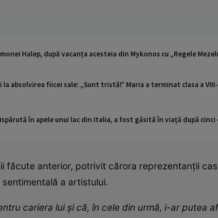
Simonei Halep, după vacanța acesteia din Mykonos cu „Regele Mezelur
i la absolvirea fiicei sale: „Sunt tristă!” Maria a terminat clasa a VI
ispărută în apele unui lac din Italia, a fost găsită în viață după cin
i făcute anterior, potrivit cărora reprezentanții case
sentimentală a artistului.
ru cariera lui și că, în cele din urmă, i-ar putea a