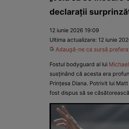
declarații surprinză
Vedete internaționale
Vedete românești
Interviurile Cli
12 iunie 2026 19:09
Ultima actualizare:
12 iunie 20
Adaugă-ne ca sursă preferat
Fostul bodyguard al lui
Michael
susținând că acesta era profun
Prințesa Diana. Potrivit lui Mat
fost dispus să se căsătorească 