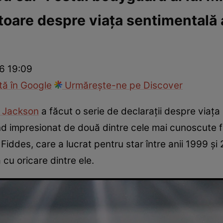
toare despre viața sentimentală a
ck!
Paparazzii Click!
26 19:09
ă în Google
Urmărește-ne pe Discover
 Jackson
a făcut o serie de declarații despre viața 
d impresionat de două dintre cele mai cunoscute 
t Fiddes, care a lucrat pentru star între anii 1999 ș
cu oricare dintre ele.