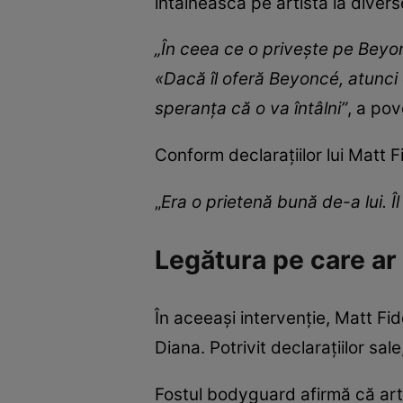
întâlnească pe artistă la diver
„În ceea ce o privește pe Beyon
«Dacă îl oferă Beyoncé, atunci 
speranța că o va întâlni”
, a pov
Conform declarațiilor lui Matt Fid
„
Era o prietenă bună de-a lui. Î
Legătura pe care ar 
În aceeași intervenție, Matt Fi
Diana. Potrivit declarațiilor sal
Fostul bodyguard afirmă că arti