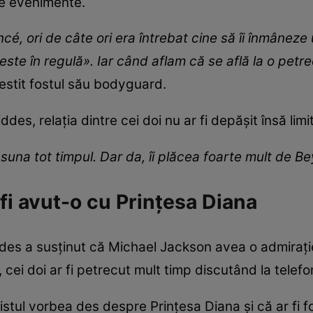
se evenimente.
cé, ori de câte ori era întrebat cine să îi înmâne
este în regulă». Iar când aflam că se află la o petr
estit fostul său bodyguard.
des, relația dintre cei doi nu ar fi depășit însă limit
l suna tot timpul. Dar da, îi plăcea foarte mult de B
fi avut-o cu Prințesa Diana
ddes a susținut că Michael Jackson avea o admirați
e, cei doi ar fi petrecut mult timp discutând la telefo
stul vorbea des despre Prințesa Diana și că ar fi f