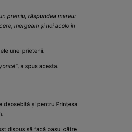
ze un premiu, răspundea mereu:
ecere, mergeam și noi acolo în
ele unei prietenii.
eyoncé”
, a spus acesta.
e deosebită și pentru Prințesa
n.
ost dispus să facă pasul către