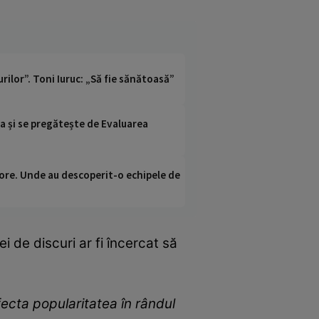
ilor”. Toni Iuruc: „Să fie sănătoasă”
II-a și se pregătește de Evaluarea
ci ore. Unde au descoperit-o echipele de
i de discuri ar fi încercat să
fecta popularitatea în rândul