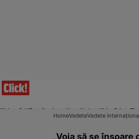
Ultima Oră!
Trending
Actualitate
Vedete
Video
Prime Ti
Home
Vedete
Vedete internaționa
„Voia să se însoare 