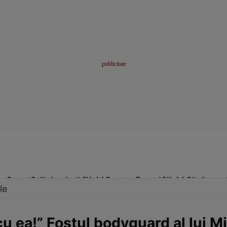
me
Sport
Stil de viață
Click! Pentru Femei
Click! Sănătate
le
cu ea!” Fostul bodyguard al lui 