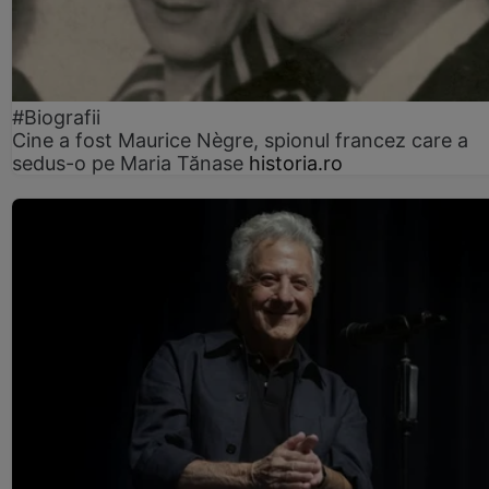
#Biografii
Cine a fost Maurice Nègre, spionul francez care a
sedus-o pe Maria Tănase
historia.ro