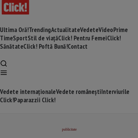
Ultima Oră!
Trending
Actualitate
Vedete
Video
Prime
Time
Sport
Stil de viață
Click! Pentru Femei
Click!
Sănătate
Click! Poftă Bună!
Contact
Vedete internaționale
Vedete românești
Interviurile
Click!
Paparazzii Click!