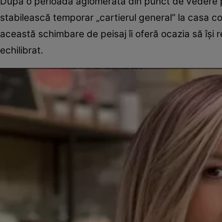
După o perioadă aglomerată din punct de vedere pr
stabilească temporar „cartierul general” la casa c
această schimbare de peisaj îi oferă ocazia să își 
echilibrat.