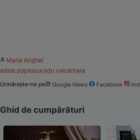
Maria Anghel
adela popescu
radu valcan
tara
Urmărește-ne pe
Google News
Facebook
In
Ghid de cumpărături