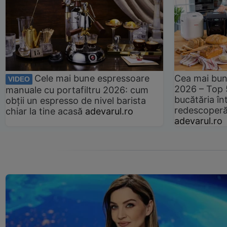
Cele mai bune espressoare
Cea mai bun
VIDEO
2026 – Top 
manuale cu portafiltru 2026: cum
bucătăria înt
obții un espresso de nivel barista
redescoperă 
chiar la tine acasă
adevarul.ro
adevarul.ro