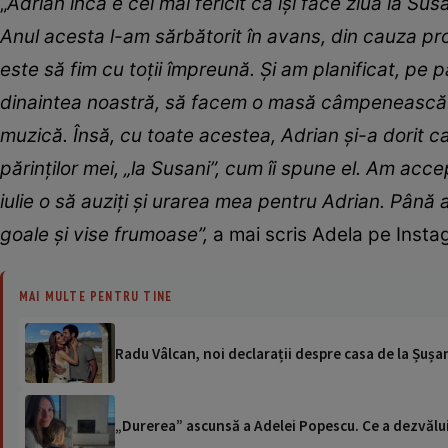
„
Adrian încă e cel mai fericit că își face ziua la Susani
Anul acesta l-am sărbătorit în avans, din cauza prog
este să fim cu toții împreună. Și am planificat, pe p
dinaintea noastră, să facem o masă câmpenească. A
muzică. Însă, cu toate acestea, Adrian și-a dorit 
părinților mei, „la Susani”, cum îi spune el. Am acc
iulie o să auziți și urarea mea pentru Adrian. Până atu
goale și vise frumoase”,
a mai scris Adela pe Insta
MAI MULTE PENTRU TINE
Radu Vâlcan, noi declarații despre casa de la Șușan
„Durerea” ascunsă a Adelei Popescu. Ce a dezvăluit