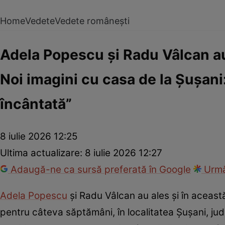
Home
Vedete
Vedete românești
Adela Popescu și Radu Vâlcan au 
Noi imagini cu casa de la Șușani
încântată”
8 iulie 2026 12:25
Ultima actualizare:
8 iulie 2026 12:27
Adaugă-ne ca sursă preferată în Google
Urmă
Adela Popescu
și Radu Vâlcan au ales și în această
pentru câteva săptămâni, în localitatea Șușani, județ