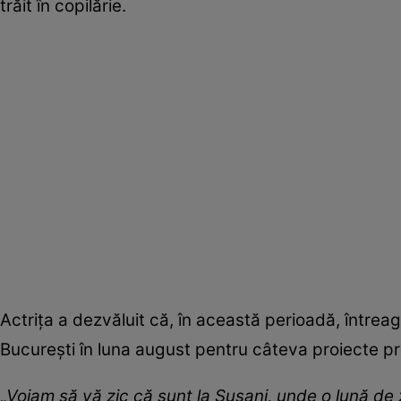
trăit în copilărie.
Actrița a dezvăluit că, în această perioadă, întreaga
București în luna august pentru câteva proiecte pro
„
Voiam să vă zic că sunt la Șușani, unde o lună de z