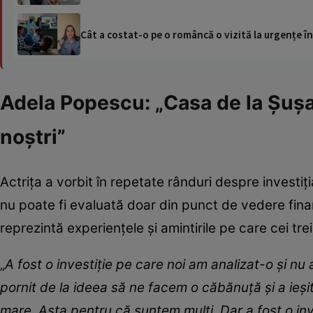
Cât a costat-o pe o româncă o vizită la urgențe în
Adela Popescu: „Casa de la Șușani
noștri”
Actrița a vorbit în repetate rânduri despre investi
nu poate fi evaluată doar din punct de vedere finan
reprezintă experiențele și amintirile pe care cei trei
„
A fost o investiție pe care noi am analizat-o și nu
pornit de la ideea să ne facem o căbănuță și a ieșit
mare. Asta pentru că suntem mulți. Dar a fost o inv