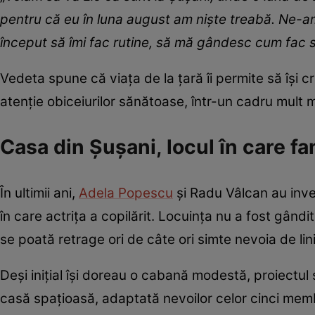
pentru că eu în luna august am niște treabă. Ne-am
început să îmi fac rutine, să mă gândesc cum fac
Vedeta spune că viața de la țară îi permite să își
atenție obiceiurilor sănătoase, într-un cadru mult ma
Casa din Șușani, locul în care fa
În ultimii ani,
Adela Popescu
și Radu Vâlcan au inves
în care actrița a copilărit. Locuința nu a fost gândit
se poată retrage ori de câte ori simte nevoia de li
Deși inițial își doreau o cabană modestă, proiectul 
casă spațioasă, adaptată nevoilor celor cinci membri