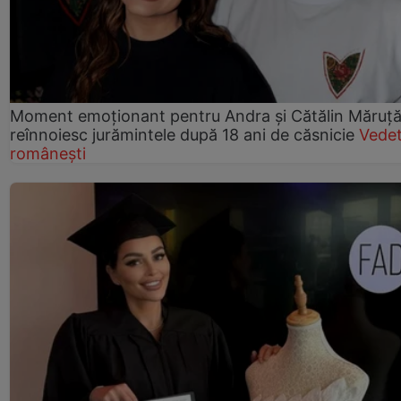
Moment emoționant pentru Andra și Cătălin Măruță!
reînnoiesc jurămintele după 18 ani de căsnicie
Vede
românești