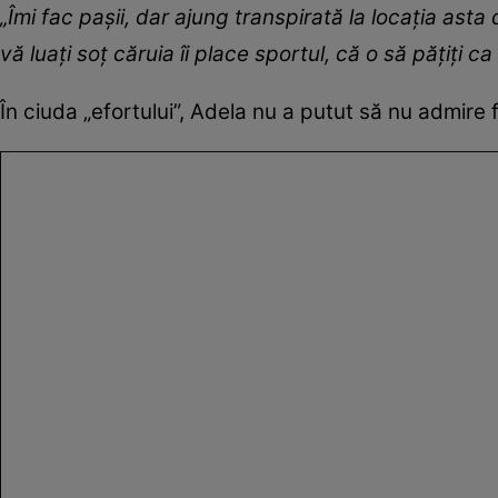
„Îmi fac pașii, dar ajung transpirată la locația 
vă luați soț căruia îi place sportul, că o să pățiți c
În ciuda „efortului”, Adela nu a putut să nu admire