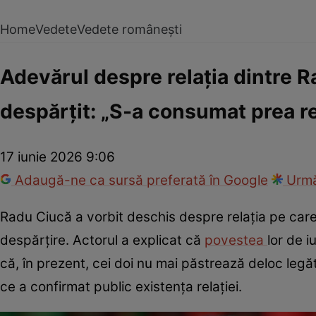
Home
Vedete
Vedete românești
Adevărul despre relația dintre 
despărțit: „S-a consumat prea 
17 iunie 2026 9:06
Adaugă-ne ca sursă preferată în Google
Urmă
Radu Ciucă a vorbit deschis despre relația pe car
despărțire. Actorul a explicat că
povestea
lor de i
că, în prezent, cei doi nu mai păstrează deloc legăt
ce a confirmat public existența relației.