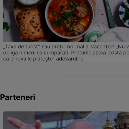
„Taxa de turist” sau prețul normal al vacanței? „Nu 
obligă nimeni să cumpărați. Prețurile astea există p
că cineva le plătește”
adevarul.ro
Parteneri