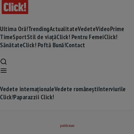
Ultima Oră!
Trending
Actualitate
Vedete
Video
Prime
Time
Sport
Stil de viață
Click! Pentru Femei
Click!
Sănătate
Click! Poftă Bună!
Contact
Vedete internaționale
Vedete românești
Interviurile
Click!
Paparazzii Click!