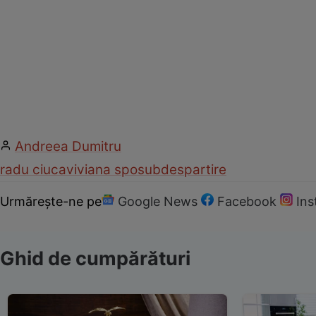
Andreea Dumitru
radu ciuca
viviana sposub
despartire
Urmărește-ne pe
Google News
Facebook
In
Ghid de cumpărături