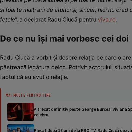
presiune pe toată lumea și pe foarte multe relații.
și foarte mulți ani de atunci și, sincer, nici nu cre
fețele
”, a declarat Radu Ciucă pentru
viva.ro
.
De ce nu își mai vorbesc cei doi
Radu Ciucă a vorbit și despre relația pe care o are
păstrează legătura deloc. Potrivit actorului, situaț
faptul că au avut o relație.
MAI MULTE PENTRU TINE
A trecut definitiv peste George Burcea! Viviana Sp
celebru
Plecat după 18 ani de la PRO TV, Radu Ciucă dezvăl