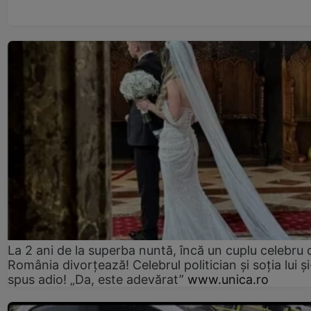
La 2 ani de la superba nuntă, încă un cuplu celebru 
România divorțează! Celebrul politician și soția lui ș
spus adio! „Da, este adevărat”
www.unica.ro