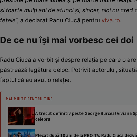
presiune pe toată lumea și pe foarte multe relații.
și foarte mulți ani de atunci și, sincer, nici nu cre
fețele
”, a declarat Radu Ciucă pentru
viva.ro
.
De ce nu își mai vorbesc cei doi
Radu Ciucă a vorbit și despre relația pe care o are
păstrează legătura deloc. Potrivit actorului, situaț
faptul că au avut o relație.
MAI MULTE PENTRU TINE
A trecut definitiv peste George Burcea! Viviana Sp
celebru
Plecat după 18 ani de la PRO TV, Radu Ciucă dezvăl