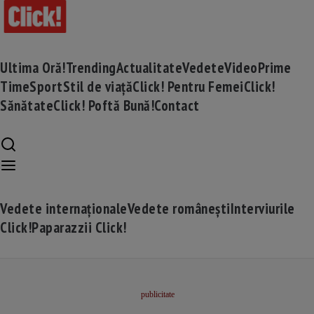
Ultima Oră!
Trending
Actualitate
Vedete
Video
Prime
Time
Sport
Stil de viață
Click! Pentru Femei
Click!
Sănătate
Click! Poftă Bună!
Contact
Vedete internaționale
Vedete românești
Interviurile
Click!
Paparazzii Click!