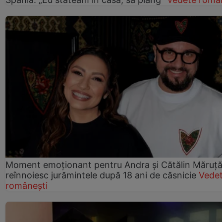
Moment emoționant pentru Andra și Cătălin Măruță!
reînnoiesc jurămintele după 18 ani de căsnicie
Vede
românești