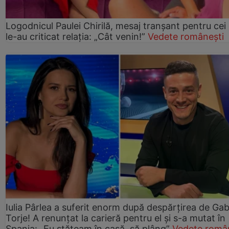
Logodnicul Paulei Chirilă, mesaj tranșant pentru cei
le-au criticat relația: „Cât venin!”
Vedete românești
Iulia Pârlea a suferit enorm după despărțirea de Gab
Torje! A renunțat la carieră pentru el și s-a mutat în
Spania: „Eu stăteam în casă, să plâng”
Vedete româ