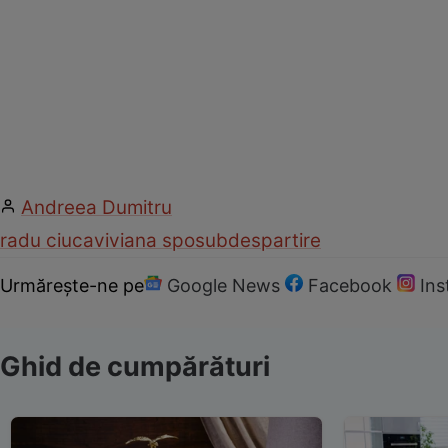
Andreea Dumitru
radu ciuca
viviana sposub
despartire
Urmărește-ne pe
Google News
Facebook
In
Ghid de cumpărături