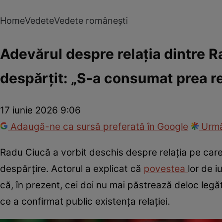
Home
Vedete
Vedete românești
Adevărul despre relația dintre 
despărțit: „S-a consumat prea 
17 iunie 2026 9:06
Adaugă-ne ca sursă preferată în Google
Urmă
Radu Ciucă a vorbit deschis despre relația pe car
despărțire. Actorul a explicat că
povestea
lor de i
că, în prezent, cei doi nu mai păstrează deloc legăt
ce a confirmat public existența relației.