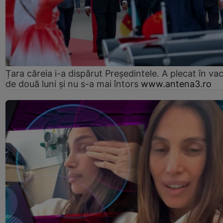
Țara căreia i-a dispărut Președintele. A plecat în va
de două luni și nu s-a mai întors
www.antena3.ro