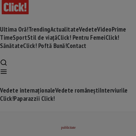
Ultima Oră!
Trending
Actualitate
Vedete
Video
Prime
Time
Sport
Stil de viață
Click! Pentru Femei
Click!
Sănătate
Click! Poftă Bună!
Contact
Vedete internaționale
Vedete românești
Interviurile
Click!
Paparazzii Click!