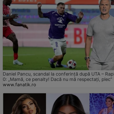
Daniel Pancu, scandal la conferință după UTA – Rap
0: „Mamă, ce penalty! Dacă nu mă respectați, plec”
www.fanatik.ro