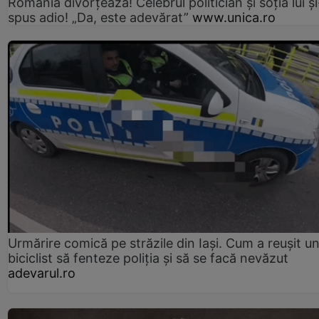
România divorțează! Celebrul politician și soția lui ș
spus adio! „Da, este adevărat”
www.unica.ro
Urmărire comică pe străzile din Iași. Cum a reușit u
biciclist să fenteze poliția și să se facă nevăzut
adevarul.ro