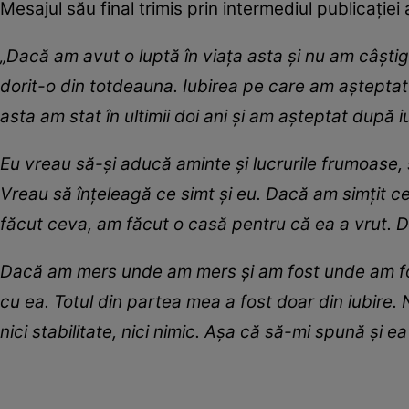
Mesajul său final trimis prin intermediul publicației 
„Dacă am avut o luptă în viața asta și nu am câștig
dorit-o din totdeauna. Iubirea pe care am așteptat-
asta am stat în ultimii doi ani și am așteptat după iu
E
u vreau să-și aducă aminte și lucrurile frumoase, ș
Vreau să înțeleagă ce simt și eu. Dacă am simțit c
făcut ceva, am făcut o casă pentru că ea a vrut. Dac
Dacă am mers unde am mers și am fost unde am fost
cu ea. Totul din partea mea a fost doar din iubire. N
nici stabilitate, nici nimic. Așa că să-mi spună și ea