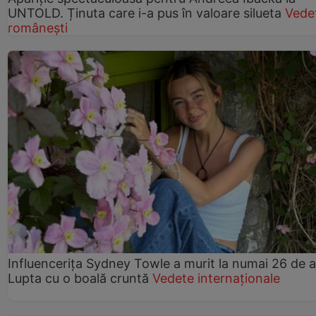
UNTOLD. Ținuta care i-a pus în valoare silueta
Vede
românești
Influencerița Sydney Towle a murit la numai 26 de a
Lupta cu o boală cruntă
Vedete internaționale