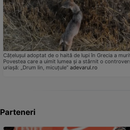
Cățelușul adoptat de o haită de lupi în Grecia a muri
Povestea care a uimit lumea și a stârnit o controver
uriașă: „Drum lin, micuțule”
adevarul.ro
Parteneri