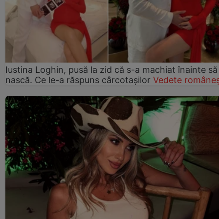
Iustina Loghin, pusă la zid că s-a machiat înainte să
nască. Ce le-a răspuns cârcotașilor
Vedete româneș