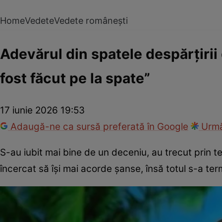
Home
Vedete
Vedete românești
Adevărul din spatele despărțirii 
fost făcut pe la spate”
17 iunie 2026 19:53
Adaugă-ne ca sursă preferată în Google
Urmă
S-au iubit mai bine de un deceniu, au trecut prin t
încercat să își mai acorde șanse, însă totul s-a ter