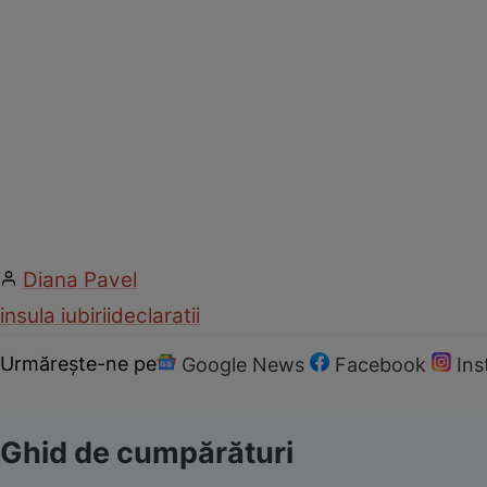
Diana Pavel
insula iubirii
declaratii
Urmărește-ne pe
Google News
Facebook
In
Ghid de cumpărături