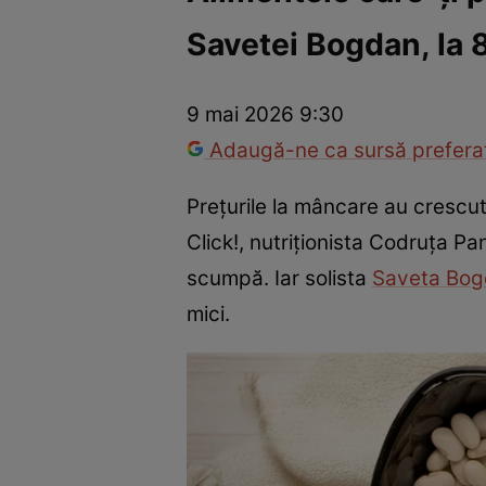
Savetei Bogdan, la 
Vedete internaționale
Vedete românești
Interviurile Cli
9 mai 2026 9:30
Adaugă-ne ca sursă preferat
Prețurile la mâncare au crescut
Click!, nutriționista Codruța Pa
scumpă. Iar solista
Saveta Bo
mici.