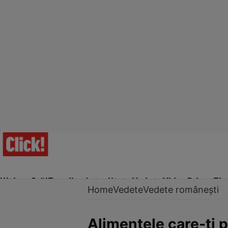
Ultima Oră!
Trending
Actualitate
Vedete
Video
Prime Ti
Home
Vedete
Vedete românești
Alimentele care-ți p