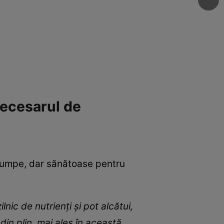
necesarul de
scumpe, dar sănătoase pentru
nic de nutrienți și pot alcătui,
din plin, mai ales în această