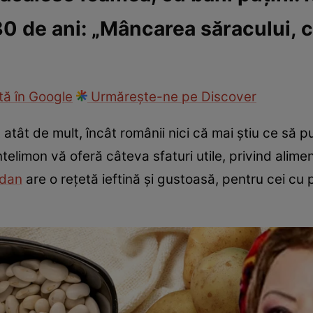
80 de ani: „Mâncarea săracului,
ck!
Paparazzii Click!
ă în Google
Urmărește-ne pe Discover
 atât de mult, încât românii nici că mai știu ce să
ntelimon vă oferă câteva sfaturi utile, privind alime
gdan
are o rețetă ieftină și gustoasă, pentru cei cu p