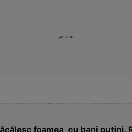
me
Sport
Stil de viață
Click! Pentru Femei
Click! Sănătate
ăcălesc foamea, cu bani puțini. R