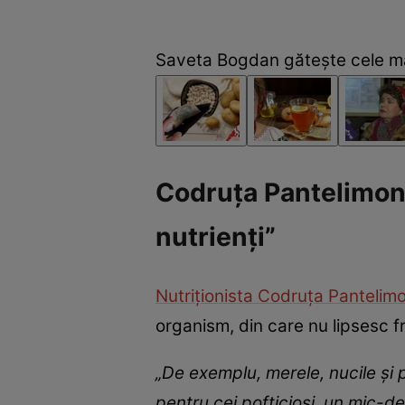
Saveta Bogdan gătește cele ma
Codruța Pantelimon,
nutrienți”
Nutriționista Codruța Pantelim
organism, din care nu lipsesc fr
„De exemplu, merele, nucile și p
pentru cei pofticioși, un mic-de