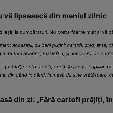
u vă lipsească din meniul zilnic
ând ieșiți la cumpărături. Nu costă foarte mult și v
ment accesibil, cu bani puțini: cartofi, orez, linte, 
cum putem acoperi, mai ieftin, și necesarul de nutrie
„gustări”, pentru adulți, decât în rândul copiilor, pâ
ma, din când în când, în masă de sine stătătoare, c
să din zi: „Fără cartofi prăjiți, î