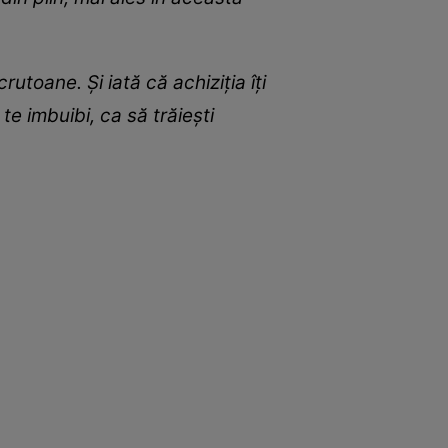
toane. Și iată că achiziția îți
te imbuibi, ca să trăiești