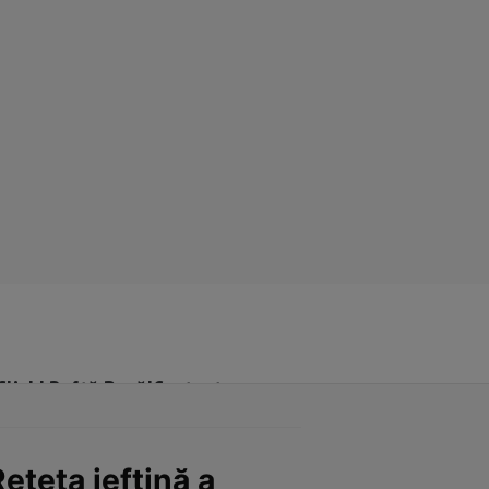
Click! Poftă Bună!
Contact
ețeta ieftină a