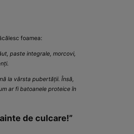
ă păcălesc foamea:
năut, paste integrale, morcovi,
nți.
nă la vârsta pubertății. Însă,
um ar fi batoanele proteice în
nainte de culcare!”