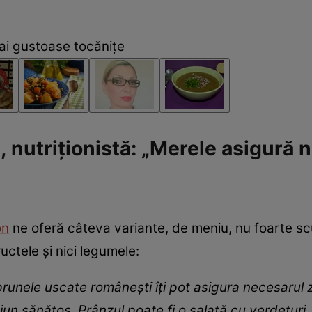
i gustoase tocănițe
 nutriționistă: „Merele asigură 
on
ne oferă câteva variante, de meniu, nu foarte 
uctele și nici legumele:
runele uscate românești îți pot asigura necesarul zil
jun sănătos. Prânzul poate fi o salată cu verdețuri, 