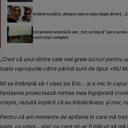
Andrei Aradits, despre cum e viața după divorț: „
Ucrainenii aruncă în aer „tot ce mișcă” pe o șose
controlat complet
„Cred că unul dintre cele mai grele lucruri pentru 
toate reproșurile către părinți sunt de tipul: «NU
Mi se întâmplă să-l visez pe Eric... și e mic în capu
fantasme proiectează mintea mea îngrijorată croni
crește, rezultă implicit că eu îmbătrânesc și mor, 
Pentru că am momente de epifanie în care mă treze
juste, cu umor... unu' cu care mi-ar fi plăcut să m