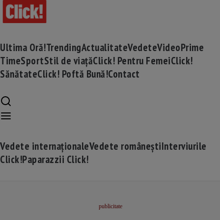
Ultima Oră!
Trending
Actualitate
Vedete
Video
Prime
Time
Sport
Stil de viață
Click! Pentru Femei
Click!
Sănătate
Click! Poftă Bună!
Contact
Vedete internaționale
Vedete românești
Interviurile
Click!
Paparazzii Click!