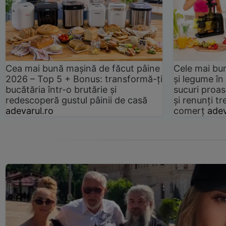
Cea mai bună mașină de făcut pâine
Cele mai bu
2026 – Top 5 + Bonus: transformă-ți
și legume în
bucătăria într-o brutărie și
sucuri proas
redescoperă gustul pâinii de casă
și renunți tr
adevarul.ro
comerț
adev