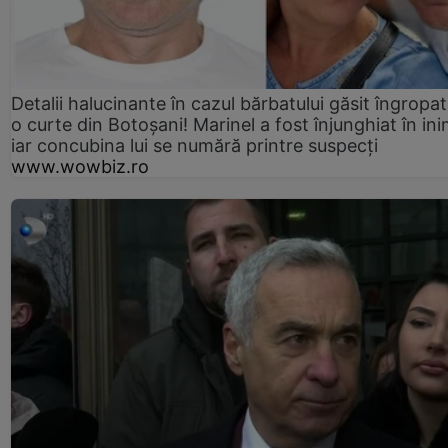
Detalii halucinante în cazul bărbatului găsit îngropat
o curte din Botoșani! Marinel a fost înjunghiat în ini
iar concubina lui se numără printre suspecți
www.wowbiz.ro