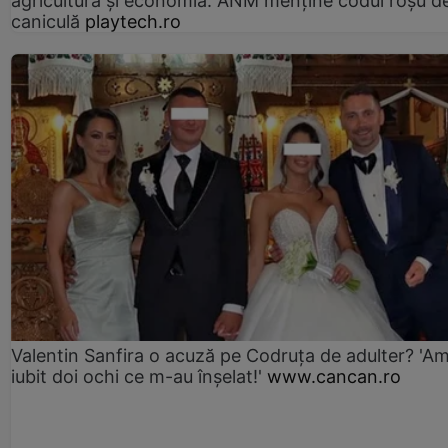
agricultura și economia. ANM menține codul roșu d
caniculă
playtech.ro
Valentin Sanfira o acuză pe Codruța de adulter? 'A
iubit doi ochi ce m-au înșelat!'
www.cancan.ro