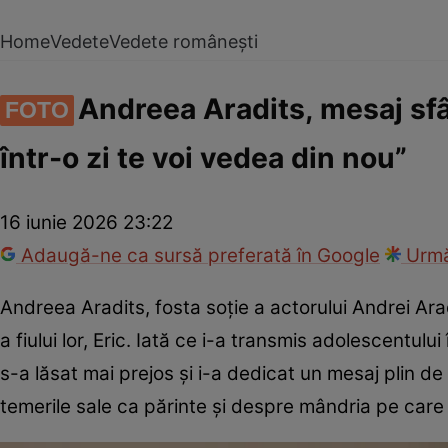
Home
Vedete
Vedete românești
Andreea Aradits, mesaj sfâș
FOTO
într-o zi te voi vedea din nou”
16 iunie 2026 23:22
Adaugă-ne ca sursă preferată în Google
Urmă
Andreea Aradits, fosta soție a actorului Andrei Ara
a fiului lor, Eric. Iată ce i-a transmis adolescentu
s-a lăsat mai prejos și i-a dedicat un mesaj plin de
temerile sale ca părinte și despre mândria pe care