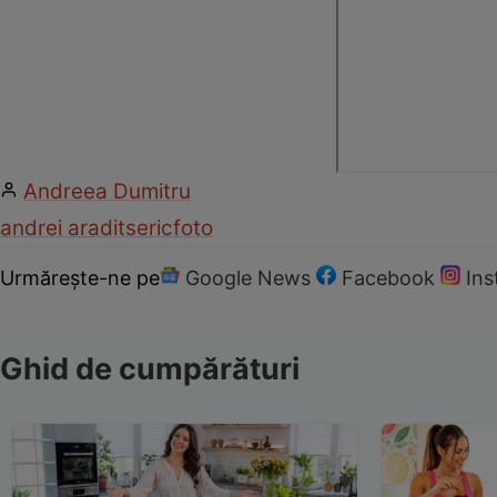
Andreea Dumitru
andrei aradits
eric
foto
Urmărește-ne pe
Google News
Facebook
In
Ghid de cumpărături