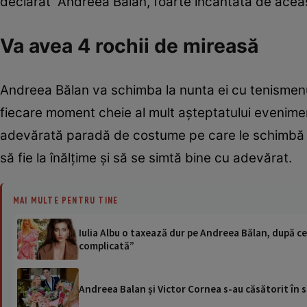
declarat Andreea Bălan, foarte încântată de aceast
Va avea 4 rochii de mireasă
Andreea Bălan va schimba la nunta ei cu tenismenu
fiecare moment cheie al mult așteptatului eveniment
adevărată paradă de costume pe care le schimbă ime
să fie la înălțime și să se simtă bine cu adevărat.
MAI MULTE PENTRU TINE
Iulia Albu o taxează dur pe Andreea Bălan, după c
complicată”
Andreea Balan și Victor Cornea s-au căsătorit în 