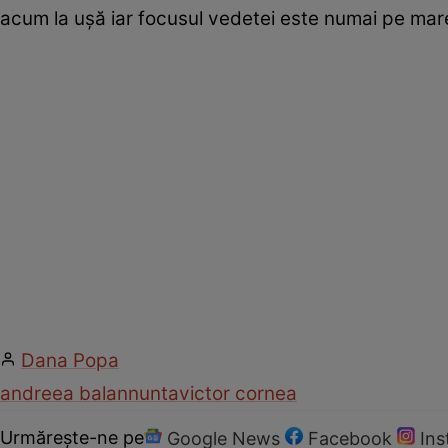
acum la ușă iar focusul vedetei este numai pe ma
Dana Popa
andreea balan
nunta
victor cornea
Urmărește-ne pe
Google News
Facebook
In