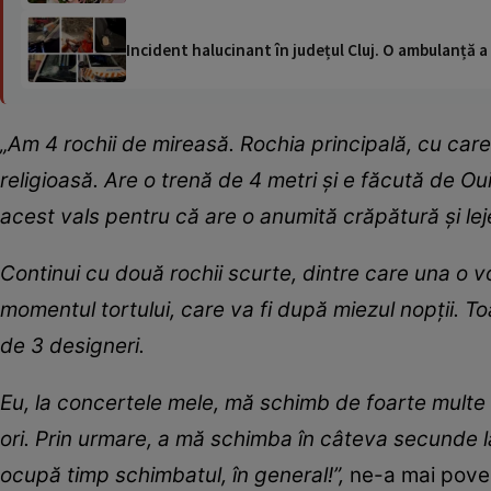
Incident halucinant în județul Cluj. O ambulanță 
„Am 4 rochii de mireasă. Rochia principală, cu care
religioasă. Are o trenă de 4 metri și e făcută de
Oui
acest vals pentru că are o anumită crăpătură și lej
Continui cu două rochii scurte, dintre care una o voi
momentul tortului, care va fi după miezul nopții. To
de 3 designeri.
Eu, la concertele mele, mă schimb de foarte multe 
ori. Prin urmare, a mă schimba în câteva secunde 
ocupă timp schimbatul, în general!”,
ne-a mai poves