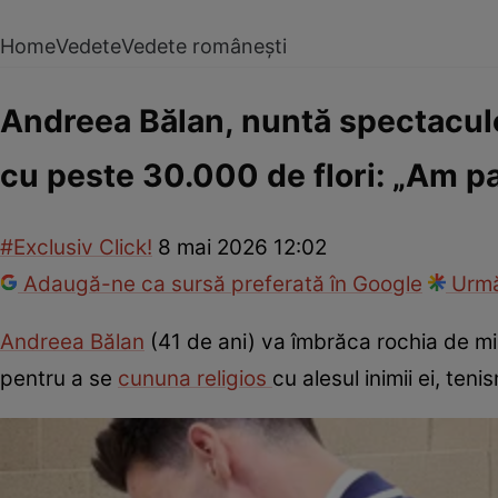
Home
Vedete
Vedete românești
Andreea Bălan, nuntă spectaculoa
cu peste 30.000 de flori: „Am pa
#Exclusiv Click!
8 mai 2026 12:02
Adaugă-ne ca sursă preferată în Google
Urmă
Andreea Bălan
(41 de ani) va îmbrăca rochia de mir
pentru a se
cununa religios
cu alesul inimii ei, ten