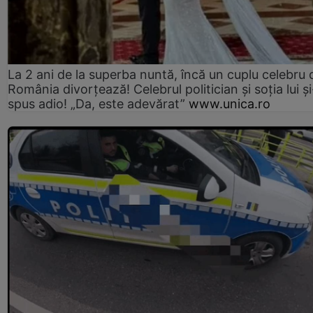
La 2 ani de la superba nuntă, încă un cuplu celebru 
România divorțează! Celebrul politician și soția lui ș
spus adio! „Da, este adevărat”
www.unica.ro