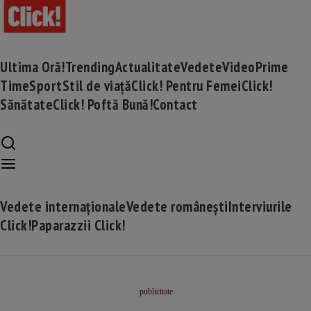
Ultima Oră!
Trending
Actualitate
Vedete
Video
Prime
Time
Sport
Stil de viață
Click! Pentru Femei
Click!
Sănătate
Click! Poftă Bună!
Contact
Vedete internaționale
Vedete românești
Interviurile
Click!
Paparazzii Click!