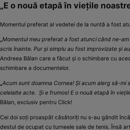
„E o nouă etapă în viețile noastr
Momentul preferat al vedetei de la nuntă a fost atun
„
Momentul meu preferat a fost atunci
c
ând ne-am
scris înainte
.
Pur și simplu au fost improvizate și
au
Andreea Bălan care a făcut și o schimbare cu aceast
schimbare a documentelor.
„
Acum sunt doam
na C
ornea
!
Și acum alerg să-mi s
celelalte acte. Și e frumos
!
E o nouă etapă în viețil
Bălan, exclusiv pentru Click!
Cei doi soți proaspăt căsătoriți nu s-au gândit înc
destul de ocupat cu turneele sale de tenis. Însă art