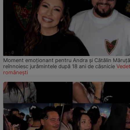
Moment emoționant pentru Andra și Cătălin Măruță!
reînnoiesc jurămintele după 18 ani de căsnicie
Vede
românești