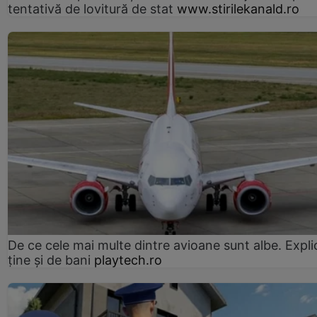
tentativă de lovitură de stat
www.stirilekanald.ro
De ce cele mai multe dintre avioane sunt albe. Expli
ține și de bani
playtech.ro