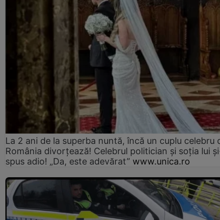
La 2 ani de la superba nuntă, încă un cuplu celebru 
România divorțează! Celebrul politician și soția lui ș
spus adio! „Da, este adevărat”
www.unica.ro