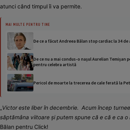
atunci când timpul îi va permite.
MAI MULTE PENTRU TINE
De ce a făcut Andreea Bălan stop cardiac la 34 de a
De ce nu a mai condus-o nașul Aurelian Temișan pe
pentru celebra artistă
Pericol de moarte la trecerea de cale ferată la Pet
„
Victor
este liber în decembrie. Acum încep turne
săptămâna viitoare și
putem spune că e că e ca
o 
Bălan pentru Click!