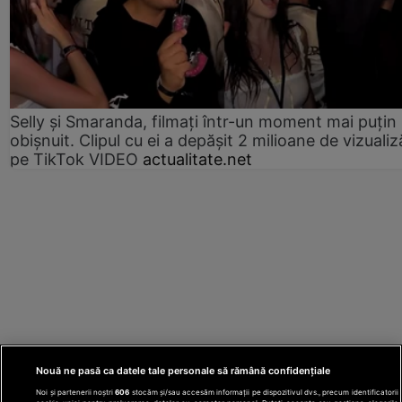
Selly și Smaranda, filmați într-un moment mai puțin
obișnuit. Clipul cu ei a depășit 2 milioane de vizualiz
pe TikTok VIDEO
actualitate.net
Nouă ne pasă ca datele tale personale să rămână confidențiale
Noi și partenerii noștri
606
stocăm și/sau accesăm informații pe dispozitivul dvs., precum identificatorii