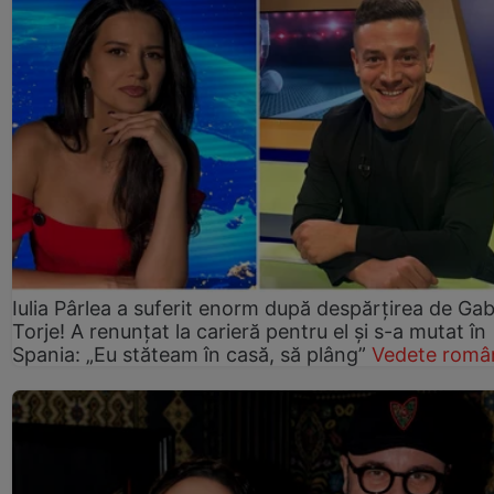
Iulia Pârlea a suferit enorm după despărțirea de Gab
Torje! A renunțat la carieră pentru el și s-a mutat în
Spania: „Eu stăteam în casă, să plâng”
Vedete româ