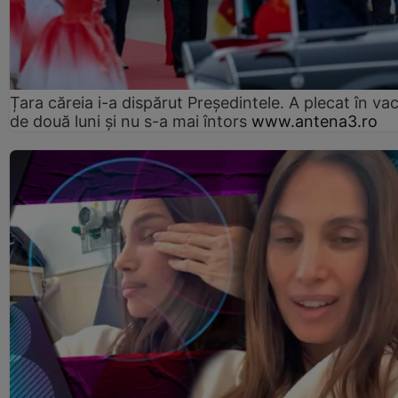
Țara căreia i-a dispărut Președintele. A plecat în va
de două luni și nu s-a mai întors
www.antena3.ro