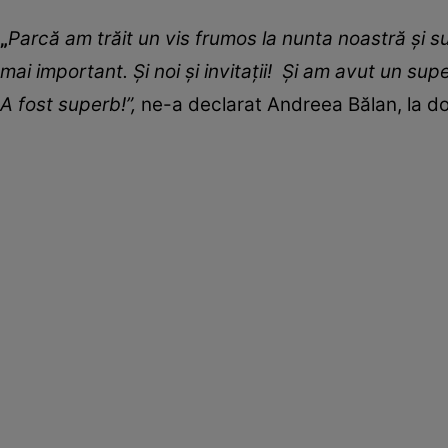
„
Parcă am trăit un vis frumos
la nunta noastră
și s
mai important. Și noi și invitaț
i
i
!
Și am avut un sup
A fost superb!”,
ne-a declarat Andreea Bălan, la do