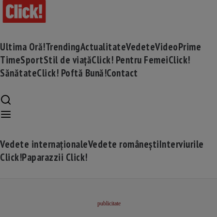
Ultima Oră!
Trending
Actualitate
Vedete
Video
Prime
Time
Sport
Stil de viață
Click! Pentru Femei
Click!
Sănătate
Click! Poftă Bună!
Contact
Vedete internaționale
Vedete românești
Interviurile
Click!
Paparazzii Click!