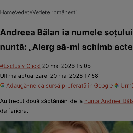
Home
Vedete
Vedete românești
Andreea Bălan ia numele soțului!
nuntă: „Alerg să-mi schimb acte
#Exclusiv Click!
20 mai 2026 15:05
Ultima actualizare:
20 mai 2026 17:58
Adaugă-ne ca sursă preferată în Google
Urmă
Au trecut două săptămâni de la
nunta Andreei Băl
de fericire.