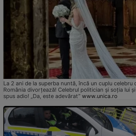
La 2 ani de la superba nuntă, încă un cuplu celebru 
România divorțează! Celebrul politician și soția lui ș
spus adio! „Da, este adevărat”
www.unica.ro