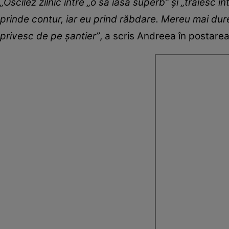
„Oscilez zilnic între „o să iasă superb” și „trăiesc
prinde contur, iar eu prind răbdare. Mereu mai du
privesc de pe șantier”
, a scris Andreea în postare