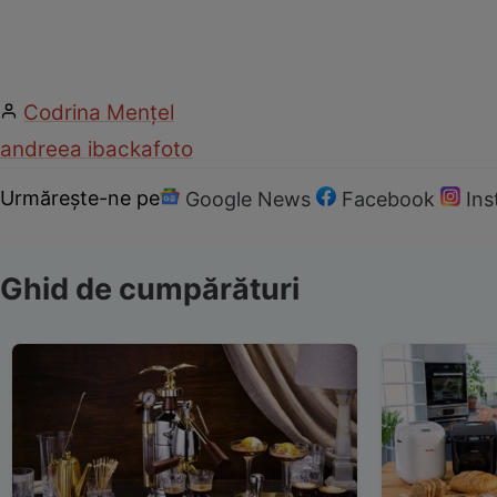
Codrina Mențel
andreea ibacka
foto
Urmărește-ne pe
Google News
Facebook
In
Ghid de cumpărături