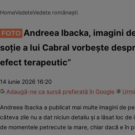
Home
Vedete
Vedete românești
Andreea Ibacka, imagini de 
FOTO
soție a lui Cabral vorbește despr
efect terapeutic”
14 iunie 2026 16:20
Adaugă-ne ca sursă preferată în Google
Urmă
Andreea Ibacka a publicat mai multe imagini de pe 
câteva zile nu a dat niciun detaliu și a lăsat loc d
de momentele petrecute la mare, chiar dacă e în pli