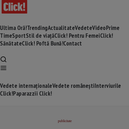
Ultima Oră!
Trending
Actualitate
Vedete
Video
Prime
Time
Sport
Stil de viață
Click! Pentru Femei
Click!
Sănătate
Click! Poftă Bună!
Contact
Vedete internaționale
Vedete românești
Interviurile
Click!
Paparazzii Click!