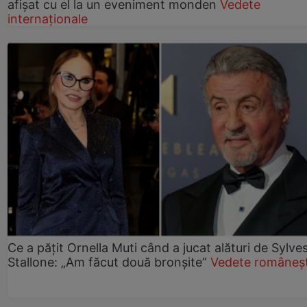
afișat cu el la un eveniment monden
Vedete
internaționale
Ce a pățit Ornella Muti când a jucat alături de Sylve
Stallone: „Am făcut două bronșite”
Vedete româneșt