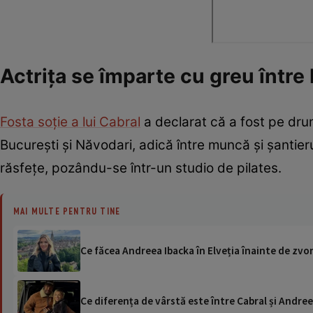
Actrița se împarte cu greu între
Fosta soție a lui Cabral
a declarat că a fost pe dru
București și Năvodari, adică între muncă și șantieru
răsfețe, pozându-se într-un studio de pilates.
MAI MULTE PENTRU TINE
Ce făcea Andreea Ibacka în Elveția înainte de zvon
Ce diferența de vârstă este între Cabral și Andreea