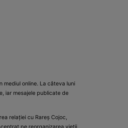
 mediul online. La câteva luni
re, iar mesajele publicate de
ea relației cu Rareș Cojoc,
ncentrat pe reorganizarea vieții