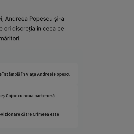
ei, Andreea Popescu și-a
 ori discreția în ceea ce
măritori.
se întâmplă în viața Andreei Popescu
areș Cojoc cu noua parteneră
rovizionare către Crimeea este