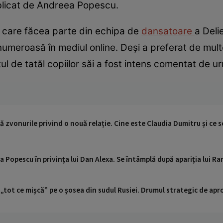
ublicat de Andreea Popescu.
 care făcea parte din echipa de
dansatoare
a Deli
numeroasă în mediul online. Deși a preferat de multe
ul de tatăl copiilor săi a fost intens comentat de ur
ă zvonurile privind o nouă relație. Cine este Claudia Dumitru și ce 
a Popescu în privința lui Dan Alexa. Se întâmplă după apariția lui R
 „tot ce mișcă” pe o șosea din sudul Rusiei. Drumul strategic de ap