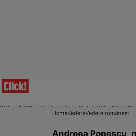
Ultima Oră!
Trending
Actualitate
Vedete
Video
Prime Ti
Home
Vedete
Vedete românești
Andreea Popescu, me