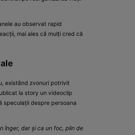
anele au observat rapid
acții, mai ales că mulți cred că
iale
, existând zvonuri potrivit
ublicat la story un videoclip
acă speculații despre persoana
un înger, dar și ca un foc, plin de