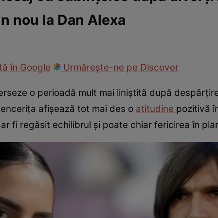
n nou la Dan Alexa
ck!
Paparazzii Click!
ă în Google
Urmărește-ne pe Discover
seze o perioadă mult mai liniștită după despărțire
luencerița afișează tot mai des o
atitudine
pozitivă î
ar fi regăsit echilibrul și poate chiar fericirea în pl