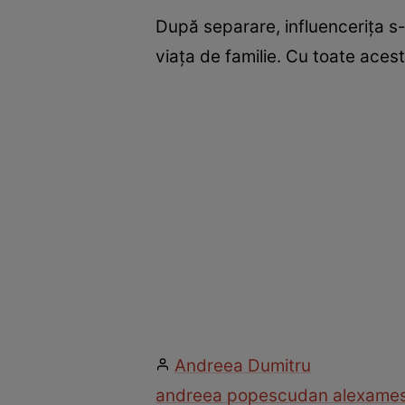
După separare, influencerița s-
viața de familie. Cu toate acest
Andreea Dumitru
andreea popescu
dan alexa
mes