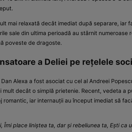
ceput.
ult mai relaxată decât imediat după separare, iar f
ile sale din ultima perioadă au stârnit numeroase re
ouă poveste de dragoste.
nsatoare a Deliei pe rețelele soc
i Dan Alexa a fost asociat cu cel al Andreei Popescu
mai mult decât o simplă prietenie. Recent, vedeta a p
j romantic, iar internauții au început imediat să f
.
i, Îmi place liniștea ta, dar și rebeliunea ta, Ești ca 