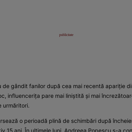
e gândit fanilor după cea mai recentă apariție din
, influencerița pare mai liniștită și mai încrezătoa
 urmăritori.
rsează o perioadă plină de schimbări după încheier
tiv 15 ani. În ultimele luni, Andreea Popescu s-a co