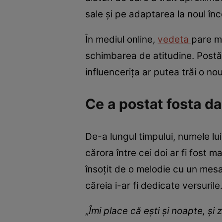
sale și pe adaptarea la noul în
În mediul online,
vedeta
pare m
schimbarea de atitudine. Postăr
influencerița ar putea trăi o n
Ce a postat fosta da
De-a lungul timpului, numele lu
cărora între cei doi ar fi fost 
însoțit de o melodie cu un mesa
căreia i-ar fi dedicate versurile
„
Îmi place că ești și noapte, și z