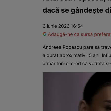
dacă se gândește di
Vedete internaționale
Vedete românești
Interviurile Cli
6 iunie 2026 16:54
Adaugă-ne ca sursă preferat
Andreea Popescu pare să traver
a durat aproximativ 15 ani. Inf
urmăritorii ei cred că vedeta și-