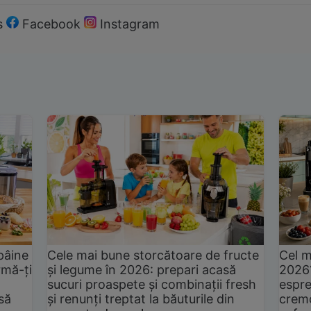
s
Facebook
Instagram
pâine
Cele mai bune storcătoare de fructe
Cel m
rmă-ți
și legume în 2026: prepari acasă
2026
sucuri proaspete și combinații fresh
espre
să
și renunți treptat la băuturile din
cremo