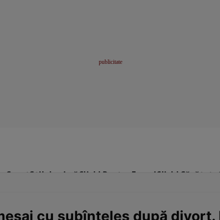
me
Sport
Stil de viață
Click! Pentru Femei
Click! Sănătate
saj cu subînțeles după divorț. F