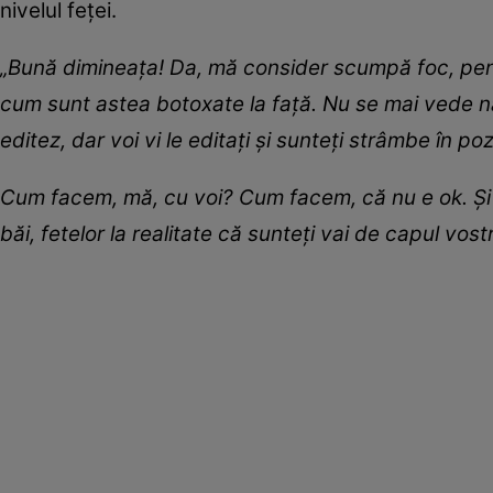
nivelul feței.
„Bună dimineața! Da, mă consider scumpă foc, pent
cum sunt astea botoxate la față. Nu se mai vede nasu
editez, dar voi vi le editați și sunteți strâmbe în 
Cum facem, mă, cu voi? Cum facem, că nu e ok. Și ma
băi, fetelor la realitate că sunteți vai de capul vost