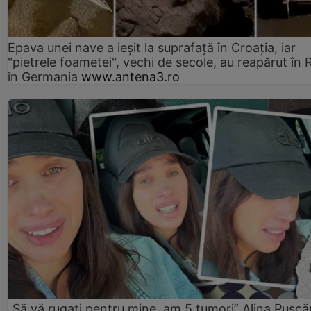
Epava unei nave a ieșit la suprafață în Croația, iar
"pietrele foametei", vechi de secole, au reapărut în R
în Germania
www.antena3.ro
„Să vă rugați pentru mine, am 5 tumori” Alina Pușcău