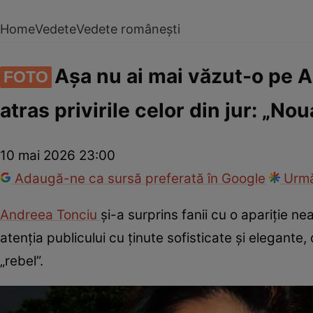
Home
Vedete
Vedete românești
Așa nu ai mai văzut-o pe A
FOTO
atras privirile celor din jur: „N
10 mai 2026 23:00
Adaugă-ne ca sursă preferată în Google
Urmă
Andreea Tonciu
și-a surprins fanii cu o apariție n
atenția publicului cu ținute sofisticate și elegante
„rebel”.