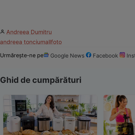
Andreea Dumitru
andreea tonciu
mall
foto
Urmărește-ne pe
Google News
Facebook
In
Ghid de cumpărături