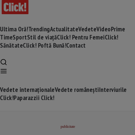
Ultima Oră!
Trending
Actualitate
Vedete
Video
Prime
Time
Sport
Stil de viață
Click! Pentru Femei
Click!
Sănătate
Click! Poftă Bună!
Contact
Vedete internaționale
Vedete românești
Interviurile
Click!
Paparazzii Click!