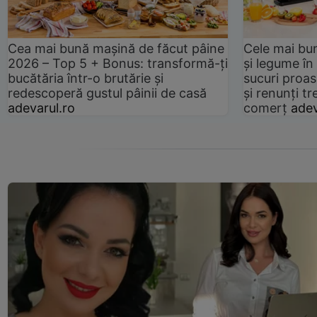
Cea mai bună mașină de făcut pâine
Cele mai bu
2026 – Top 5 + Bonus: transformă-ți
și legume în
bucătăria într-o brutărie și
sucuri proas
redescoperă gustul pâinii de casă
și renunți tr
adevarul.ro
comerț
adev