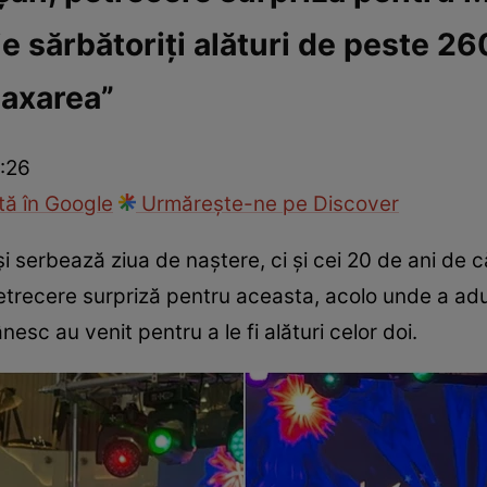
e sărbătoriți alături de peste 260
ck!
Paparazzii Click!
laxarea”
1:26
ă în Google
Urmărește-ne pe Discover
i serbează ziua de naștere, ci și cei 20 de ani de
 petrecere surpriză pentru aceasta, acolo unde a adu
sc au venit pentru a le fi alături celor doi.