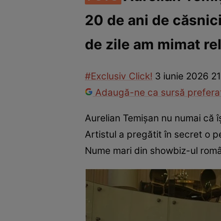
20 de ani de căsnici
Vedete internaționale
Vedete românești
Interviurile Cli
de zile am mimat re
#Exclusiv Click!
3 iunie 2026 2
Adaugă-ne ca sursă preferat
Aurelian Temișan nu numai că îș
Artistul a pregătit în secret o
Nume mari din showbiz-ul române