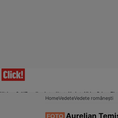
Ultima Oră!
Trending
Actualitate
Vedete
Video
Prime Ti
Home
Vedete
Vedete românești
Aurelian Temi
FOTO