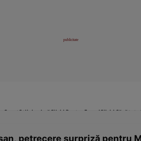
me
Sport
Stil de viață
Click! Pentru Femei
Click! Sănătate
șan, petrecere surpriză pentru 