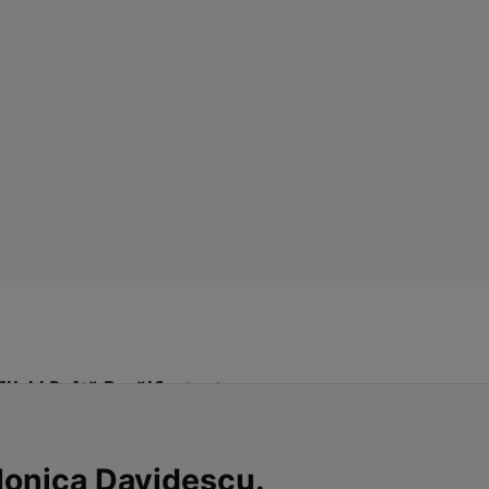
Click! Poftă Bună!
Contact
Monica Davidescu.