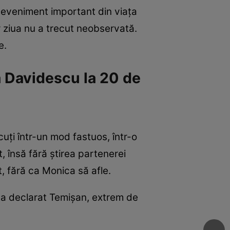
t eveniment important din viața
ar ziua nu a trecut neobservată.
e.
 Davidescu la 20 de
uți într-un mod fastuos, într-o
t, însă fără știrea partenerei
t, fără ca Monica să afle.
-a declarat Temișan, extrem de