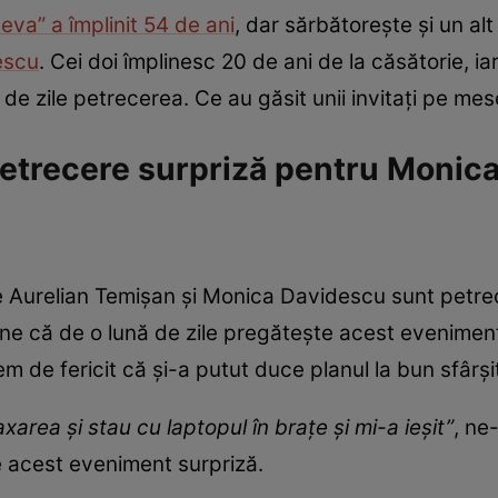
eva” a împlinit 54 de ani
, dar sărbătorește și un al
escu
. Cei doi împlinesc 20 de ani de la căsătorie, i
ă de zile petrecerea. Ce au găsit unii invitați pe mes
etrecere surpriză pentru Monica
e Aurelian Temișan și Monica Davidescu sunt petrec
usține că de o lună de zile pregătește acest evenimen
m de fericit că și-a putut duce planul la bun sfârși
xarea și stau cu laptopul în brațe și mi-a ieșit”
, ne
ze acest eveniment surpriză.