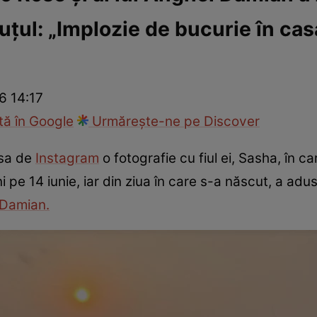
uțul: „Implozie de bucurie în cas
ck!
Paparazzii Click!
6 14:17
ă în Google
Urmărește-ne pe Discover
 sa de
Instagram
o fotografie cu fiul ei, Sasha, în c
ani pe 14 iunie, iar din ziua în care s-a născut, a ad
 Damian
.