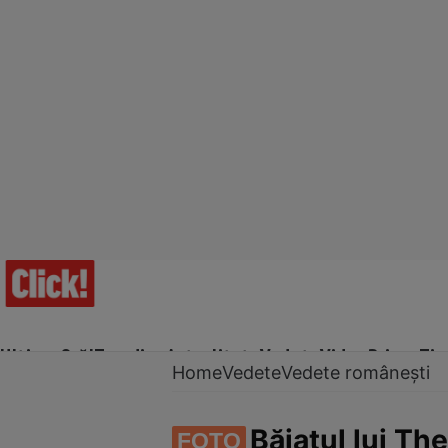
Ultima Oră!
Trending
Actualitate
Vedete
Video
Prime Ti
Home
Vedete
Vedete românești
Băiatul lui The
FOTO