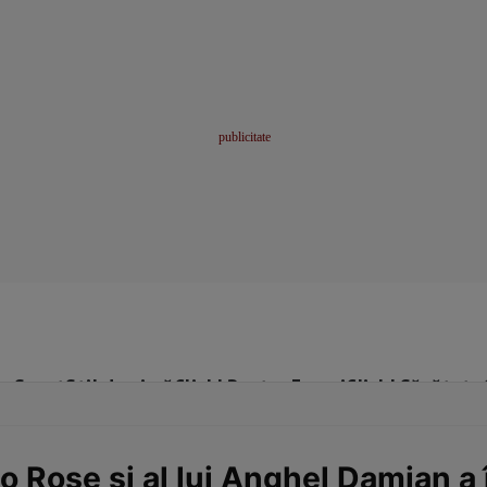
me
Sport
Stil de viață
Click! Pentru Femei
Click! Sănătate
o Rose și al lui Anghel Damian a î