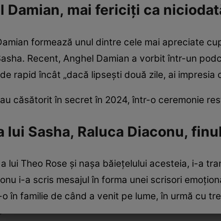
Damian, mai fericiți ca niciodată
amian formează unul dintre cele mai apreciate cuplu
i Sasha. Recent, Anghel Damian a vorbit într-un po
ât de rapid încât „dacă lipsești două zile, ai impresia c
 căsătorit în secret în 2024, într-o ceremonie restr
 lui Sasha, Raluca Diaconu, finu
lui Theo Rose și nașa băiețelului acesteia, i-a tran
onu i-a scris mesajul în forma unei scrisori emoțion
 în familie de când a venit pe lume, în urmă cu trei