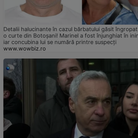
Detalii halucinante în cazul bărbatului găsit îngropat
o curte din Botoșani! Marinel a fost înjunghiat în ini
iar concubina lui se numără printre suspecți
www.wowbiz.ro