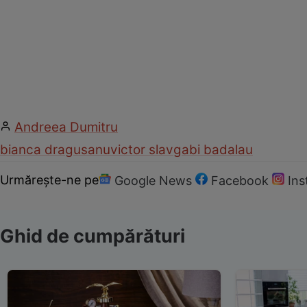
Andreea Dumitru
bianca dragusanu
victor slav
gabi badalau
Urmărește-ne pe
Google News
Facebook
In
Ghid de cumpărături