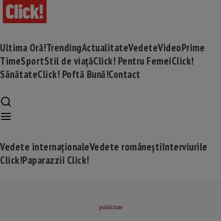
Ultima Oră!
Trending
Actualitate
Vedete
Video
Prime
Time
Sport
Stil de viață
Click! Pentru Femei
Click!
Sănătate
Click! Poftă Bună!
Contact
Vedete internaționale
Vedete românești
Interviurile
Click!
Paparazzii Click!