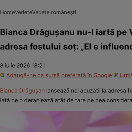
Home
Vedete
Vedete românești
Bianca Drăgușanu nu-l iartă pe V
adresa fostului soț: „El e influen
8 iulie 2026 18:21
Adaugă-ne ca sursă preferată în Google
Urmă
Bianca Drăgușan
lansează noi acuzații la adresa fos
Iată ce o deranjează atât de tare pe cea considera