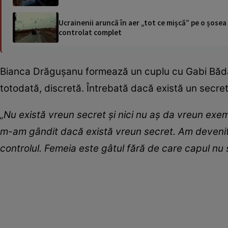
Ucrainenii aruncă în aer „tot ce mișcă” pe o șose
controlat complet
Bianca Drăgușanu formează un cuplu cu Gabi Bădălău
totodată, discretă. Întrebată dacă există un secret 
„Nu există vreun secret și nici nu aș da vreun exem
m-am gândit dacă există vreun secret. Am devenit 
controlul. Femeia este gâtul fără de care capul nu