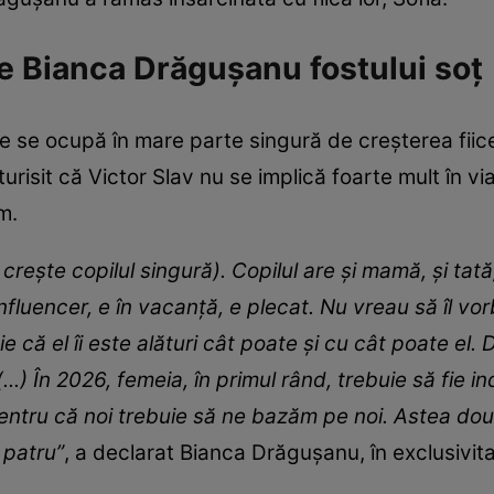
ce Bianca Drăgușanu fostului soț
se ocupă în mare parte singură de creșterea fiicei 
turisit că Victor Slav nu se implică foarte mult în v
im.
 crește copilul singură). Copilul are și mamă, și tată
nfluencer, e în vacanță, e plecat. Nu vreau să îl vor
tie că el îi este alături cât poate și cu cât poate el
..) În 2026, femeia, în primul rând, trebuie să fie 
entru că noi trebuie să ne bazăm pe noi. Astea două
i patru”
, a declarat Bianca Drăgușanu, în exclusivit