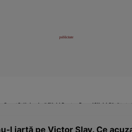
me
Sport
Stil de viață
Click! Pentru Femei
Click! Sănătate
l iartă pe Victor Slav. Ce acuza