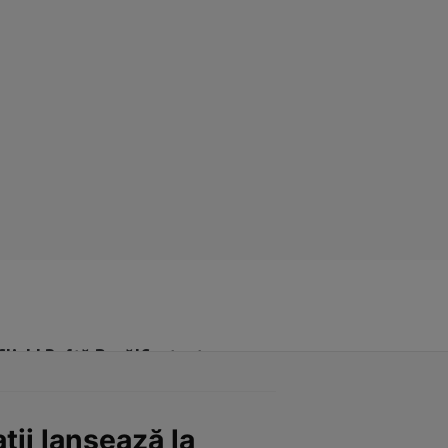
Click! Poftă Bună!
Contact
ții lansează la