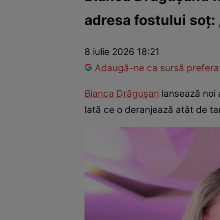
adresa fostului soț: 
Vedete internaționale
Vedete românești
Interviurile Cli
8 iulie 2026 18:21
Adaugă-ne ca sursă preferat
Bianca Drăgușan
lansează noi a
Iată ce o deranjează atât de t