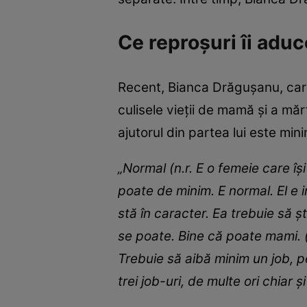
Ce reproșuri îi adu
Recent, Bianca Drăgușanu, care 
culisele vieții de mamă și a măr
ajutorul din partea lui este min
„Normal (n.r. E o femeie care își
poate de minim. E normal. El e i
stă în caracter. Ea trebuie să ș
se poate. Bine că poate mami. (.
Trebuie să aibă minim un job, p
trei job-uri, de multe ori chiar ș