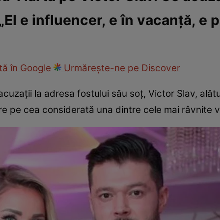
„El e influencer, e în vacanță, e 
ck!
Paparazzii Click!
ă în Google
Urmărește-ne pe Discover
cuzații la adresa fostului său soț, Victor Slav, alătu
are pe cea considerată una dintre cele mai râvnite 