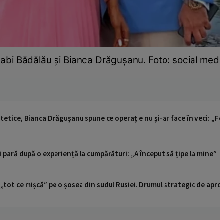
abi Bădălău și Bianca Drăgușanu. Foto: social med
tetice, Bianca Drăgușanu spune ce operație nu și-ar face în veci: „
 pară după o experiență la cumpărături: „A început să țipe la mine”
 „tot ce mișcă” pe o șosea din sudul Rusiei. Drumul strategic de ap