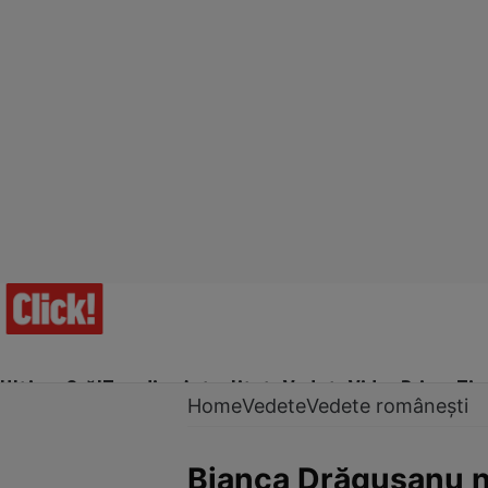
Ultima Oră!
Trending
Actualitate
Vedete
Video
Prime Ti
Home
Vedete
Vedete românești
Bianca Drăgușanu nu-