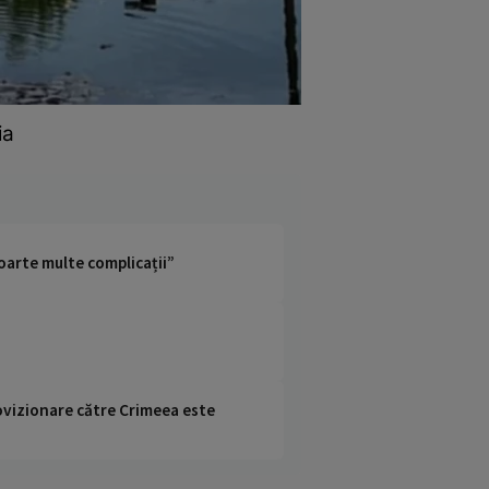
ia
Foarte multe complicații”
rovizionare către Crimeea este