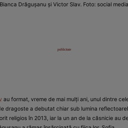
Bianca Drăgușanu și Victor Slav. Foto: social medi
v
au format, vreme de mai mulți ani, unul dintre cel
 dragoste a debutat chiar sub lumina reflectoarelo
orit religios în 2013, iar la un an de la căsnicie au
ăgușanu a rămas însărcinată cu fiica lor, Sofia.