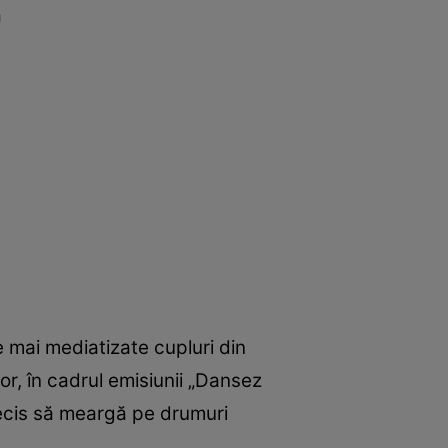
a
e mai mediatizate cupluri din
r, în cadrul emisiunii „Dansez
 decis să meargă pe drumuri