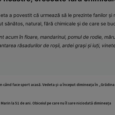
eta a povestit că urmează să le prezinte fanilor și ră
t sănătos, natural, fără chimicale și de care se buc
nt acum în floare, mandarinul, pomul de rodie, mărul, 
tarea răsadurilor de roșii, ardei grași și iuți, vinet
 când face sport acasă. Vedeta și-a început dimineața în „Grădina 
 Marin la 51 de ani. Obiceiul pe care nu îl sare niciodată dimineața