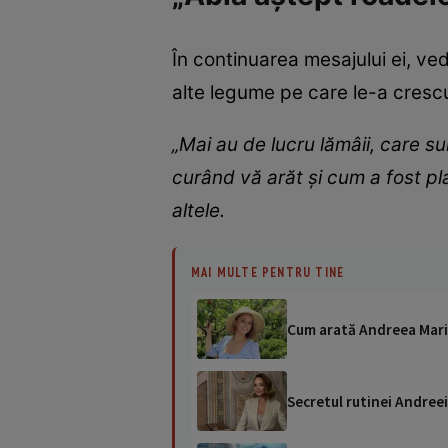
În continuarea mesajului ei, ved
alte legume pe care le-a crescu
„Mai au de lucru lămâii, care su
curând vă arăt și cum a fost plan
altele.
MAI MULTE PENTRU TINE
Cum arată Andreea Marin
Secretul rutinei Andreei