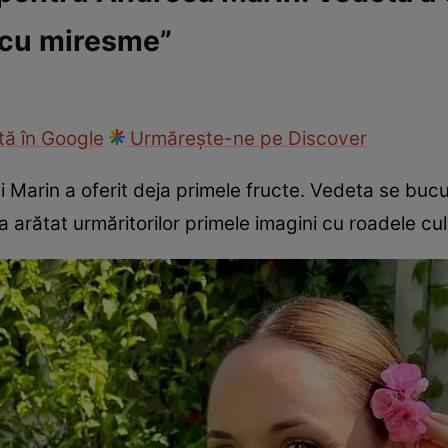
 cu miresme”
ck!
Paparazzii Click!
ă în Google
Urmărește-ne pe Discover
 Marin a oferit deja primele fructe. Vedeta se bucu
a arătat urmăritorilor primele imagini cu roadele cu