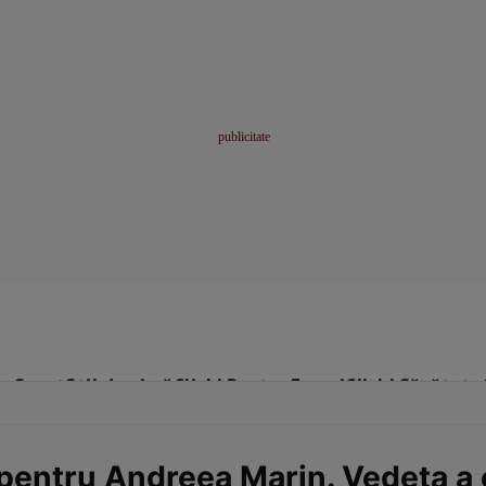
me
Sport
Stil de viață
Click! Pentru Femei
Click! Sănătate
pentru Andreea Marin. Vedeta a 