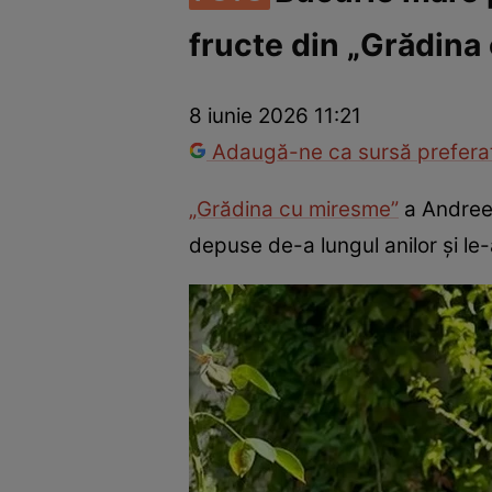
fructe din „Grădina
Vedete internaționale
Vedete românești
Interviurile Cli
8 iunie 2026 11:21
Adaugă-ne ca sursă preferat
„Grădina cu miresme”
a Andreei
depuse de-a lungul anilor și le-