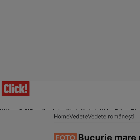
Ultima Oră!
Trending
Actualitate
Vedete
Video
Prime Ti
Home
Vedete
Vedete românești
Bucurie mare 
FOTO