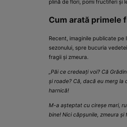
plină de flori, pomi fructiferi și
Cum arată primele 
Recent, imaginile publicate pe
sezonului, spre bucuria vedetei
fragii și zmeura.
„Păi ce credeați voi? Că Grădin
și roade? Că, dacă eu merg la d
harnică!
M-a așteptat cu cireșe mari, ru
bine! Nici căpșunile, zmeura și 