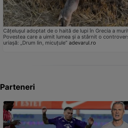
Cățelușul adoptat de o haită de lupi în Grecia a muri
Povestea care a uimit lumea și a stârnit o controver
uriașă: „Drum lin, micuțule”
adevarul.ro
Parteneri