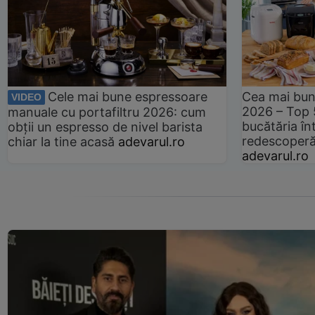
Cele mai bune espressoare
Cea mai bun
VIDEO
2026 – Top 
manuale cu portafiltru 2026: cum
bucătăria înt
obții un espresso de nivel barista
redescoperă 
chiar la tine acasă
adevarul.ro
adevarul.ro