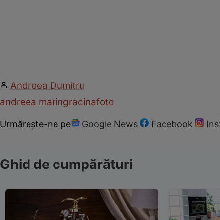
Andreea Dumitru
andreea marin
gradina
foto
Urmărește-ne pe
Google News
Facebook
In
Ghid de cumpărături