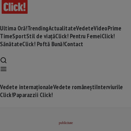
Ultima Oră!
Trending
Actualitate
Vedete
Video
Prime
Time
Sport
Stil de viață
Click! Pentru Femei
Click!
Sănătate
Click! Poftă Bună!
Contact
Vedete internaționale
Vedete românești
Interviurile
Click!
Paparazzii Click!