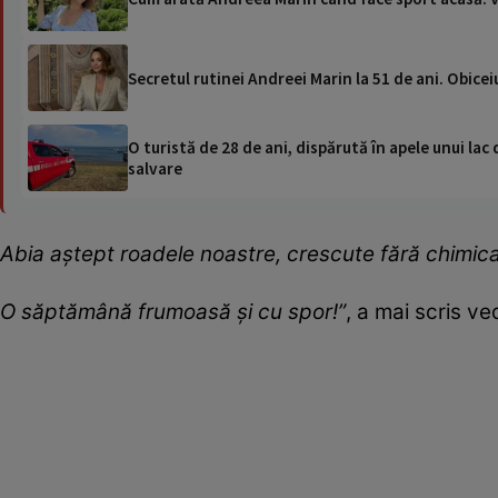
Secretul rutinei Andreei Marin la 51 de ani. Obicei
O turistă de 28 de ani, dispărută în apele unui lac 
salvare
Abia aștept roadele noastre, crescute fără chimica
O săptămână frumoasă și cu spor!”
, a mai scris v