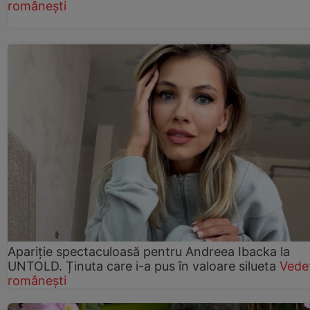
românești
Apariție spectaculoasă pentru Andreea Ibacka la
UNTOLD. Ținuta care i-a pus în valoare silueta
Vede
românești