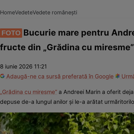
Home
Vedete
Vedete românești
Bucurie mare pentru Andre
FOTO
fructe din „Grădina cu miresme”
8 iunie 2026 11:21
Adaugă-ne ca sursă preferată în Google
Urmă
„Grădina cu miresme”
a Andreei Marin a oferit deja
depuse de-a lungul anilor și le-a arătat urmăritoril