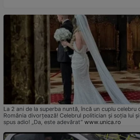
La 2 ani de la superba nuntă, încă un cuplu celebru 
România divorțează! Celebrul politician și soția lui ș
spus adio! „Da, este adevărat”
www.unica.ro