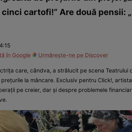
i cinci cartofi!” Are două pensii:
ck!
Paparazzii Click!
4:15
ă în Google
Urmărește-ne pe Discover
ctrița care, cândva, a strălucit pe scena Teatrului 
 prețurile la mâncare. Exclusiv pentru Click!, artist
rații pe creier, dar și despre problemele financia
ve.