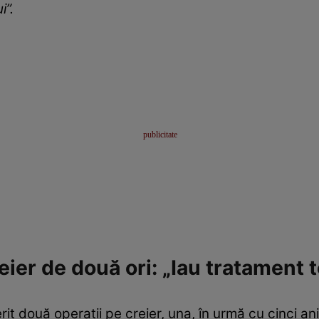
ui”.
eier de două ori: „Iau tratament t
t două operații pe creier, una, în urmă cu cinci ani, 