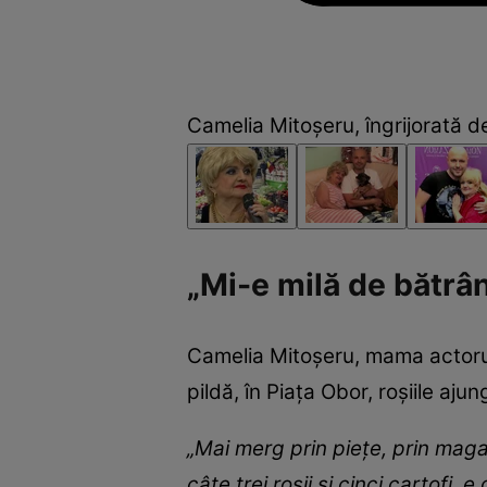
Camelia Mitoșeru, îngrijorată d
„Mi-e milă de bătrân
Camelia Mitoșeru, mama actorul
pildă, în Piața Obor, roșiile ajun
„Mai merg prin piețe, prin maga
câte trei roșii și cinci cartofi, e