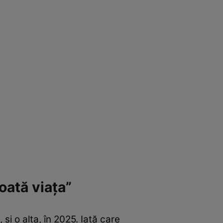
oată viața”
și o alta, în 2025. Iată care