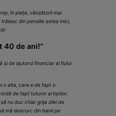
mp, în piețe, vânzătorii mai
 trăiesc din pensiile astea mici,
ck!
t 40 de ani!”
i de ajutorul financiar al fiului
 o alta, care e de fapt o
rdă de fapt tuturor artiștilor.
să nu duc chiar grija zilei de
i să mă descurc din banii pe