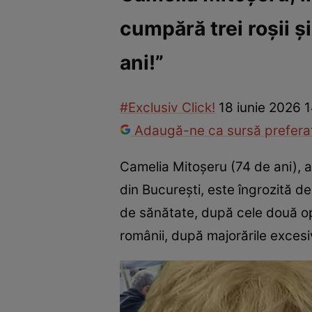
cumpără trei roșii ș
Vedete internaționale
Vedete românești
Interviurile Cli
ani!”
#Exclusiv Click!
18 iunie 2026 1
Adaugă-ne ca sursă preferat
Camelia Mitoșeru (74 de ani), a
din București, este îngrozită de
de sănătate, după cele două ope
românii, după majorările excesi