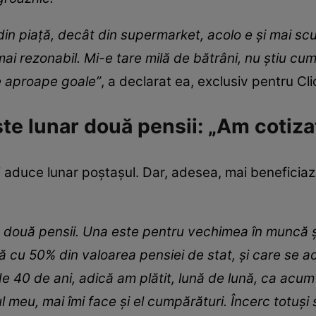
in piață, decât din supermarket, acolo e și mai scu
mai rezonabil. Mi-e tare milă de bătrâni, nu știu cum
le aproape goale”
, a declarat ea, exclusiv pentru Cli
te lunar două pensii: „Am cotiza
 aduce lunar poștașul. Dar, adesea, mai beneficiază ș
u două pensii. Una este pentru vechimea în muncă și
 cu 50% din valoarea pensiei de stat, și care se aco
 de 40 de ani, adică am plătit, lună de lună, ca acum 
ul meu, mai îmi face și el cumpărături. Încerc totuș