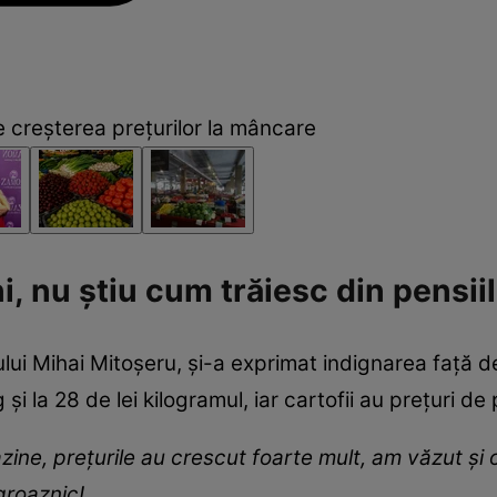
e creșterea prețurilor la mâncare
i, nu știu cum trăiesc din pensiil
ui Mihai Mitoșeru, și-a exprimat indignarea față de
g și la 28 de lei kilogramul, iar cartofii au prețuri de
zine, prețurile au crescut foarte mult, am văzut ș
 groaznic!