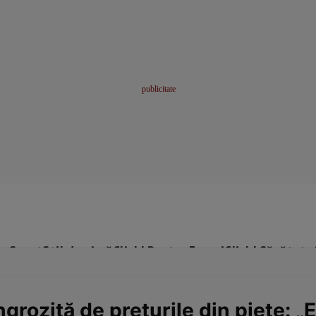
me
Sport
Stil de viață
Click! Pentru Femei
Click! Sănătate
grozită de prețurile din piețe: „E