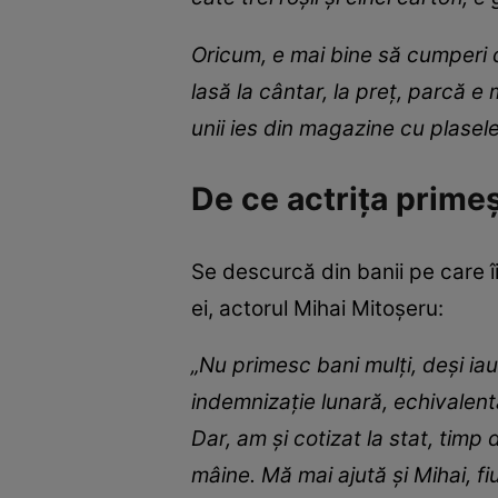
Oricum, e mai bine să cumperi d
lasă la cântar, la preț, parcă e 
unii ies din magazine cu plase
De ce actrița primeș
Se descurcă din banii pe care îi
ei, actorul Mihai Mitoșeru:
„Nu primesc bani mulți, deși ia
indemnizație lunară, echivalentă
Dar, am și cotizat la stat, timp
mâine. Mă mai ajută și Mihai, fi