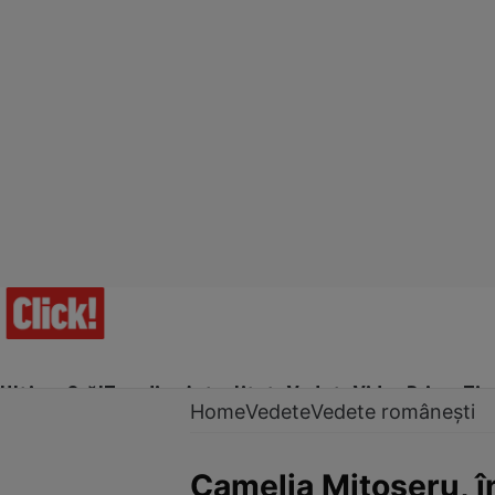
Ultima Oră!
Trending
Actualitate
Vedete
Video
Prime Ti
Home
Vedete
Vedete românești
Camelia Mitoșeru, în