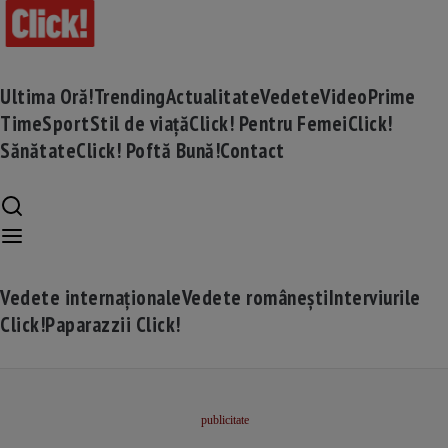
Ultima Oră!
Trending
Actualitate
Vedete
Video
Prime
Time
Sport
Stil de viață
Click! Pentru Femei
Click!
Sănătate
Click! Poftă Bună!
Contact
Vedete internaționale
Vedete românești
Interviurile
Click!
Paparazzii Click!