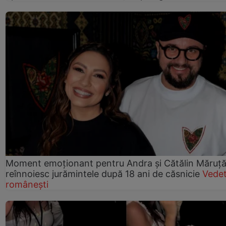
Moment emoționant pentru Andra și Cătălin Măruță!
reînnoiesc jurămintele după 18 ani de căsnicie
Vede
românești