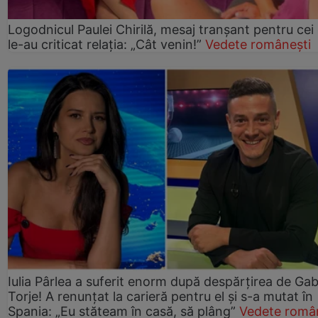
Logodnicul Paulei Chirilă, mesaj tranșant pentru cei
le-au criticat relația: „Cât venin!”
Vedete românești
Iulia Pârlea a suferit enorm după despărțirea de Gab
Torje! A renunțat la carieră pentru el și s-a mutat în
Spania: „Eu stăteam în casă, să plâng”
Vedete româ