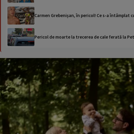
Carmen Grebenișan, în pericol! Ce s-a întâmplat cu
Pericol de moarte la trecerea de cale ferată la Pet