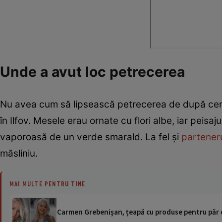
Unde a avut loc petrecerea
Nu avea cum să lipsească petrecerea de după cerem
în Ilfov. Mesele erau ornate cu flori albe, iar pei
vaporoasă de un verde smarald. La fel și
parteneru
măsliniu.
MAI MULTE PENTRU TINE
Carmen Grebenișan, țeapă cu produse pentru păr de