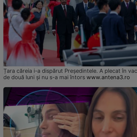
Țara căreia i-a dispărut Președintele. A plecat în va
de două luni și nu s-a mai întors
www.antena3.ro