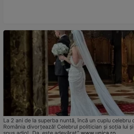
La 2 ani de la superba nuntă, încă un cuplu celebru 
România divorțează! Celebrul politician și soția lui ș
spus adio! „Da, este adevărat”
www.unica.ro