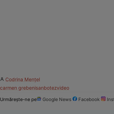
Codrina Mențel
carmen grebenisan
botez
video
Urmărește-ne pe
Google News
Facebook
In