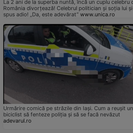
La 2 ani de la superba nuntă, încă un cuplu celebru 
România divorțează! Celebrul politician și soția lui ș
spus adio! „Da, este adevărat”
www.unica.ro
Urmărire comică pe străzile din Iași. Cum a reușit u
biciclist să fenteze poliția și să se facă nevăzut
adevarul.ro