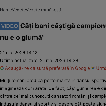
Home
Vedete
Vedete românești
Câți bani câștigă campion
VIDEO
nu e o glumă”
21 mai 2026 14:12
Ultima actualizare:
21 mai 2026 14:38
Adaugă-ne ca sursă preferată în Google
Urmă
Mulți români cred că performanța în dansul sportiv 
imaginează cum arată, de fapt, câștigurile reale 
dintre cei mai cunoscuți dansatori români și campio
industria dansului sportiv și despre cât poate aju