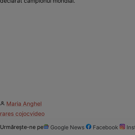
declarat campionul mondial.
Maria Anghel
rares cojoc
video
Urmărește-ne pe
Google News
Facebook
In