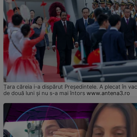
Țara căreia i-a dispărut Președintele. A plecat în va
de două luni și nu s-a mai întors
www.antena3.ro