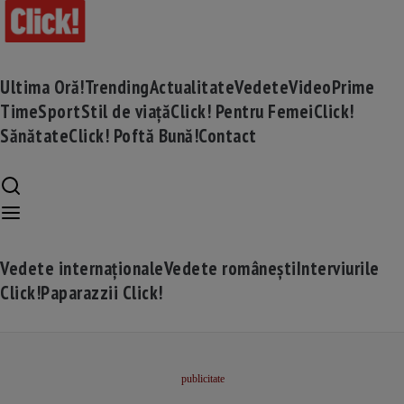
Ultima Oră!
Trending
Actualitate
Vedete
Video
Prime
Time
Sport
Stil de viață
Click! Pentru Femei
Click!
Sănătate
Click! Poftă Bună!
Contact
Vedete internaționale
Vedete românești
Interviurile
Click!
Paparazzii Click!