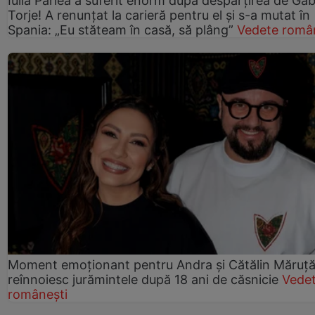
Iulia Pârlea a suferit enorm după despărțirea de Gab
Torje! A renunțat la carieră pentru el și s-a mutat în
Spania: „Eu stăteam în casă, să plâng”
Vedete româ
Moment emoționant pentru Andra și Cătălin Măruță!
reînnoiesc jurămintele după 18 ani de căsnicie
Vede
românești