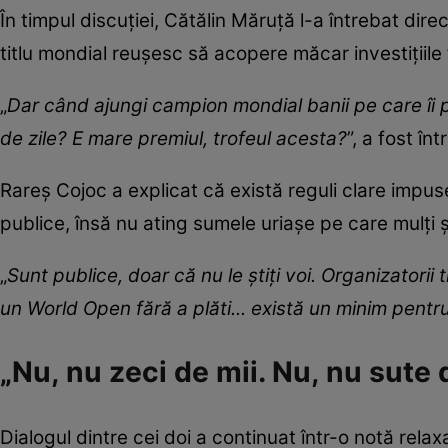
În timpul discuției, Cătălin Măruță l-a întrebat di
titlu mondial reușesc să acopere măcar investițiile
„
Dar când ajungi campion mondial banii pe care îi p
de zile? E mare premiul, trofeul acesta?
”, a fost î
Rareș Cojoc a explicat că există reguli clare impuse
publice, însă nu ating sumele uriașe pe care mulți ș
„
Sunt publice, doar că nu le știți voi. Organizatorii
un World Open fără a plăti... există un minim pentru
„Nu, nu zeci de mii. Nu, nu sute 
Dialogul dintre cei doi a continuat într-o notă relax