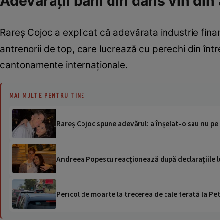
Adevărații bani din dans vin din
Rareș Cojoc a explicat că adevărata industrie fina
antrenorii de top, care lucrează cu perechi din înt
cantonamente internaționale.
MAI MULTE PENTRU TINE
Rareș Cojoc spune adevărul: a înșelat-o sau nu pe 
Andreea Popescu reacționează după declarațiile lui
Pericol de moarte la trecerea de cale ferată la Pet