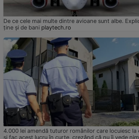
De ce cele mai multe dintre avioane sunt albe. Expli
ține și de bani
playtech.ro
4.000 lei amendă tuturor românilor care locuiesc la
și fac acest lucru în curte, crezând că nu îi vede ni