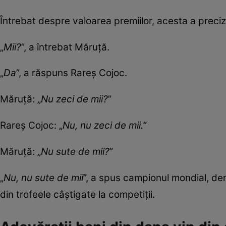
Întrebat despre valoarea premiilor, acesta a preci
„
Mii?
”, a întrebat Măruță.
„
Da
”, a răspuns Rareș Cojoc.
Măruță: „
Nu zeci de mii?
”
Rareș Cojoc: „
Nu, nu zeci de mii.
”
Măruță: „
Nu sute de mii?
”
„
Nu, nu sute de mii
”, a spus campionul mondial, de
din trofeele câștigate la competiții.