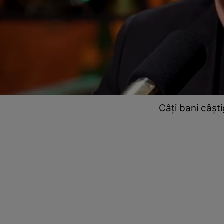
Câți bani câșt